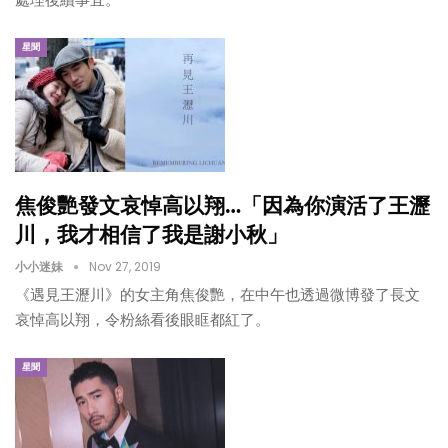
處理後續事宜。
星聞
焦俊艷發文哀悼高以翔…「因為你演活了王瀝
川，我才相信了我是謝小秋」
小小迷妹
Nov 27, 2019
《遇見王瀝川》的女主角焦俊艷，在中午也透過微博發了長文
哀悼高以翔，令粉絲看後眼眶都紅了。
星聞