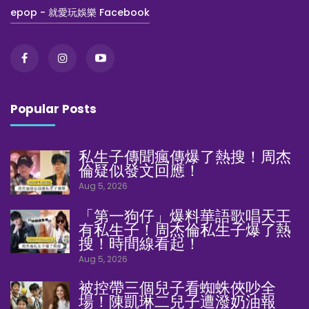
epop - 就愛玩娛樂 Facebook
Popular Posts
私生子傳聞瘋傳爆了熱搜！周杰
倫疑似發文回應！
Aug 5, 2026
「第一狗仔」爆料華語歌唱天王
有私生子！周杰倫私生子爆了熱
搜！時間線看起！
Aug 5, 2026
被控帶三個兒子看蜘蛛俠吵全
場！陳凱琳二兒子遭潑奶油報