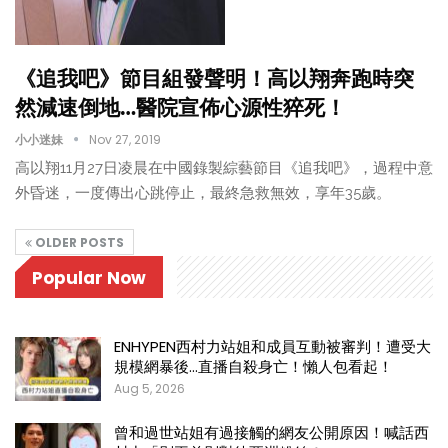
《追我吧》節目組發聲明！高以翔奔跑時突
然減速倒地…醫院宣佈心源性猝死！
小小迷妹
Nov 27, 2019
高以翔11月27日凌晨在中國錄製綜藝節目《追我吧》，過程中意
外昏迷，一度傳出心跳停止，最終急救無效，享年35歲。
OLDER POSTS
Popular Now
ENHYPEN西村力站姐和成員互動被審判！遭受大
規模網暴後…直播自殺身亡！懶人包看起！
Aug 5, 2026
曾和過世站姐有過接觸的網友公開原因！喊話西