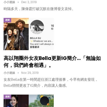
小小迷妹
Dec 2, 2019
時隔多天，陳偉霆打破沉默在微博發文哀悼。
星聞
高以翔圈外女友Bella更新IG簡介…「無論如
何，我們終會相遇」。
小小迷妹
Nov 29, 2019
女友Bella在第一時間趕往浙江處理後事，今早有網友發現，
Bella悄悄更改了IG簡介，內容讓人傷感。
星聞