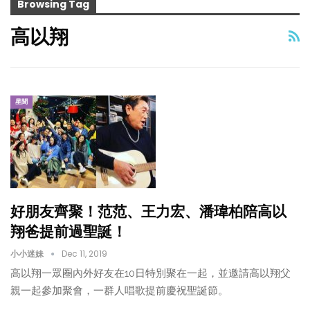
Browsing Tag
高以翔
星聞
好朋友齊聚！范范、王力宏、潘瑋柏陪高以
翔爸提前過聖誕！
小小迷妹
Dec 11, 2019
高以翔一眾圈內外好友在10日特別聚在一起，並邀請高以翔父
親一起參加聚會，一群人唱歌提前慶祝聖誕節。