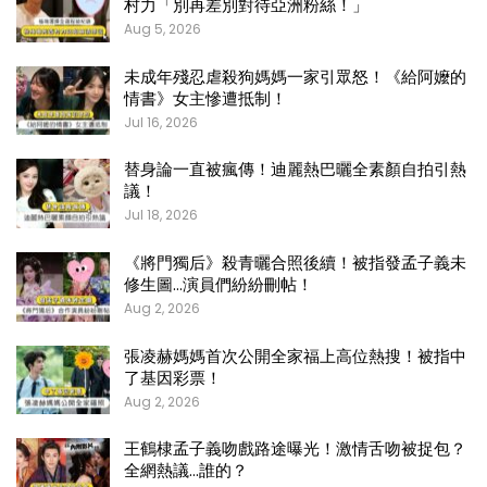
村力「別再差別對待亞洲粉絲！」
Aug 5, 2026
未成年殘忍虐殺狗媽媽一家引眾怒！《給阿嬤的
情書》女主慘遭抵制！
Jul 16, 2026
替身論一直被瘋傳！迪麗熱巴曬全素顏自拍引熱
議！
Jul 18, 2026
《將門獨后》殺青曬合照後續！被指發孟子義未
修生圖…演員們紛紛刪帖！
Aug 2, 2026
張凌赫媽媽首次公開全家福上高位熱搜！被指中
了基因彩票！
Aug 2, 2026
王鶴棣孟子義吻戲路途曝光！激情舌吻被捉包？
全網熱議…誰的？