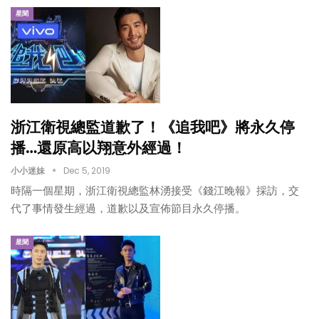
星聞
浙江衛視總監道歉了！《追我吧》將永久停
播…還原高以翔意外經過！
小小迷妹
Dec 5, 2019
時隔一個星期，浙江衛視總監林湧接受《錢江晚報》採訪，交
代了事情發生經過，道歉以及宣佈節目永久停播。
星聞