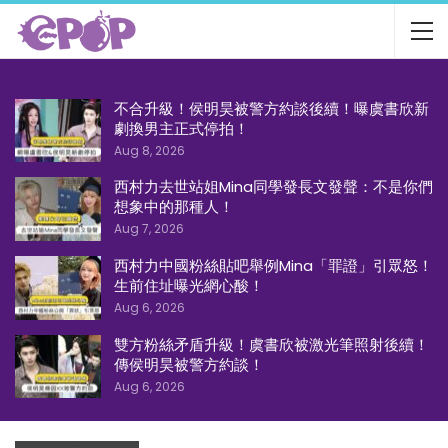
不合升級！侯明昊被警方約談後續！曝虞書欣新
劇換男主正式停拍！
Aug 8, 2026
西村力去世站姐Mina同學發長文發聲：不是你們
想象中的那種人！
Aug 7, 2026
西村力中國粉絲貼吧舉例Mina「罪證」引眾怒！
生前住址曝光網心酸！
Aug 6, 2026
雙方粉絲矛盾升級！虞書欣被激光筆照射後續！
傳侯明昊被警方約談！
Aug 6, 2026