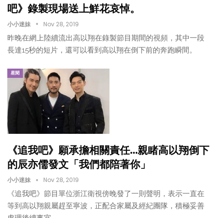
吧》錄製現場送上鮮花哀悼。
小小迷妹
Nov 28, 2019
昨晚在網上陸續流出高以翔在錄製節目期間的視頻，其中一段
長達15秒的短片，還可以看到高以翔在倒下前的奔跑瞬間。
星聞
《追我吧》願承擔相關責任…親睹高以翔倒下
的辰亦儒發文「我們都陪著你」
小小迷妹
Nov 28, 2019
《追我吧》節目單位浙江衛視傍晚發了一則聲明，表示一直在
等到高以翔親屬趕至寧波，正配合家屬及經紀團隊，積極妥善