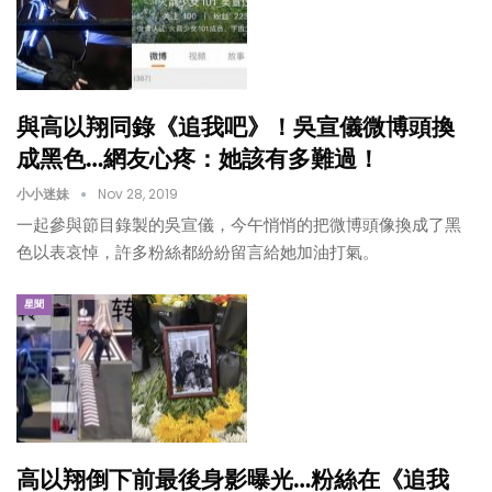
與高以翔同錄《追我吧》！吳宣儀微博頭換
成黑色…網友心疼：她該有多難過！
小小迷妹
Nov 28, 2019
一起參與節目錄製的吳宣儀，今午悄悄的把微博頭像換成了黑
色以表哀悼，許多粉絲都紛紛留言給她加油打氣。
星聞
高以翔倒下前最後身影曝光…粉絲在《追我