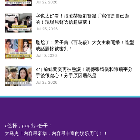
Jul 22, 2026
字也太好看！張凌赫新劇繁體手寫信是自己寫
的！現場原聲唸信超級蘇！
Jul 25, 2026
尷尬了！孟子義《百花殺》大女主劇開播！造型
成話題慘被審判！
Jul 10, 2026
4年前緋聞突再被熱議！網傳張婧儀和陳飛宇分
手後很傷心！分手原因居然是…
Jul 22, 2026
e选择，pop出e份子！
大马史上内容最豪华，内容最丰富的娱乐周刊！！