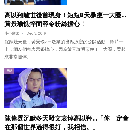
高以翔離世後首現身！短短6天暴瘦一大圈…
黃景瑜憔悴面容令粉絲擔心！
小小迷妹
Dec 3, 2019
沉靜幾天後，黃景瑜2日敬業的出席原定的公開活動，照片一
出，網友們都表示很擔心，因為黃景瑜明顯瘦了一大圈，看起
來非常憔悴。
星聞
陳偉霆沉默多天發文哀悼高以翔…「你一定會
在那個世界過得很好，我相信。」