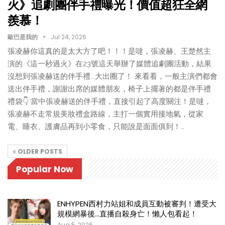
火》追劇團伴手禮曝光！價值超狂全網
羨慕！
歐巴是我的
Jul 24, 2026
張凌赫你這真的是太大方了吧！！！是噠，張凌赫、王楚然主
演的《這一秒過火》在23號這天舉辦了媒體追劇團活動，結果
沒想到張凌赫送的伴手禮...大出圈了！ 來看看，一般主演們都會
送出伴手禮，謝謝出席的媒體朋友，椅子上擺著的都是伴手禮
禮袋👇 當中張凌赫送的伴手禮，直接引起了高度關注！是噠，
張凌赫不走常規美妝禮盒路線，主打一個實用接地氣，從家
電、睡衣、護膚品再到小零食，只能說是面面俱到！…
OLDER POSTS
Popular Now
ENHYPEN西村力站姐和成員互動被審判！遭受大
規模網暴後…直播自殺身亡！懶人包看起！
Aug 5, 2026