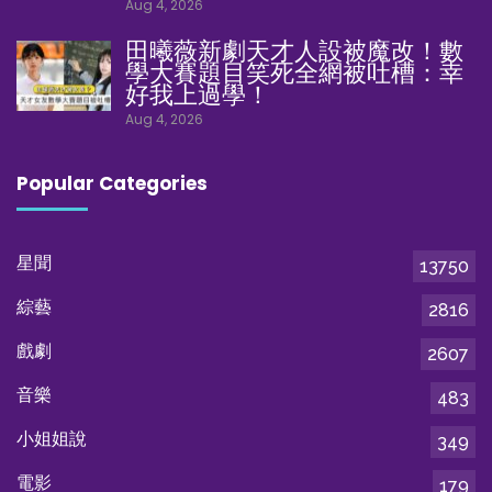
Aug 4, 2026
田曦薇新劇天才人設被魔改！數
學大賽題目笑死全網被吐槽：幸
好我上過學！
Aug 4, 2026
Popular Categories
星聞
13750
綜藝
2816
戲劇
2607
音樂
483
小姐姐說
349
電影
179