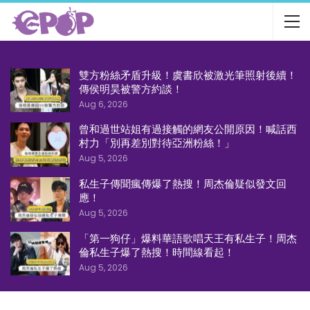
雙方粉絲矛盾升級！虞書欣被激光筆照射後續！
傳侯明昊被警方約談！
Aug 6, 2026
曾和過世站姐有過接觸的網友公開原因！喊話西
村力「別再差別對待亞洲粉絲！」
Aug 5, 2026
私生子傳聞瘋傳爆了熱搜！周杰倫疑似發文回
應！
Aug 5, 2026
「第一狗仔」爆料華語歌唱天王有私生子！周杰
倫私生子爆了熱搜！時間線看起！
Aug 5, 2026