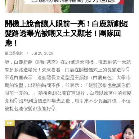
開機上說會讓人眼前一亮！白鹿新劇短
髮路透曝光被嘲又土又顯老！團隊回
應！
歐巴是我的
Jul 25, 2026
噠，白鹿新劇《開到茶蘼》在24號這天開機，沒想到第一天就
有超多路透曝光！先來看看，白鹿在開機儀式上的長髮造型👇
不過白鹿表示，這個黑長直造型是王韻娜（白鹿角色）大學時
期的造型，出現的時間不多，並表示：「短髮形象也會讓你們
眼前一亮的。」 隨後劇組公開官宣短片，白鹿以原著中的短髮
亮相👇 沒想到這個造型曝光之後，就引來不少負面評價，不但
被捉包連假髮都沒遮好👇…
戲劇