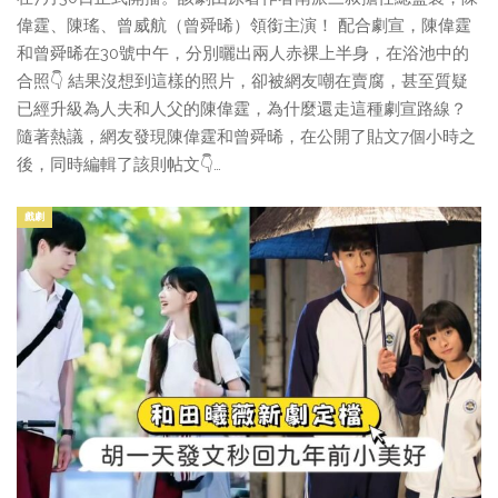
偉霆、陳瑤、曾威航（曾舜晞）領銜主演！ 配合劇宣，陳偉霆
和曾舜晞在30號中午，分別曬出兩人赤裸上半身，在浴池中的
合照👇 結果沒想到這樣的照片，卻被網友嘲在賣腐，甚至質疑
已經升級為人夫和人父的陳偉霆，為什麼還走這種劇宣路線？
隨著熱議，網友發現陳偉霆和曾舜晞，在公開了貼文7個小時之
後，同時編輯了該則帖文👇…
戲劇