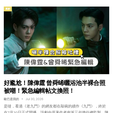
戲劇
好尷尬！陳偉霆 曾舜晞曬浴池半裸合照
被嘲！緊急編輯帖文換照！
歐巴是我的
Jul 30, 2026
是噠，看過《老九門》的網友都在敲碗的續作《九門》，終於
在7月30日正式開播。該劇由原著作者南派三叔擔任總監製，陳