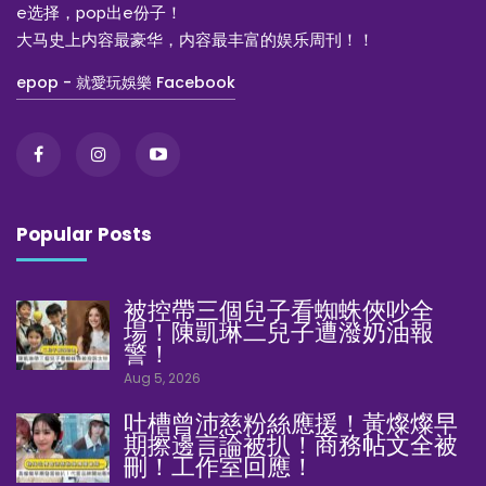
e选择，pop出e份子！
大马史上内容最豪华，内容最丰富的娱乐周刊！！
epop - 就愛玩娛樂 Facebook
Popular Posts
被控帶三個兒子看蜘蛛俠吵全
場！陳凱琳二兒子遭潑奶油報
警！
Aug 5, 2026
吐槽曾沛慈粉絲應援！黃燦燦早
期擦邊言論被扒！商務帖文全被
刪！工作室回應！