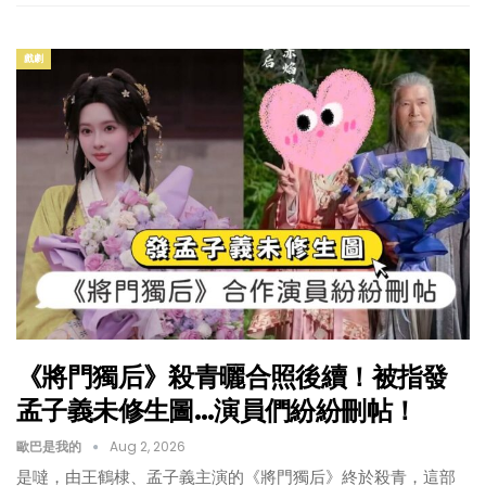
戲劇
《將門獨后》殺青曬合照後續！被指發
孟子義未修生圖…演員們紛紛刪帖！
歐巴是我的
Aug 2, 2026
是噠，由王鶴棣、孟子義主演的《將門獨后》終於殺青，這部