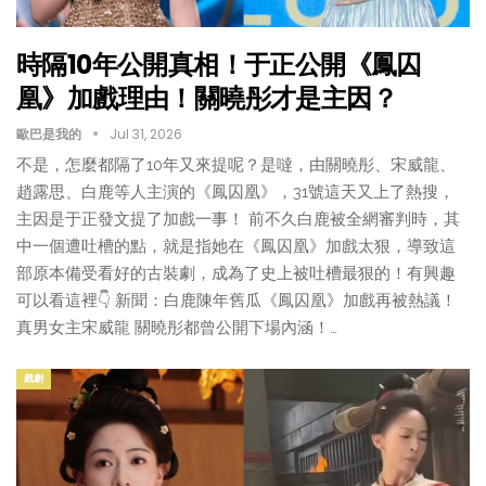
時隔10年公開真相！于正公開《鳳囚
凰》加戲理由！關曉彤才是主因？
歐巴是我的
Jul 31, 2026
不是，怎麼都隔了10年又來提呢？是噠，由關曉彤、宋威龍、
趙露思、白鹿等人主演的《鳳囚凰》，31號這天又上了熱搜，
主因是于正發文提了加戲一事！ 前不久白鹿被全網審判時，其
中一個遭吐槽的點，就是指她在《鳳囚凰》加戲太狠，導致這
部原本備受看好的古裝劇，成為了史上被吐槽最狠的！有興趣
可以看這裡👇 新聞：白鹿陳年舊瓜《鳳囚凰》加戲再被熱議！
真男女主宋威龍 關曉彤都曾公開下場內涵！…
戲劇