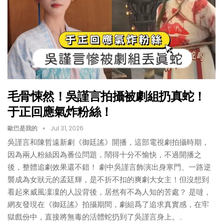
毛骨悚然！吳謹言拍攝被劇組扔真蛇！
于正回應氣炸粉絲！
歐巴是我的
Jul 31, 2026
吳謹言和陳哲遠新劇《御廷謠》開播，這部電視劇拍攝時期，
因為兩人粉絲因為番位問題，鬧得十分不愉快，不過開播之
後，整體追劇效果還不錯！ 劇中吳謹言飾演出身寒門、一路逆
襲成為女狀元的孟廷輝，是不折不扣的爽劇大女主！但沒想到
看起來威風凜凜的人設背後，居然有不為人知的苦處？ 是噠，
網友發現在《御廷謠》拍攝期間，劇組爲了追求真實感，在牢
獄戲份中，直接將無毒的活體蛇扔到了吳謹言身上。…