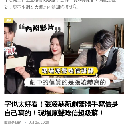
硬，讓不少網友大讚是內娛闢謠模版👇…
戲劇
字也太好看！張凌赫新劇繁體手寫信是
自己寫的！現場原聲唸信超級蘇！
歐巴是我的
Jul 25, 2026