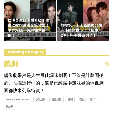
侯明昊生日矛盾升級！虞
書欣被指遭激光筆攻擊！
熱搜第一！宋威龍換頭像
雙方粉絲互丟證據求道
一小時急撤下！「龍麥
歉！
CP」粉高喊磕到了！
Browsing Category
戲劇
偶像劇果然是人生最佳調味劑啊！不管是計劃開拍
的、拍攝進行中的，還是已經席捲迷妹界的偶像劇，
圈都快來列隊待賞！
UNCATEGORIZED
小姐姐說
明星檔案
星聞
活動
流行
粉絲網