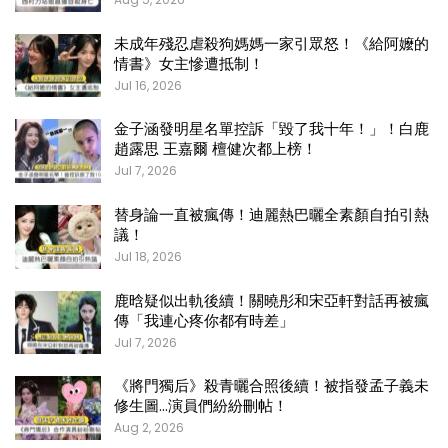
未成年殘忍虐殺狗媽媽一家引眾怒！《給阿嬤的
情書》女主慘遭抵制！
Jul 16, 2026
金子涵發明星名單控訴「毀了我十年！」！白鹿
趙露思 王嘉爾 檀健次都上榜！
Jul 7, 2026
替身論一直被瘋傳！迪麗熱巴曬全素顏自拍引熱
議！
Jul 18, 2026
鹿晗疑似出軌後續！關曉彤和宋亞軒對話再被瘋
傳「我連心疼你都有時差」
Jul 7, 2026
《將門獨后》殺青曬合照後續！被指發孟子義未
修生圖…演員們紛紛刪帖！
Aug 2, 2026