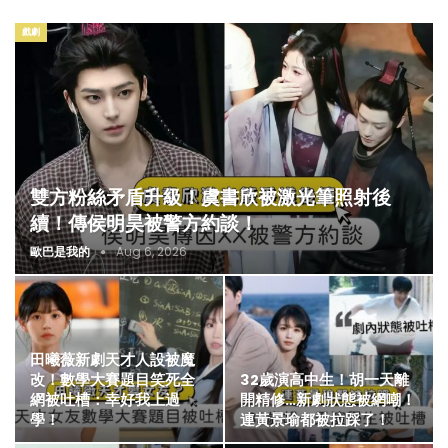
戲劇
雙方粉絲矛盾升級！虞書欣被激光筆照射後
續！傳侯明昊被警方約談！
歐巴是我的
Aug 6, 2026
田曦薇新劇天才人設被魔
改！數學大賽題目笑死全
32歲演高中生！胡一天離
網被吐槽：幸好我上過
開精修…新劇狀態被網嘲！
學！
連黃景瑜都被拉踩了！