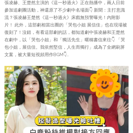
張凌赫、王楚然主演的《這一秒過火》正在熱播中，兩人日前
參加追劇團活動，神還原了不少劇中名場面👇 新聞：主打意識
流？張凌赫王楚然《這一秒過火》床戲無預警曝光！內附影
片！ 此外，這部劇相當出圈的「哭包小姐 展信佳」也在現場被
復刻了！沒錯，有看這部劇的話，都知道劇中張凌赫和王楚然
在劇中，以「哭包小姐」和「獨活先生」暱稱書信來往👇 「哭
包小姐，展信佳。我依然堅信，人生而獨行」成為了全網刷屏
文案，被大量短視頻用作BGM👇…
戲劇