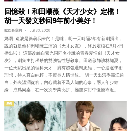
回憶殺！和田曦薇《天才少女》定檔！
胡一天發文秒回9年前小美好！
歐巴是我的
Jul 30, 2026
媽啊~這波是衝著我來的！是噠，胡一天時隔2年有新劇播出，
說的就是他和田曦薇主演的《天才女友》，終於定檔在8月2日
播出啦！ 這部改編自素光同同名小說的青春愛情劇《天才女
友》，劇集主打稀缺的雙強智性戀敘事。田曦薇飾演林知夏，
一位天賦出衆的理科天才，擁有超強邏輯思維，一心追逐學術
理想，待人直白純粹，不擅長人情世故。 胡一天出演學霸江逾
白，外表溫潤從容，內心藏着不爲人知的心事，兩人年少結
緣，成爲同桌，在一次次學業比拼、難題探討中慢慢靠近。…
戲劇