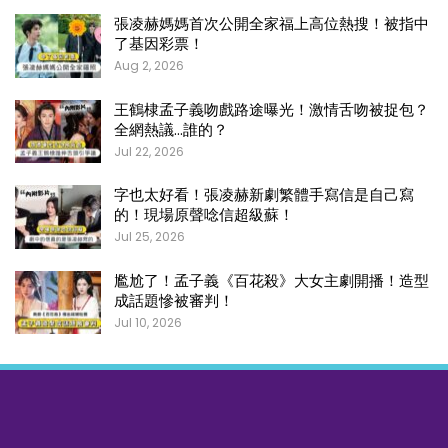
張凌赫媽媽首次公開全家福上高位熱搜！被指中
了基因彩票！
Aug 2, 2026
王鶴棣孟子義吻戲路途曝光！激情舌吻被捉包？
全網熱議…誰的？
Jul 22, 2026
字也太好看！張凌赫新劇繁體手寫信是自己寫
的！現場原聲唸信超級蘇！
Jul 25, 2026
尷尬了！孟子義《百花殺》大女主劇開播！造型
成話題慘被審判！
Jul 10, 2026