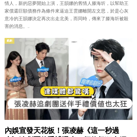
情人，新的惡夢開始上演，王韻娜的舊情人滕海圻，以幫助王
家償還巨額債務作為條件來逼迫王雲娜離開左文思，於是心灰
意冷的王韻娜決定再次出走北美，而同時，傳來了滕海圻被殺
害的消息。…
戲劇
內娛宣發天花板！張凌赫《這一秒過