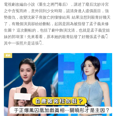
電視劇改編自小說《重生之將門毒后》，講述了廢后沈妙冷宮
之中含冤而終，意外回到少女時期，認清身邊人虛僞面目，強
勢復仇，改變沈家子喪族亡的悽慘結局. 結果沒想到殺青好幾天
了，有幾個演員卻紛紛刪帖，起因是因為被指發了孟子義未修
生圖？ 這次刪帖的，包括了劇中飾演沈清，也就是孟子義堂姐
妹的郭瑋潔！先來看看，原本她的殺青貼發了好幾張孟子義👇
其中一張照片是這張👇…
戲劇