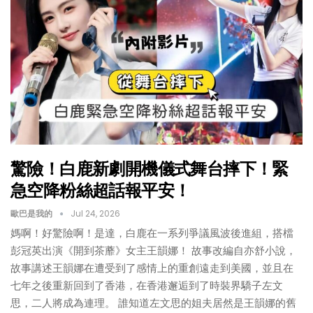
驚險！白鹿新劇開機儀式舞台摔下！緊
急空降粉絲超話報平安！
歐巴是我的
Jul 24, 2026
媽啊！好驚險啊！是達，白鹿在一系列爭議風波後進組，搭檔
彭冠英出演《開到茶蘼》女主王韻娜！ 故事改編自亦舒小說，
故事講述王韻娜在遭受到了感情上的重創遠走到美國，並且在
七年之後重新回到了香港，在香港邂逅到了時裝界驕子左文
思，二人將成為連理。 誰知道左文思的姐夫居然是王韻娜的舊