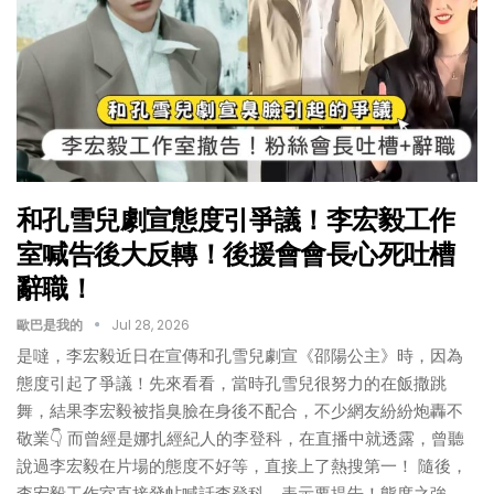
和孔雪兒劇宣態度引爭議！李宏毅工作
室喊告後大反轉！後援會會長心死吐槽
辭職！
歐巴是我的
Jul 28, 2026
是噠，李宏毅近日在宣傳和孔雪兒劇宣《邵陽公主》時，因為
態度引起了爭議！先來看看，當時孔雪兒很努力的在飯撒跳
舞，結果李宏毅被指臭臉在身後不配合，不少網友紛紛炮轟不
敬業👇 而曾經是娜扎經紀人的李登科，在直播中就透露，曾聽
說過李宏毅在片場的態度不好等，直接上了熱搜第一！ 隨後，
李宏毅工作室直接發帖喊話李登科，表示要提告！態度之強