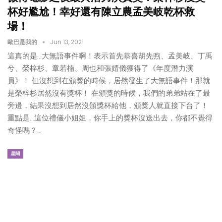
杯好尷尬！幸好還有陳立農孟美岐乾杯救
場！
歐巴是我的
Jun 13, 2021
這真的是...大無語事件啊！表示首先恭喜胡先煦、孟美岐、丁禹
兮、榮梓杉、章若楠、周也和張婧儀獲得了《年度潛力演
員》！ 但沒想到在頒獎的時候，居然發生了大無語事件！那就
是榮梓杉居然沒有獎杯！ 在頒獎的時候，我們的弟弟站在了最
旁邊，結果沒想到居然沒頒獎杯給他，頒獎人就直接下台了！
重點是...這位禮儀小姐姐，你手上的獎杯沒送出去，你都不覺得
奇怪嗎？…
星聞