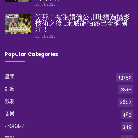
Jul 31, 2026
笑死！被張婧儀公開吐槽過攝影
技術之後…宋威龍拍熱巴全網關
注！
Jul 31, 2026
Popular Categories
星聞
13752
綜藝
2816
戲劇
2607
音樂
483
小姐姐說
349