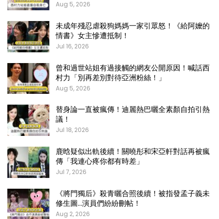
Aug 5, 2026
未成年殘忍虐殺狗媽媽一家引眾怒！《給阿嬤的
情書》女主慘遭抵制！
Jul 16, 2026
曾和過世站姐有過接觸的網友公開原因！喊話西
村力「別再差別對待亞洲粉絲！」
Aug 5, 2026
替身論一直被瘋傳！迪麗熱巴曬全素顏自拍引熱
議！
Jul 18, 2026
鹿晗疑似出軌後續！關曉彤和宋亞軒對話再被瘋
傳「我連心疼你都有時差」
Jul 7, 2026
《將門獨后》殺青曬合照後續！被指發孟子義未
修生圖…演員們紛紛刪帖！
Aug 2, 2026