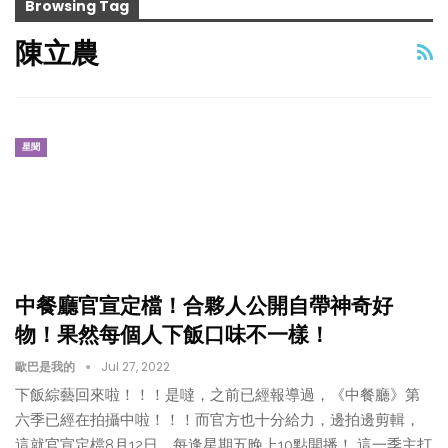
Browsing Tag
陳立農
星聞
中餐廳官宣定檔！合夥人公開自帶神奇好
物！果然每個人下飯口味不一樣！
歐巴是我的
Jul 27, 2022
下飯綜藝回來啦！！！是噠，之前已經報導過，《中餐廳》第
六季已經在拍攝中啦！！！而官方也十分給力，邊拍邊剪輯，
這就官宣定檔8月12日，每逢星期五晚上10點開播！ 這一季主打