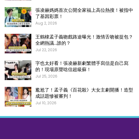
張凌赫媽媽首次公開全家福上高位熱搜！被指中
了基因彩票！
Aug 2, 2026
王鶴棣孟子義吻戲路途曝光！激情舌吻被捉包？
全網熱議…誰的？
Jul 22, 2026
字也太好看！張凌赫新劇繁體手寫信是自己寫
的！現場原聲唸信超級蘇！
Jul 25, 2026
尷尬了！孟子義《百花殺》大女主劇開播！造型
成話題慘被審判！
Jul 10, 2026