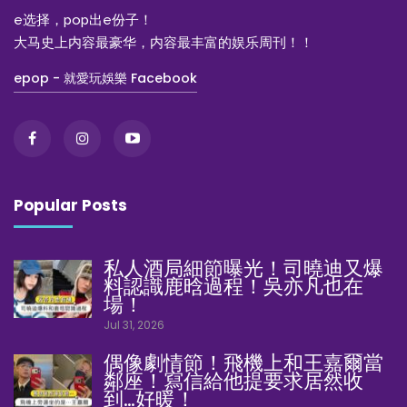
e选择，pop出e份子！
大马史上内容最豪华，内容最丰富的娱乐周刊！！
epop - 就愛玩娛樂 Facebook
Popular Posts
私人酒局細節曝光！司曉迪又爆
料認識鹿晗過程！吳亦凡也在
場！
Jul 31, 2026
偶像劇情節！飛機上和王嘉爾當
鄰座！寫信給他提要求居然收
到…好暖！