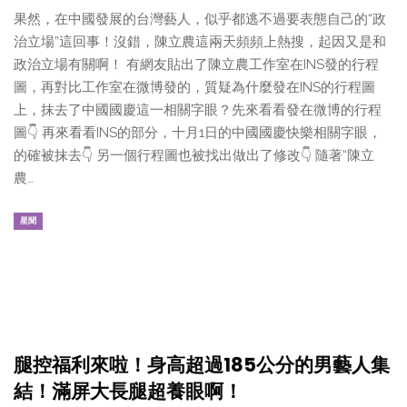
果然，在中國發展的台灣藝人，似乎都逃不過要表態自己的“政
治立場”這回事！沒錯，陳立農這兩天頻頻上熱搜，起因又是和
政治立場有關啊！ 有網友貼出了陳立農工作室在INS發的行程
圖，再對比工作室在微博發的，質疑為什麼發在INS的行程圖
上，抹去了中國國慶這一相關字眼？先來看看發在微博的行程
圖👇 再來看看INS的部分，十月1日的中國國慶快樂相關字眼，
的確被抹去👇 另一個行程圖也被找出做出了修改👇 隨著“陳立
農…
星聞
腿控福利來啦！身高超過185公分的男藝人集
結！滿屏大長腿超養眼啊！