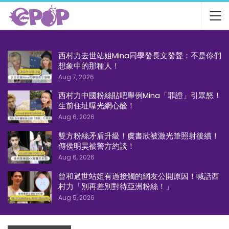
西村力去世站姐Mina同學發長文發聲：不是你們
想象中的那種人！
Aug 7, 2026
西村力中國粉絲貼吧舉例Mina「罪證」引眾怒！
生前住址曝光網心酸！
Aug 6, 2026
雙方粉絲矛盾升級！虞書欣被激光筆照射後續！
傳侯明昊被警方約談！
Aug 6, 2026
曾和過世站姐有過接觸的網友公開原因！喊話西
村力「別再差別對待亞洲粉絲！」
Aug 5, 2026