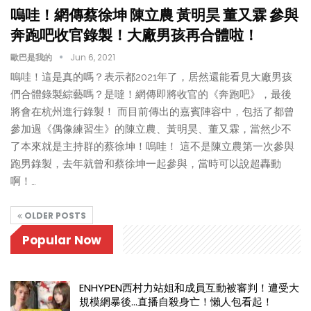
嗚哇！網傳蔡徐坤 陳立農 黃明昊 董又霖 參與
奔跑吧收官錄製！大廠男孩再合體啦！
歐巴是我的
Jun 6, 2021
嗚哇！這是真的嗎？表示都2021年了，居然還能看見大廠男孩
們合體錄製綜藝嗎？是噠！網傳即將收官的《奔跑吧》，最後
將會在杭州進行錄製！ 而目前傳出的嘉賓陣容中，包括了都曾
參加過《偶像練習生》的陳立農、黃明昊、董又霖，當然少不
了本來就是主持群的蔡徐坤！嗚哇！ 這不是陳立農第一次參與
跑男錄製，去年就曾和蔡徐坤一起參與，當時可以說超轟動
啊！…
OLDER POSTS
Popular Now
ENHYPEN西村力站姐和成員互動被審判！遭受大
規模網暴後…直播自殺身亡！懶人包看起！