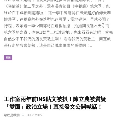
《嗨放派》第二季之外，還有長青節目《中餐廳》第六季，也
終於在中國郴州開跑啦！ 這一季中餐廳開在風景超好的仰天湖
旅遊區，連餐廳的外在造型也超可愛，當地導遊一早就公開了
行程，表示這一季12期都將在這裡拍攝，拍攝期長達21天👇 而
第六季的嘉賓，也在11號早上抵達當地，先來看看有誰吧！首先
自然少不了我們的店長黃教主啊！ 看看我們的黃教主，簡直就
是行走的搬家架勢，這是自己萬事俱備的感覺啊！…
星聞
工作室兩年前INS貼文被扒！陳立農被質疑
「雙面」政治立場！直接發文公開喊話！
歐巴是我的
Jul 2, 2022