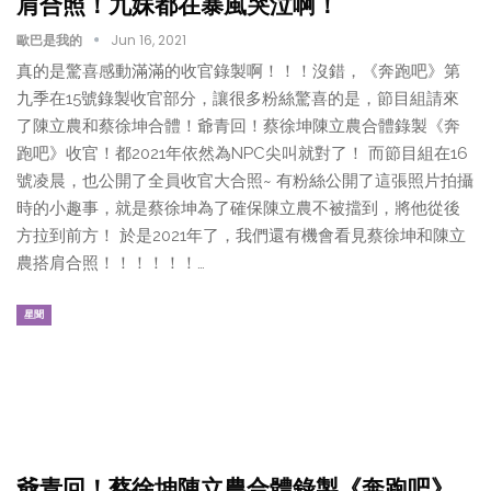
肩合照！九妹都在暴風哭泣啊！
歐巴是我的
Jun 16, 2021
真的是驚喜感動滿滿的收官錄製啊！！！沒錯，《奔跑吧》第
九季在15號錄製收官部分，讓很多粉絲驚喜的是，節目組請來
了陳立農和蔡徐坤合體！爺青回！蔡徐坤陳立農合體錄製《奔
跑吧》收官！都2021年依然為NPC尖叫就對了！ 而節目組在16
號凌晨，也公開了全員收官大合照~ 有粉絲公開了這張照片拍攝
時的小趣事，就是蔡徐坤為了確保陳立農不被擋到，將他從後
方拉到前方！ 於是2021年了，我們還有機會看見蔡徐坤和陳立
農搭肩合照！！！！！！…
星聞
爺青回！蔡徐坤陳立農合體錄製《奔跑吧》