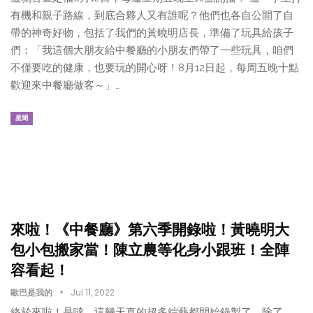
有機和親子路線，到底合夥人又有誰呢？他們也各自公開了自
帶的神奇好物，包括了我們的黃曉明店長，準備了玩具給孩子
們：「我這個大朋友給中餐廳的小朋友們帶了一些玩具，咱們
不僅要吃的健康，也要玩的開心呀！8月12日起，每周五晚十點
歡迎來中餐廳做客～」…
星聞
來啦！《中餐廳》第六季開錄啦！黃曉明大
包小包搬家當！陳立農等化身小跟班！全陣
容看起！
歐巴是我的
Jul 11, 2022
終於來啦！是噠，這幾天真的超多綜藝都開始錄製了，除了