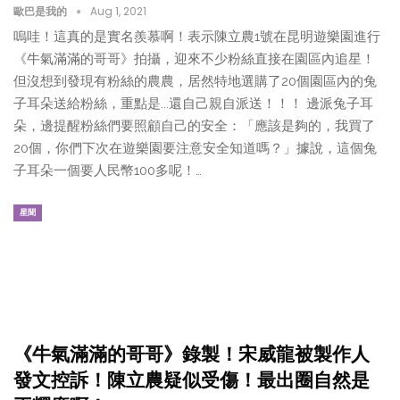
歐巴是我的
Aug 1, 2021
嗚哇！這真的是實名羨慕啊！表示陳立農1號在昆明遊樂園進行
《牛氣滿滿的哥哥》拍攝，迎來不少粉絲直接在園區內追星！
但沒想到發現有粉絲的農農，居然特地選購了20個園區內的兔
子耳朵送給粉絲，重點是...還自己親自派送！！！ 邊派兔子耳
朵，邊提醒粉絲們要照顧自己的安全：「應該是夠的，我買了
20個，你們下次在遊樂園要注意安全知道嗎？」據說，這個兔
子耳朵一個要人民幣100多呢！…
星聞
《牛氣滿滿的哥哥》錄製！宋威龍被製作人
發文控訴！陳立農疑似受傷！最出圈自然是