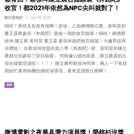
收官！都2021年依然為NPC尖叫就對了！
歐巴是我的
Jun 15, 2021
嗚哇！果然瓜有真有假啊！是噠，之前網傳陳立農、黃明昊和
董又霖將參與《奔跑吧》最後一期的收官錄製！嗚哇！網傳蔡
徐坤 陳立農 黃明昊 董又霖 參與奔跑吧收官錄製！大廠男孩再
合體啦！ 在蔡徐坤加盟的第八季《奔跑吧》裡，黃明昊和陳立
農都分別參與了節目錄製。 而根據15號的路透，陳立農真的出
現在錄製現場啦！！！！ 陳立農和蔡徐坤同車，兩人一下車就
開始忙著用相機拍攝現場環境，看來是遊戲任務啊！…
星聞
微博電影之夜最具潛力演員獎！榮梓杉沒獎