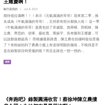
王耀慶啊！
歐巴是我的
Jul 4, 2021
期待值拉滿啊！！！表示《元氣滿滿的哥哥》迎來第二季，換
名成為《牛氣滿滿的哥哥》，主持群有部分都換人啦！ 這一季
《牛氣滿滿的哥哥》嘉賓包括了宋威龍、曾舜晞、邢昭林、陳
立農、齊思鈞、胡軍、嚴屹寬、喬振宇、吳奇隆和王耀慶，可
以說顏值都超高！ 而根據最新路透，陳立農在拍攝時疑似受傷
了？有粉絲拍到了農農小腿上有道很明顯的傷痕，不曉得是不
是在錄製節目時受傷的呢？而且走路也一拐一拐的~…
星聞
《奔跑吧》錄製圓滿收官！蔡徐坤陳立農摟