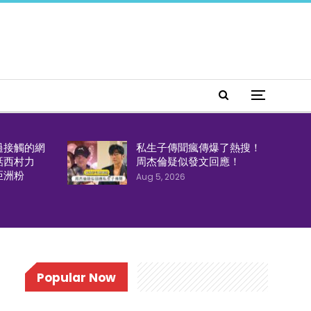
過接觸的網
私生子傳聞瘋傳爆了熱搜！
話西村力
周杰倫疑似發文回應！
亞洲粉
Aug 5, 2026
Popular Now