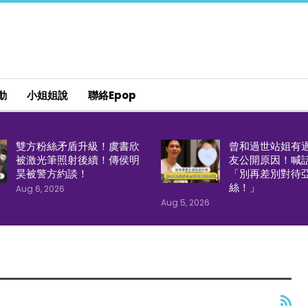
動
小姐姐說
聯絡epop
雙方粉絲矛盾升級！虞書欣
曾和過世站姐有
被激光筆照射後續！傳侯明
友公開原因！喊
昊被警方約談！
「別再差別對待
絲！」
Aug 6, 2026
Aug 5, 2026