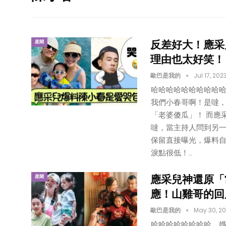
反差好大！應采
星聞
理由也太好笑！
歐巴是我的
Jul 17, 202
哈哈哈哈哈哈哈哈哈
我們小春哥啊！是噠
「老婆傻瓜」！ 而應
噠，當主持人問到另一
保留直接曝光，爆料自
淚點很低！…
應采兒神還原「
星聞
應！山雞哥的回
歐巴是我的
May 30, 2
哈哈哈哈哈哈哈哈，媽