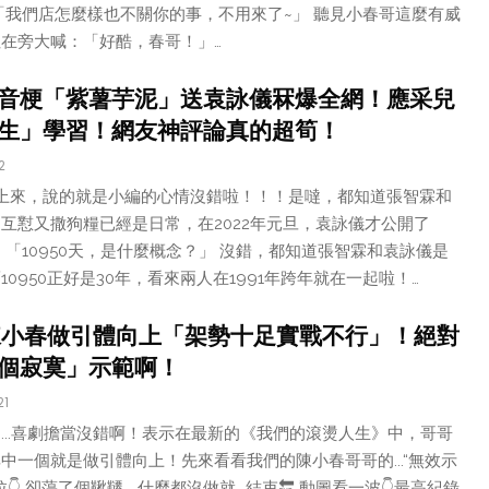
「我們店怎麼樣也不關你的事，不用來了~」 聽見小春哥這麼有威
在旁大喊：「好酷，春哥！」…
音梗「紫薯芋泥」送袁詠儀冧爆全網！應采兒
生」學習！網友神評論真的超筍！
2
上來，說的就是小編的心情沒錯啦！！！是噠，都知道張智霖和
互懟又撒狗糧已經是日常，在2022年元旦，袁詠儀才公開了
示：「10950天，是什麼概念？」 沒錯，都知道張智霖和袁詠儀是
0950正好是30年，看來兩人在1991年跨年就在一起啦！…
陳小春做引體向上「架勢十足實戰不行」！絕對
個寂寞」示範啊！
21
...喜劇擔當沒錯啊！表示在最新的《我們的滾燙人生》中，哥哥
中一個就是做引體向上！先來看看我們的陳小春哥哥的...“無效示
👇 卻蕩了個鞦韆... 什麼都沒做就...結束🔚 動圖看一波👇最高紀錄