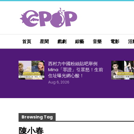
首頁
星聞
戲劇
綜藝
音樂
電影
活
西村力中國粉絲貼吧舉例
Mina「罪證」引眾怒！生前
住址曝光網心酸！
Aug 6, 2026
Browsing Tag
陳小春