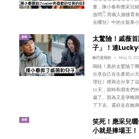
妻，陳小春和應采兒
放閃👇 而兩人婚後育
去哪兒》中的火龍果小
太驚險！戚薇首
星聞
子」！連Luck
歐巴是我的
May 12, 20
嗚哇！真的太驚險了啊
分享自己在生產前10
理社》裡再次分享了這
10天，當時和朋友們
崴了。因為又是孕晚
了下去。還好走在她身
笑死！應采兒曬做
星聞
小就是捧場王！