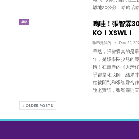
離地20公分！哈哈哈哈
嗚哇！張智霖3
星聞
KO！XSWL！
歐巴是我的
Dec 22, 20
果然，張智霖真的是最
年，是娛樂圈少見的專
情！在最新的《大灣
乎都是化妝師，結果才
始被問到和張智霖合作
說老實話，張智霖則直
OLDER POSTS