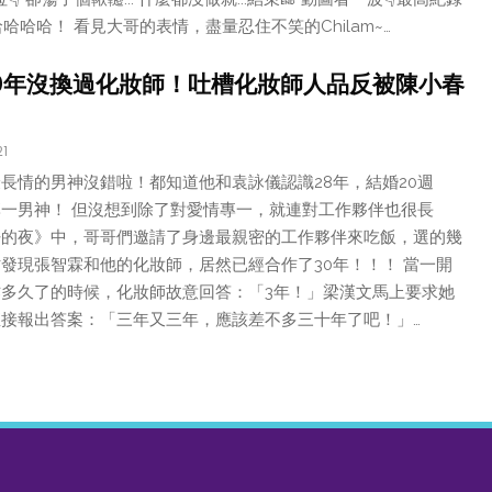
哈哈哈！ 看見大哥的表情，盡量忍住不笑的Chilam~…
0年沒換過化妝師！吐槽化妝師人品反被陳小春
21
長情的男神沒錯啦！都知道他和袁詠儀認識28年，結婚20週
一男神！ 但沒想到除了對愛情專一，就連對工作夥伴也很長
仔的夜》中，哥哥們邀請了身邊最親密的工作夥伴來吃飯，選的幾
發現張智霖和他的化妝師，居然已經合作了30年！！！ 當一開
多久了的時候，化妝師故意回答：「3年！」梁漢文馬上要求她
接報出答案：「三年又三年，應該差不多三十年了吧！」…