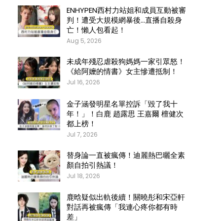
ENHYPEN西村力站姐和成員互動被審
判！遭受大規模網暴後…直播自殺身
亡！懶人包看起！
Aug 5, 2026
未成年殘忍虐殺狗媽媽一家引眾怒！
《給阿嬤的情書》女主慘遭抵制！
Jul 16, 2026
金子涵發明星名單控訴「毀了我十
年！」！白鹿 趙露思 王嘉爾 檀健次
都上榜！
Jul 7, 2026
替身論一直被瘋傳！迪麗熱巴曬全素
顏自拍引熱議！
Jul 18, 2026
鹿晗疑似出軌後續！關曉彤和宋亞軒
對話再被瘋傳「我連心疼你都有時
差」