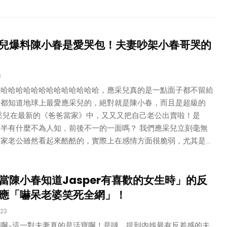
兒爆料陳小春是愛哭包！夫妻吵架小春哥哭的
3
哈哈哈哈哈哈哈哈哈哈哈哈哈哈，應采兒真的是一點面子都不留給
，都知道地球上最愛應采兒的，絕對就是陳小春，而且是超級的
采兒在最新的《爸爸當家》中，又又又把自己老公出賣啦！是
半有什麼不為人知，前後不一的一面嗎？ 我們應采兒立刻毫無
家老公雖然看起來酷酷的，實際上在感情方面很脆弱，尤其是...
當陳小春知道Jasper有喜歡的女生時」的反
應「嚇呆老婆笑死全網」！
023
啊~這一對夫妻真的是活寶啊！是噠，提到內娛最有反差感的夫