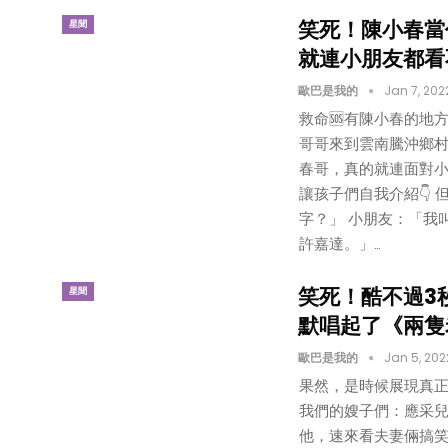
笑死！陳小春當
星聞
就連小朋友都看
歐巴是我的
Jan 7, 202
救命🆘有陳小春的地
哥哥來到雲南騰沖鄉村
春哥，真的就連面對
讓孩子們自我介紹👇 
字？」 小朋友：「我
許嘉達。」…
笑死！酷不過3
星聞
默唱起了《兩隻
歐巴是我的
Jan 5, 202
果然，是時候展現真
我們的嫂子們：應采兒
他，速來看夫妻倆搞笑