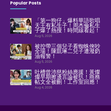
Popular Posts
「第一狗仔」爆料華語歌唱
天王有私生子！周杰倫私生
子爆了熱搜！時間線看起！
Aug 5, 2026
被控帶三個兒子看蜘蛛俠吵
全場！陳凱琳二兒子遭潑奶
油報警！
Aug 5, 2026
吐槽曾沛慈粉絲應援！黃燦
燦早期擦邊言論被扒！商務
帖文全被刪！工作室回應！
Aug 4, 2026