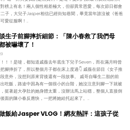
絕對榜上有名！兩人個性相差極大，但卻異常恩愛，每次節日都會
有二子，大兒子Jasper相信已經街知巷聞，畢竟當年誰沒被《爸爸
可愛征服啊！…
談生子前腳摔折細節：「陳小春救了我們母
y都被嚇壞了！
23
！！！是噠，都知道戚薇去年底生下兒子Seven，而在滿月時曾
天把腳摔折了，所以整個月子都在床上度過👇 戚薇在節目《女子推
段意外，沒想到原來背後還有一段故事。 戚哥自曝生二胎的前
外出吃飯，路途中因為有一個很小的台階，她沒注意到腳一下就被
期，挺著超大孕肚的她身體太重，沒辦法馬上站穩，整個人直接倒
後面的陳小春反應快，一把將她給托起來了。…
飯給Jasper VLOG！網友熱評：這孩子從