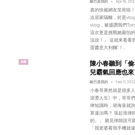
歐巴是我的
Apr 16, 202
真的快被網友笑死啦
迫居家隔離，於是vlo
vlog，被盛讚我們T
這次更是挑戰她最怕的
沒說！」 這就來看看我
蛋醬意大利麵”！…
陳小春聽到「偷
綜藝
兒霸氣回應也來
歐巴是我的
Feb 11, 202
小春哥果然就是很多人
滾燙人生》中，哥哥們
律知識時，胡海泉就
算違法嗎？ 張起淮律
的。」 聽見律師說可
「我老婆看我手機就違