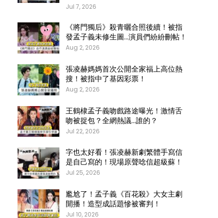
Jul 7, 2026
《將門獨后》殺青曬合照後續！被指
發孟子義未修生圖…演員們紛紛刪帖！
Aug 2, 2026
張凌赫媽媽首次公開全家福上高位熱
搜！被指中了基因彩票！
Aug 2, 2026
王鶴棣孟子義吻戲路途曝光！激情舌
吻被捉包？全網熱議…誰的？
Jul 22, 2026
字也太好看！張凌赫新劇繁體手寫信
是自己寫的！現場原聲唸信超級蘇！
Jul 25, 2026
尷尬了！孟子義《百花殺》大女主劇
開播！造型成話題慘被審判！
Jul 10, 2026