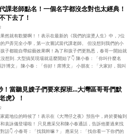
代課老師點名！一個名字都沒念對也太經典！
不下去了！
2
方果然就有歡樂啊！！表示在最新的《我們的滾燙人生》中，7位
的戶弄完全小學，第一次嘗試當代課老師。 但沒想到我們的小
小孩子都能自帶綜藝效果啊！為了和孩子們更熟悉，春哥一開始就
但沒想到...大型搞笑現場就這麼開始了👇 陳小春：「你叫什麼名
叫許博文」 陳小春：「你好！席博文」 小朋友：「大家好，我叫
秒！當聽見嫂子們要來探班…大灣區哥哥們默
老虎》！
2
正家庭地位的時候了！表示在《大灣仔之夜》預告中，終於要輪到
和袁詠儀登場啦！ 只見應采兒和陳小春通話，告訴他要過來找
對話👇 小春哥：「找我幹嘛？」 應采兒：「找你看一下你們的