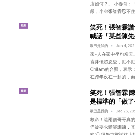
店如何？」 小春哥：
嚴，小弟張智霖忍不住
笑死！張智霖諧
星聞
喊話「某些陳先
歐巴是我的
Jan 4, 202
來~人在家中坐狗糧天
袁詠儀超恩愛，動不動
Chilam的合照，表
在跨年夜在一起的，而1
笑死！張智霖 
星聞
是標準的「做了
歐巴是我的
Dec 25, 20
救命！這兩個哥哥真的
們被要求體能訓練，其
範”👇 很努力嘗試往上拉