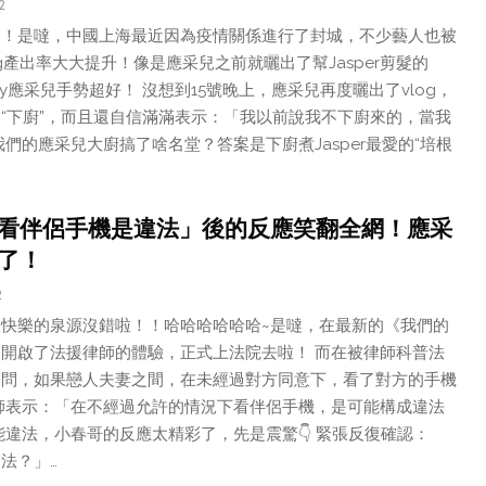
2
！！是噠，中國上海最近因為疫情關係進行了封城，不少藝人也被
g產出率大大提升！像是應采兒之前就曬出了幫Jasper剪髮的
ony應采兒手勢超好！ 沒想到15號晚上，應采兒再度曬出了vlog，
“下廚”，而且還自信滿滿表示：「我以前說我不下廚來的，當我
們的應采兒大廚搞了啥名堂？答案是下廚煮Jasper最愛的“培根
看伴侶手機是違法」後的反應笑翻全網！應采
了！
2
快樂的泉源沒錯啦！！哈哈哈哈哈哈~是噠，在最新的《我們的
開啟了法援律師的體驗，正式上法院去啦！ 而在被律師科普法
詢問，如果戀人夫妻之間，在未經過對方同意下，看了對方的手機
師表示：「在不經過允許的情況下看伴侶手機，是可能構成違法
能違法，小春哥的反應太精彩了，先是震驚👇 緊張反復確認：
法？」…