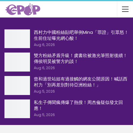
西村力中國粉絲貼吧舉例Mina「罪證」引眾怒！
生前住址曝光網心酸！
Aug 6, 2026
雙方粉絲矛盾升級！虞書欣被激光筆照射後續！
傳侯明昊被警方約談！
Aug 6, 2026
曾和過世站姐有過接觸的網友公開原因！喊話西
村力「別再差別對待亞洲粉絲！」
Aug 5, 2026
私生子傳聞瘋傳爆了熱搜！周杰倫疑似發文回
應！
Aug 5, 2026