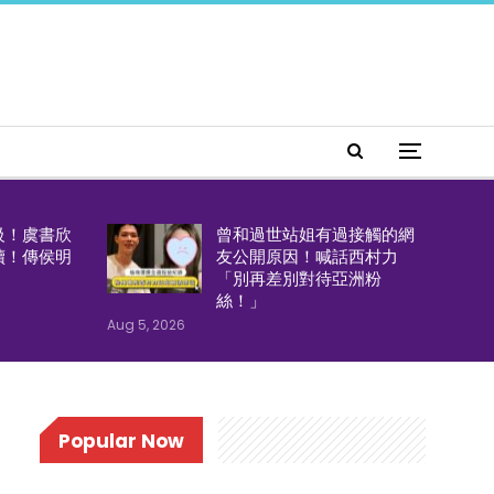
級！虞書欣
曾和過世站姐有過接觸的網
續！傳侯明
友公開原因！喊話西村力
「別再差別對待亞洲粉
絲！」
Aug 5, 2026
Popular Now