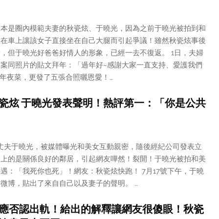
原本是圈內模範夫妻的秋瓷炫、于曉光，因為之前于曉光被拍到和
至在車上讓該女子直接坐在自己大腿而引起爭議！雖然秋瓷炫事後
，但于曉光好爸爸好情人的形象，已經一去不復返。 1日，夫婦
案同照片的貼文拜年：「過年好~感謝大家一直支持、愛護我們
曬年夜菜，更發了五張合照曬恩愛！…
瓷炫 于曉光發表聲明！熱評第一：「你是公共
炫丈夫于曉光，被媒體曝光和美女互動親密，隨後經紀公司發表立
身上的是關係良好的鄰居，引起網友嘩然！裂開！于曉光被拍和美
遇：「我死你也死」！網友：秋瓷炫快跑！ 7月17號下午，于曉
微博，貼出了來自自己以及妻子的聲明。 …
應否認出軌！給出的解釋讓網友很傻眼！秋瓷