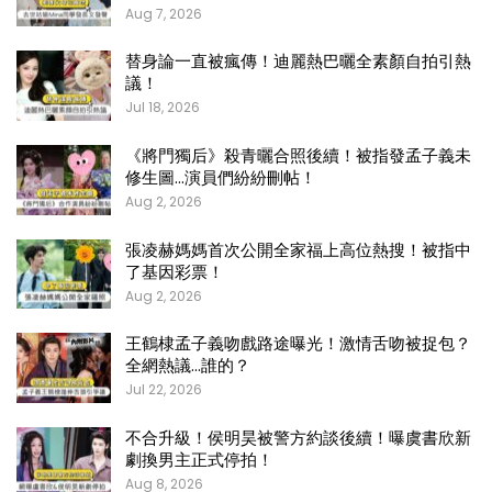
Aug 7, 2026
替身論一直被瘋傳！迪麗熱巴曬全素顏自拍引熱
議！
Jul 18, 2026
《將門獨后》殺青曬合照後續！被指發孟子義未
修生圖…演員們紛紛刪帖！
Aug 2, 2026
張凌赫媽媽首次公開全家福上高位熱搜！被指中
了基因彩票！
Aug 2, 2026
王鶴棣孟子義吻戲路途曝光！激情舌吻被捉包？
全網熱議…誰的？
Jul 22, 2026
不合升級！侯明昊被警方約談後續！曝虞書欣新
劇換男主正式停拍！
Aug 8, 2026