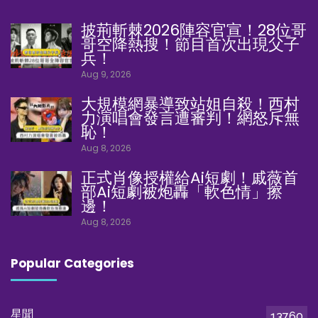
披荊斬棘2026陣容官宣！28位哥
哥空降熱搜！節目首次出現父子
兵！
Aug 9, 2026
大規模網暴導致站姐自殺！西村
力演唱會發言遭審判！網怒斥無
恥！
Aug 8, 2026
正式肖像授權給Ai短劇！戚薇首
部Ai短劇被炮轟「軟色情」擦
邊！
Aug 8, 2026
Popular Categories
星聞
13760