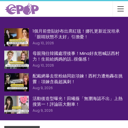
1個月前曾貼紗布出席紅毯！娜扎更新近況坦承
「眼睛狀態不太好」引擔憂！
Aug 10, 2026
母親飛往韓國處理後事！Mina好友怒喊話西村
力！生前給媽媽的話…很傷感！
Aug 10, 2026
配戴網暴去世粉絲同款項鍊！西村力遭炮轟在挑
釁：項鍊含義超諷刺！
Aug 9, 2026
活動後造型曝光！田曦薇「無瀏海認不出」上熱
搜第一！評論區大翻車！
Aug 9, 2026