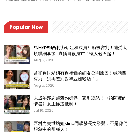
Popular Now
ENHYPEN西村力站姐和成員互動被審判！遭受大
規模網暴後…直播自殺身亡！懶人包看起！
Aug 5, 2026
曾和過世站姐有過接觸的網友公開原因！喊話西
村力「別再差別對待亞洲粉絲！」
Aug 5, 2026
未成年殘忍虐殺狗媽媽一家引眾怒！《給阿嬤的
情書》女主慘遭抵制！
Jul 16, 2026
西村力去世站姐Mina同學發長文發聲：不是你們
想象中的那種人！