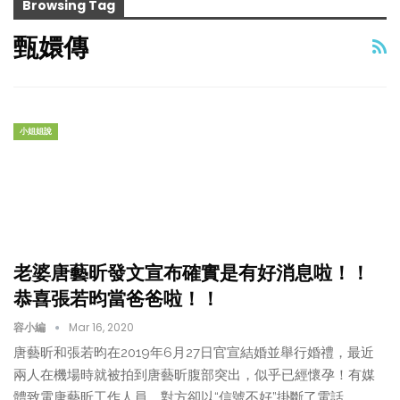
Browsing Tag
甄嬛傳
小姐姐說
老婆唐藝昕發文宣布確實是有好消息啦！！
恭喜張若昀當爸爸啦！！
容小編
Mar 16, 2020
唐藝昕和張若昀在2019年6月27日官宣結婚並舉行婚禮，最近
兩人在機場時就被拍到唐藝昕腹部突出，似乎已經懷孕！有媒
體致電唐藝昕工作人員，對方卻以“信號不好”掛斷了電話。