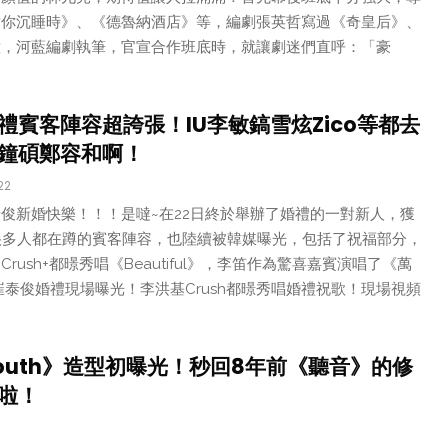
當你沉睡時》、《德魯納酒店》等，編劇張英哲寫過《奇皇后》、
意，河藍編劇執筆，官宣合作班底時，就讓劇迷們直呼：「豪
禮賓客陣容超誇張！IU李敏鎬雪炫Zico等都去
鐘碩鄭容和啊！
22
俊新婚快樂！！！是噠~在22日終於舉辦了婚禮的一對新人，獲
而很多人都在蹲的賓客陣容，也陸續被韓媒曝光，包括了祝福部分，
rush+都暻秀唱《Beautiful》，李笛作為驚喜嘉賓演唱了《萬
崔泰俊婚禮現場曝光！李洪基Crush都暻秀唱婚禮祝歌！現場視頻
Mouth》造型初曝光！秒回8年前《聽音》的修
啦！