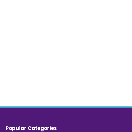
Popular Categories