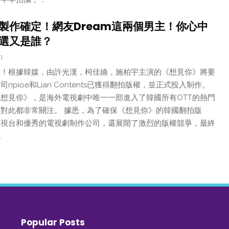
製作確定！網友Dream這兩個男主！你心中
選又是誰？
1
！！根據韓媒，由許光漢，柯佳嬿，施柏宇主演的《想見你》將要
pioe和Lian Contents已獲得翻拍版權，並正式投入制作。
想見你》，是海外電視劇中唯一一部進入了韓國所有OTT的熱門
對此都非常關注。 據悉，為了確保《想見你》的韓國翻拍版
電視台和優秀的電視劇制作公司，還展開了激烈的版權競爭，最終
…
Popular Posts