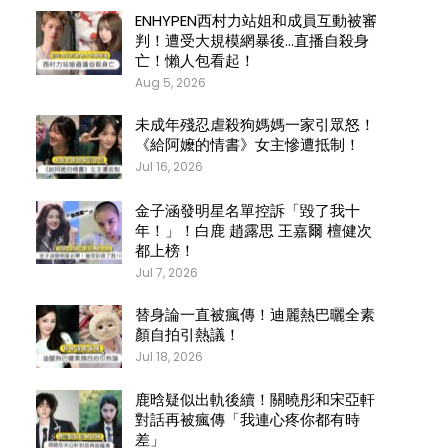
ENHYPEN西村力站姐和成員互動被審
判！遭受大規模網暴後…直播自殺身
亡！懶人包看起！
Aug 5, 2026
未成年殘忍虐殺狗媽媽一家引眾怒！
《給阿嬤的情書》女主慘遭抵制！
Jul 16, 2026
金子涵發明星名單控訴「毀了我十
年！」！白鹿 趙露思 王嘉爾 檀健次
都上榜！
Jul 7, 2026
替身論一直被瘋傳！迪麗熱巴曬全素
顏自拍引熱議！
Jul 18, 2026
鹿晗疑似出軌後續！關曉彤和宋亞軒
對話再被瘋傳「我連心疼你都有時
差」