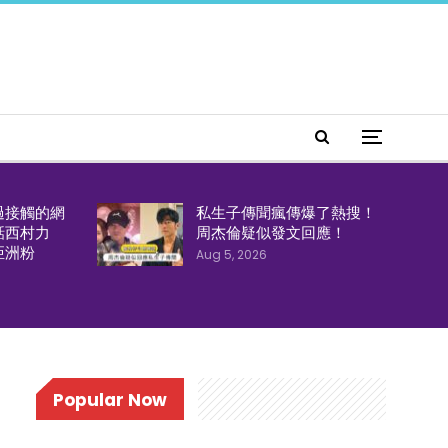
過接觸的網
私生子傳聞瘋傳爆了熱搜！
話西村力
周杰倫疑似發文回應！
亞洲粉
Aug 5, 2026
Popular Now