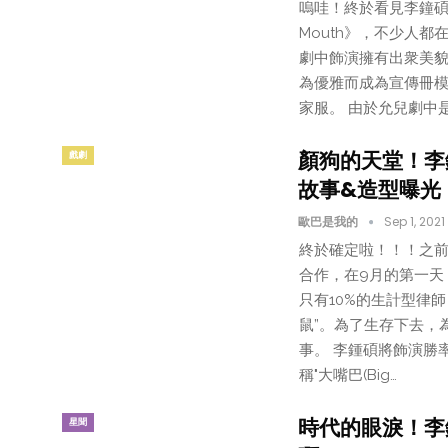
嗚哇！終於看見李鐘碩
Mouth》，不少人
劇中飾演擁有出衆美
為優雅而成為宣傳冊模
家服。 由於允兒劇中是
顏狗的天堂！李鐘
戲劇
故事&造型曝光
歐巴是我的
Sep 1, 2021
終於確定啦！！！之前小
合作，在9月的第一天，t
只有10%的生計型律
鼠”。為了生存下去，
事。 李鍾碩將飾演勝
稱"大嘴巴(Big…
時代的眼淚！李
星聞