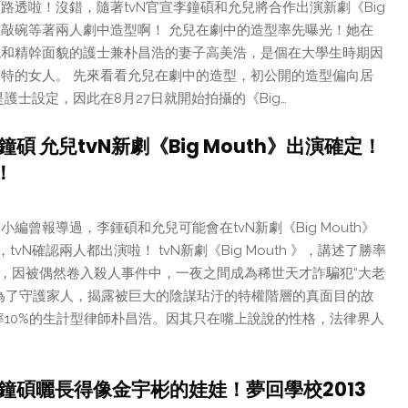
路透啦！沒錯，隨著tvN官宣李鐘碩和允兒將合作出演新劇《Big
都在敲碗等著兩人劇中造型啊！ 允兒在劇中的造型率先曝光！她在
貌和精幹面貌的護士兼朴昌浩的妻子高美浩，是個在大學生時期因
特的女人。 先來看看允兒在劇中的造型，初公開的造型偏向居
護士設定，因此在8月27日就開始拍攝的《Big…
碩 允兒tvN新劇《Big Mouth》出演確定！
！
編曾報導過，李鍾碩和允兒可能會在tvN新劇《Big Mouth》
vN確認兩人都出演啦！ tvN新劇《Big Mouth 》，講述了勝率
師，因被偶然卷入殺人事件中，一夜之間成為稀世天才詐騙犯“大老
為了守護家人，揭露被巨大的陰謀玷汙的特權階層的真面目的故
率10%的生計型律師朴昌浩。因其只在嘴上說說的性格，法律界人
鐘碩曬長得像金宇彬的娃娃！夢回學校2013