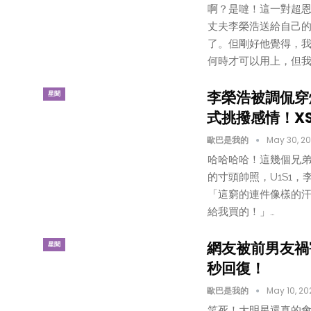
啊？是噠！這一對超恩
丈夫李榮浩送給自己的
了。但剛好他覺得，
何時才可以用上，但我好開
李榮浩被調侃穿
星聞
式挑撥感情！X
歐巴是我的
May 30, 20
哈哈哈哈！這幾個兄弟
的寸頭帥照，U1S1
「這窮的連件像樣的
給我買的！」…
網友被前男友禍
星聞
秒回復！
歐巴是我的
May 10, 20
笑死！大明星還真的