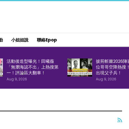
動
小姐姐說
聯絡epop
活動後造型曝光！田曦薇
披荊斬棘2026陣
「無瀏海認不出」上熱搜第
位哥哥空降熱搜
一！評論區大翻車！
出現父子兵！
Aug 9, 2026
Aug 9, 2026