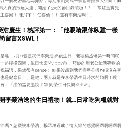
將以一個秘密基地為據點，每期策劃完成一個霸屏熱搜大企劃！而
群男人真的抵達大連，開始了5天的節目錄製啦！！！ 常駐嘉賓先
王嘉爾！ 陳飛宇！ 任嘉倫！！ 還有李榮浩啊！…
榮浩慶生！熱評第一：「他眼睛跟你臥蠶一樣
筍留言XSWL！
是噠，7月11號是我們李榮浩36歲生日，老婆楊丞琳第一時間就
起縱橫四海，生日快樂My boy🎂 ​​​」巧妙的用老公最新專輯的
祝福語，果然很有sense！ 結果沒想到我們壽星公撒狗糧沒在客
天也是紀念日！」是噠，兩人就是在李榮浩生日時求的婚啊！噗！
：「甜的需要墨鏡了😎 阿榮生日快樂🎉🎉🎉」…
開李榮浩送的生日禮物！就…日常吃狗糧就對
童節嗎？怎麼被李榮浩、楊丞琳過成了情人節的感覺啊啊啊啊啊啊