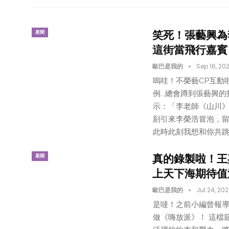
笑死！張藝興為
星聞
這街當飛行嘉賓
歐巴是我的
Sep 16, 202
嗚哇！不榮藝CP互動
例...總會蹲到張藝興
示：「李老師《山川》
刻引來李榮浩冒泡，
此時此刻我想和你共跳
真的錄製啦！王
星聞
上天下海期待值
歐巴是我的
Jul 24, 202
是噠！之前小編曾報導
做《嗨放派》！ 這檔