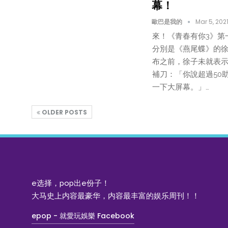
幕！
歐巴是我的
Mar 5, 202
來！《青春有你3》第
分別是《燕尾蝶》的徐
布之前，徐子未就表示
補刀：「你說超過50
一下大屏幕。」…
OLDER POSTS
e选择，pop出e份子！
大马史上内容最豪华，内容最丰富的娱乐周刊！！
epop - 就愛玩娛樂 Facebook