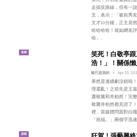
走搞笑路線，但有一說
文，表示：「被前男友
文才10分鐘，正主居
哈哈哈哈！就如網友
哈」…
笑死！白敬亭跟
星聞
浩！」！關係懶
歐巴是我的
Apr 20, 202
果然是連續劇沒錯啦！
理還亂！之前先是王
蕭敬騰和井柏然！完
敬騰井柏然都見證了！
裡，當媒體問面對白嘎
「祝福。」兩個字迅速回
狂賀！張藝興終
星聞