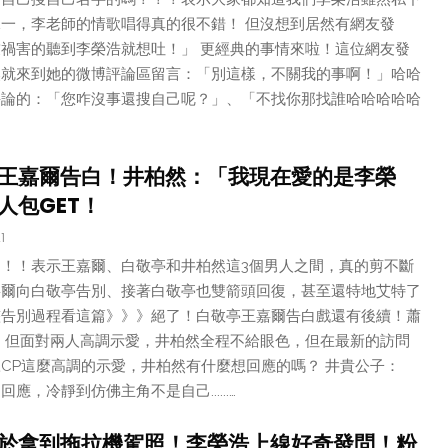
一，李老師的情歌唱得真的很不錯！ 但沒想到居然有網友發
禍害的聽到李榮浩就想吐！」 更經典的事情來啦！這位網友發
然就來到她的微博評論區留言：「別這樣，不關我的事啊！」哈哈
評論的：「您咋沒事還搜自己呢？」、「不找你那找誰哈哈哈哈哈
王嘉爾告白！井柏然：「我現在愛的是李榮
人包GET！
1
！！表示王嘉爾、白敬亭和井柏然這3個男人之間，真的剪不斷
嘉爾向白敬亭告別、接著白敬亭也雙箭頭回復，甚至還特地艾特了
整告別過程看這篇》》》絕了！白敬亭王嘉爾告白戲還有後續！蕭
 但面對兩人高調示愛，井柏然全程不給眼色，但在最新的訪問
CP這麼高調的示愛，井柏然有什麼想回應的嗎？ 井貴公子：
應，冷靜到仿佛主角不是自己......…
於拿到拖拉機駕照！李榮浩上線好奇發問！粉