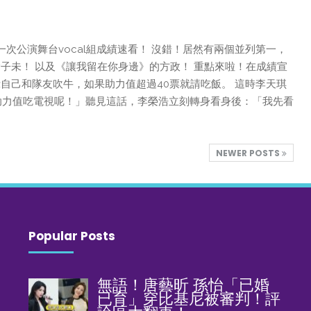
1
一次公演舞台vocal組成績速看！ 沒錯！居然有兩個並列第一，
子未！ 以及《讓我留在你身邊》的方政！ 重點來啦！在成績宣
自己和隊友吹牛，如果助力值超過40票就請吃飯。 這時李天琪
助力值吃電視呢！」聽見這話，李榮浩立刻轉身看身後：「我先看
NEWER POSTS
Popular Posts
無語！唐藝昕 孫怡「已婚
已育」穿比基尼被審判！評