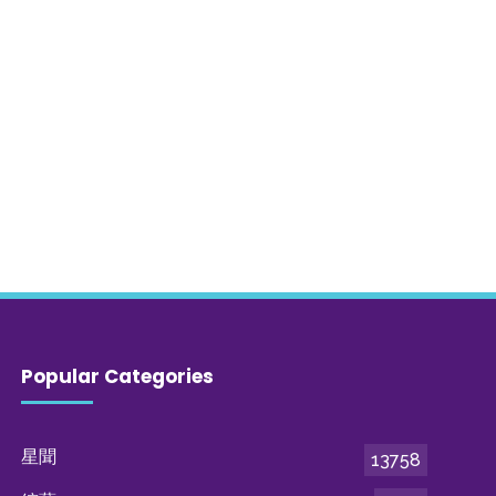
Popular Categories
星聞
13758