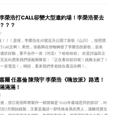
李榮浩打CALL卻變大型邀約場！李榮浩要去
？？？
1
啦！！！是噠，李榮浩在16號這天公開了新歌《山川》，按照慣
的打call文啊！ 果然，張藝興在傍晚轉發了李榮浩的新歌，並表
過於好聽，要不合作一首《河流》？哈哈哈哈」 於是評論區立
留言反向讚美我們張藝興隊長：「正在看你節目呢！跳舞太絕了！
一首電流！」嗚哇，看來我們李老師在看這街啊！…
嘉爾 任嘉倫 陳飛宇 李榮浩《嗨放派》路透！
滿滿滿！
1
過，浙江衛視即將製作一檔號稱是”2021年最瑞思拜的節目“，叫
節目7月開始錄製，主要是邀請一群性格各異的男人，逃離現實生