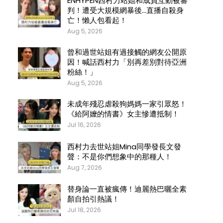
ENHYPEN西村力站姐和成員互動被審
判！遭受大規模網暴後…直播自殺身
亡！懶人包看起！
Aug 5, 2026
曾和過世站姐有過接觸的網友公開原
因！喊話西村力「別再差別對待亞洲
粉絲！」
Aug 5, 2026
未成年殘忍虐殺狗媽媽一家引眾怒！
《給阿嬤的情書》女主慘遭抵制！
Jul 16, 2026
西村力去世站姐Mina同學發長文發
聲：不是你們想象中的那種人！
Aug 7, 2026
替身論一直被瘋傳！迪麗熱巴曬全素
顏自拍引熱議！
Jul 18, 2026