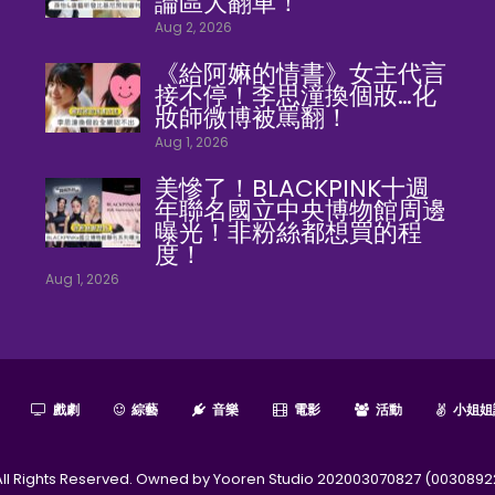
論區大翻車！
Aug 2, 2026
《給阿嫲的情書》女主代言
接不停！李思潼換個妝…化
妝師微博被罵翻！
Aug 1, 2026
美慘了！BLACKPINK十週
年聯名國立中央博物館周邊
曝光！非粉絲都想買的程
度！
Aug 1, 2026
戲劇
綜藝
音樂
電影
活動
小姐姐
l Rights Reserved. Owned by Yooren Studio 202003070827 (0030892