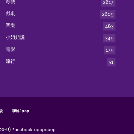
綜藝
2817
戲劇
2609
音樂
483
小姐姐說
349
電影
179
流行
51
說
聯絡epop
20-U).
Facebook:
epopepop