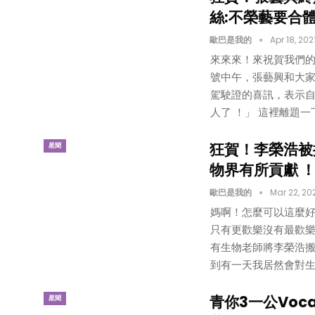
絲:不榮藝要合
歐巴是我的
Apr 18, 202
來來來！來祝賀我們的張
號中午，張藝興和大
駕駛證的喜訊，表示
人了 ！」 這裡離題
狂賀！李榮浩被
星聞
物界有所貢獻 ​
歐巴是我的
Mar 22, 20
媽啊！怎麼可以這麼
只有更歡樂沒有最歡樂
有生物老師將李榮浩
到有一天我居然會對生
青你3一公Voc
星聞