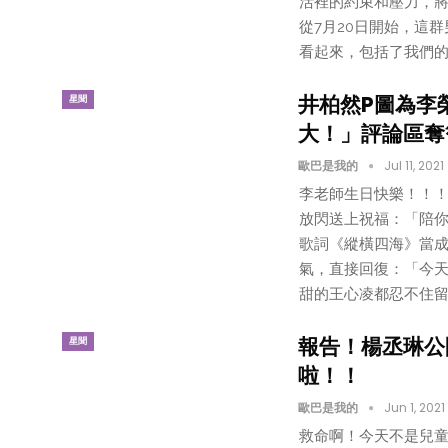
活裡的約束和壓力，
從7月20日開始，這
看起來，包括了我們的
井柏然P圖為李
星聞
大！」評論區奪
歐巴是我的
Jul 11, 2021
李老師生日快樂！！！
放閃送上祝福：「陪你一
歌詞《縱橫四海》當成
氣，直接回復：「今
甜的王心凌都忍不住留言
報告！楊丞琳公
星聞
啦！！
歐巴是我的
Jun 1, 2021
救命啊！今天不是兒