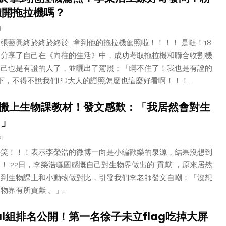
體開拖拉機嗎？
1
藝興終於終於終於...拿到他的拖拉機駕照啦！！！！ 是噠！18
家分享了自己在《向往的生活》中，成功考取拖拉機和聯合收割機
自己也是有證的人了，並曬出了駕照：「瞞不住了！我也是有證的
一下，不得不說我們PD大人的證照怎麼也這麼好看啊！！！…
搬上生物課教材！發文感歎：「我居然會對生
！」
21
好笑！！！表示李榮浩的微博一向是小編歡樂的泉源，結果沒想到
！ 22日，李榮浩曬圖感慨自己對生物界做出的“貢獻”，原來居然
搬到生物課上和小動物做對比，引發我們李老師發文自嘲：「沒想
物界有所貢獻 。」…
al組排名公開！第一名徐子未立flag吃掉大屏