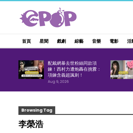
首頁
星聞
戲劇
綜藝
音樂
電影
活
配戴網暴去世粉絲同款項
鍊！西村力遭炮轟在挑釁：
項鍊含義超諷刺！
Aug 9, 2026
Browsing Tag
李榮浩