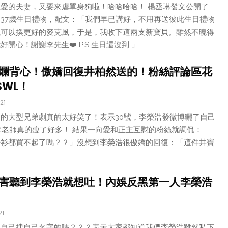
愛的夫妻，又要來虐單身狗啦！哈哈哈哈！ 楊丞琳發文公開了
37歲生日禮物，配文：「我們早已講好，不用再送彼此生日禮物
我可以換更好的麥克風，于是，我收下這兩支新寶貝。雖然不曉得
心！謝謝李先生❤️ P.S 生日還沒到 ​」…
爛背心！傲嬌回復井柏然送的！粉絲評論區花
SWL！
21
的大型兄弟劇真的太好笑了！表示30號，李榮浩發微博曬了自己
，李老師真的瘦了好多！ 結果一向愛和正主互懟的粉絲就調侃：
汗衫都買不起了嗎？？」沒想到李榮浩很傲嬌的回復：「這件井寶
害聽到李榮浩就想吐！內娛反黑第一人李榮浩
21
會自己搜自己名字的嗎？？？表示大家都知道我們李榮浩雖然私下