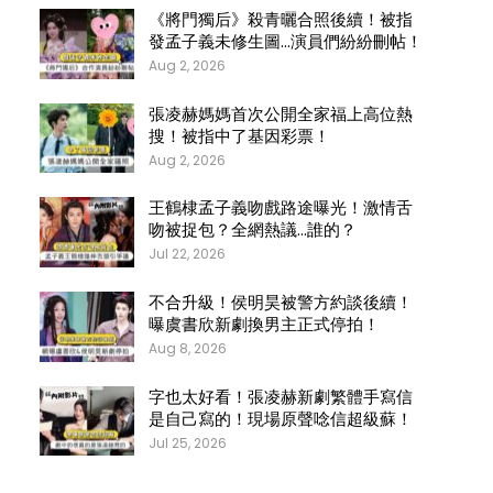
《將門獨后》殺青曬合照後續！被指
發孟子義未修生圖…演員們紛紛刪帖！
Aug 2, 2026
張凌赫媽媽首次公開全家福上高位熱
搜！被指中了基因彩票！
Aug 2, 2026
王鶴棣孟子義吻戲路途曝光！激情舌
吻被捉包？全網熱議…誰的？
Jul 22, 2026
不合升級！侯明昊被警方約談後續！
曝虞書欣新劇換男主正式停拍！
Aug 8, 2026
字也太好看！張凌赫新劇繁體手寫信
是自己寫的！現場原聲唸信超級蘇！
Jul 25, 2026