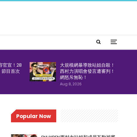
容官宣！28
大規模網暴導致站姐自殺！
！節目首次
西村力演唱會發言遭審判！
網怒斥無恥！
Aug 8, 2026
Popular Now