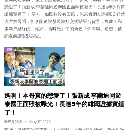
戀愛了！張新成 李蘭迪同遊泰國正面照被曝光！長達5年的緋聞
證據實錘了！ 雙方一如既往沒有回應，先來看網友評價👇🏻 雖然
沒官方聲明，但李蘭迪被發現將社交網站平台背景，換成了和
張新成結緣的「你好，舊時光」中的角色「余周周」造型，被
網友解讀默默認愛。…
星聞
媽啊！本哥真的戀愛了！張新成 李蘭迪同遊
泰國正面照被曝光！長達5年的緋聞證據實錘
了！
歐巴是我的
May 17, 2023