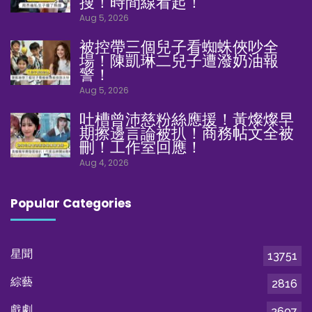
搜！時間線看起！
Aug 5, 2026
被控帶三個兒子看蜘蛛俠吵全
場！陳凱琳二兒子遭潑奶油報
警！
Aug 5, 2026
吐槽曾沛慈粉絲應援！黃燦燦早
期擦邊言論被扒！商務帖文全被
刪！工作室回應！
Aug 4, 2026
Popular Categories
星聞
13751
綜藝
2816
戲劇
2607