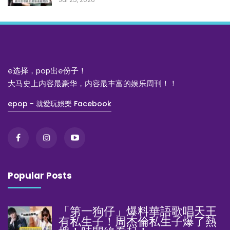
e选择，pop出e份子！
大马史上内容最豪华，内容最丰富的娱乐周刊！！
epop - 就愛玩娛樂 Facebook
Popular Posts
「第一狗仔」爆料華語歌唱天王
有私生子！周杰倫私生子爆了熱