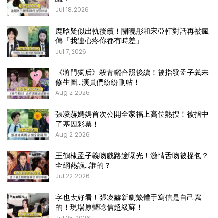
Jul 18, 2026
鹿晗疑似出軌後續！關曉彤和宋亞軒對話再被瘋
傳「我連心疼你都有時差」
Jul 7, 2026
《將門獨后》殺青曬合照後續！被指發孟子義未
修生圖…演員們紛紛刪帖！
Aug 2, 2026
張凌赫媽媽首次公開全家福上高位熱搜！被指中
了基因彩票！
Aug 2, 2026
王鶴棣孟子義吻戲路途曝光！激情舌吻被捉包？
全網熱議…誰的？
Jul 22, 2026
字也太好看！張凌赫新劇繁體手寫信是自己寫
的！現場原聲唸信超級蘇！
Jul 25, 2026