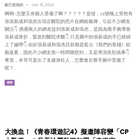
歐巴是我的
Jan 15, 2023
啊咧~怎麼又有藝人受傷了啊？？？？？是噠，14號晚上突然有
張張新成和張杰出現在醫院的照片在網絡瘋傳，引起不少網友
關注👇 偶遇兩人的網友提到張新成和張杰，是因為掰手腕導致
張新成骨折，緊急到醫院求醫👇 只見圖中的張新成的手已經綁
上了繃帶👇 由於張新成和張杰目前都是藍台《我們的客棧》綜
藝嘉賓，因此不少網友第一時間聯想到，又是導演吳彤搞事👇
畢竟，本哥可是出了名健身狂人，怎麼會在掰手腕中受傷了
呢？…
星聞
大換血！《青春環遊記4》擬邀陣容變「CP