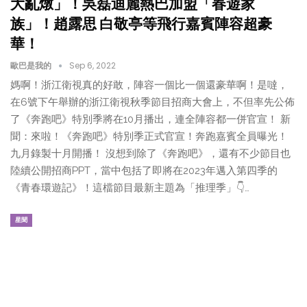
大亂燉」！吳磊迪麗熱巴加盟「春遊家
族」！趙露思 白敬亭等飛行嘉賓陣容超豪
華！
歐巴是我的
Sep 6, 2022
媽啊！浙江衛視真的好敢，陣容一個比一個還豪華啊！是噠，
在6號下午舉辦的浙江衛視秋季節目招商大會上，不但率先公佈
了《奔跑吧》特別季將在10月播出，連全陣容都一併官宣！ 新
聞：來啦！《奔跑吧》特別季正式官宣！奔跑嘉賓全員曝光！
九月錄製十月開播！ 沒想到除了《奔跑吧》，還有不少節目也
陸續公開招商PPT，當中包括了即將在2023年邁入第四季的
《青春環遊記》！這檔節目最新主題為「推理季」👇…
星聞