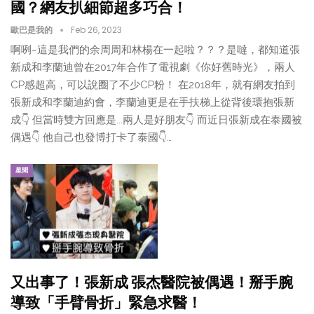
國？網友扒細節超多巧合！
歐巴是我的
Feb 26, 2023
啊咧~這是我們的余周周和林楊在一起啦？？？是噠，都知道張
新成和李蘭迪曾在2017年合作了電視劇《你好舊時光》，兩人
CP感超高，可以說圈了不少CP粉！ 在2018年，就有網友拍到
張新成和李蘭迪約會，李蘭迪更是在手扶梯上從背後環抱張新
成👇 但當時雙方回應是...兩人是好朋友👇 而近日張新成在泰國被
偶遇👇 他自己也發博打卡了泰國👇…
星聞
又出事了！張新成 張杰醫院被偶遇！掰手腕
導致「手臂骨折」緊急求醫！