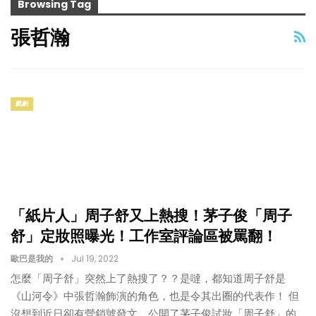
Browsing Tag
張哲瀚
戲劇
「紙片人」周子舒又上熱搜！茅子俊「周子
舒」定妝照曝光！工作室評論區被罵翻！
歐巴是我的
Jul 19, 2022
怎麼「周子舒」突然上了熱搜了？？是噠，都知道周子舒是
《山河令》中張哲瀚飾演的角色，也是令其出圈的代表作！ 但
沒想到近日卻有營銷號發文，公開了茅子俊試妝「周子舒」的