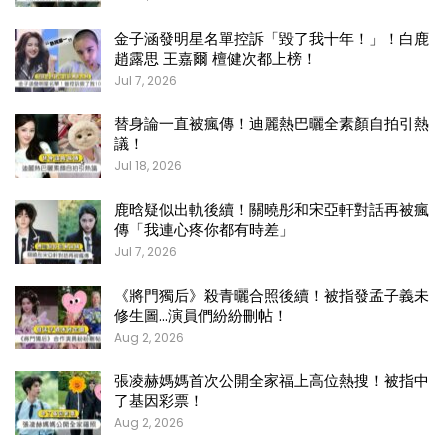
金子涵發明星名單控訴「毀了我十年！」！白鹿
趙露思 王嘉爾 檀健次都上榜！
Jul 7, 2026
替身論一直被瘋傳！迪麗熱巴曬全素顏自拍引熱
議！
Jul 18, 2026
鹿晗疑似出軌後續！關曉彤和宋亞軒對話再被瘋
傳「我連心疼你都有時差」
Jul 7, 2026
《將門獨后》殺青曬合照後續！被指發孟子義未
修生圖…演員們紛紛刪帖！
Aug 2, 2026
張凌赫媽媽首次公開全家福上高位熱搜！被指中
了基因彩票！
Aug 2, 2026