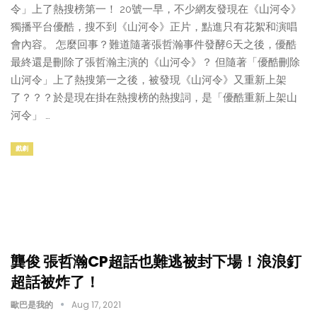
令」上了熱搜榜第一！ 20號一早，不少網友發現在《山河令》
獨播平台優酷，搜不到《山河令》正片，點進只有花絮和演唱
會內容。 怎麼回事？難道隨著張哲瀚事件發酵6天之後，優酷
最終還是刪除了張哲瀚主演的《山河令》？ 但隨著「優酷刪除
山河令」上了熱搜第一之後，被發現《山河令》又重新上架
了？？？於是現在掛在熱搜榜的熱搜詞，是「優酷重新上架山
河令」 …
戲劇
龔俊 張哲瀚CP超話也難逃被封下場！浪浪釘
超話被炸了！
歐巴是我的
Aug 17, 2021