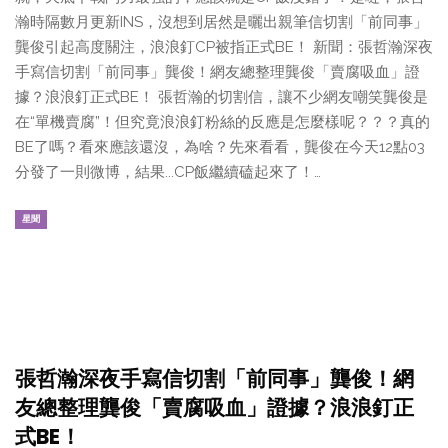
瀚時隔數月更新INS，沒想到居然是曬出親筆信切割「前同事」
龔俊引起高度關注，浪浪釘CP被指正式BE！ 新聞：張哲瀚深夜
手寫信切割「前同事」龔俊！網友總整理龔俊「賣腐吸血」證
據？浪浪釘正式BE！ 張哲瀚的切割信，讓不少網友嘲笑龔俊是
在“單機賣腐”！但究竟浪浪釘粉絲的反應是怎麼樣呢？？？真的
BE了嗎？看來應該還沒，為啥？先來看看，龔俊在今天12點03
分發了一則微博，結果...CP飯繼續磕起來了！…
星聞
張哲瀚深夜手寫信切割「前同事」龔俊！網
友總整理龔俊「賣腐吸血」證據？浪浪釘正
式BE！