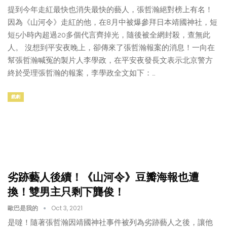
提到今年走紅最快也消失最快的藝人，張哲瀚絕對榜上有名！
因為《山河令》走紅的他，在8月中被爆參拜日本靖國神社，短
短5小時內超過20多個代言齊掉光，隨後被全網封殺，查無此
人。 沒想到平安夜晚上，卻傳來了張哲瀚報案的消息！一向在
幫張哲瀚喊冤的製片人李學政，在平安夜發長文表示北京警方
終於受理張哲瀚的報案，李學政全文如下：…
戲劇
劣跡藝人後續！《山河令》豆瓣海報也遭
換！雙男主只剩下龔俊！
歐巴是我的
Oct 3, 2021
是噠！隨著張哲瀚因靖國神社事件被列為劣跡藝人之後，讓他