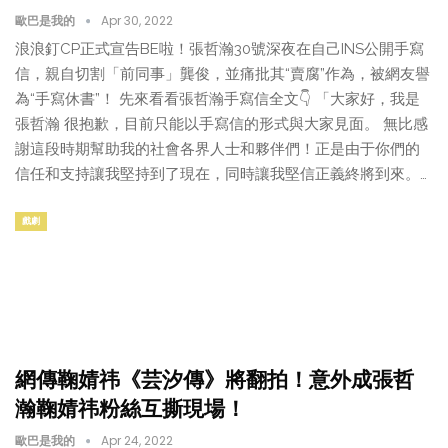
歐巴是我的
Apr 30, 2022
浪浪釘CP正式宣告BE啦！張哲瀚30號深夜在自己INS公開手寫
信，親自切割「前同事」龔俊，並痛批其“賣腐”作為，被網友譽
為“手寫休書”！ 先來看看張哲瀚手寫信全文👇 「大家好，我是
張哲瀚 很抱歉，目前只能以手寫信的形式與大家見面。 無比感
謝這段時期幫助我的社會各界人士和夥伴們！正是由于你們的
信任和支持讓我堅持到了現在，同時讓我堅信正義終將到來。…
戲劇
網傳鞠婧祎《芸汐傳》將翻拍！意外成張哲
瀚鞠婧祎粉絲互撕現場！
歐巴是我的
Apr 24, 2022