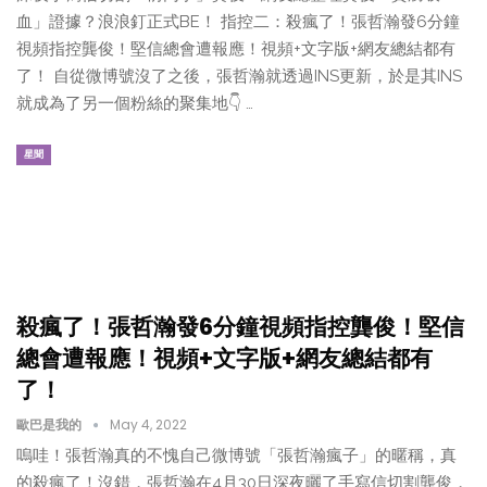
血」證據？浪浪釘正式BE！ 指控二：殺瘋了！張哲瀚發6分鐘
視頻指控龔俊！堅信總會遭報應！視頻+文字版+網友總結都有
了！ 自從微博號沒了之後，張哲瀚就透過INS更新，於是其INS
就成為了另一個粉絲的聚集地👇 …
星聞
殺瘋了！張哲瀚發6分鐘視頻指控龔俊！堅信
總會遭報應！視頻+文字版+網友總結都有
了！
歐巴是我的
May 4, 2022
嗚哇！張哲瀚真的不愧自己微博號「張哲瀚瘋子」的暱稱，真
的殺瘋了！沒錯，張哲瀚在4月30日深夜曬了手寫信切割龔俊，