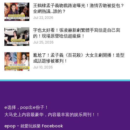
王鶴棣孟子義吻戲路途曝光！激情舌吻被捉包？
全網熱議…誰的？
Jul 22, 2026
字也太好看！張凌赫新劇繁體手寫信是自己寫
的！現場原聲唸信超級蘇！
Jul 25, 2026
尷尬了！孟子義《百花殺》大女主劇開播！造型
成話題慘被審判！
Jul 10, 2026
e选择，pop出e份子！
大马史上内容最豪华，内容最丰富的娱乐周刊！！
epop - 就愛玩娛樂 Facebook