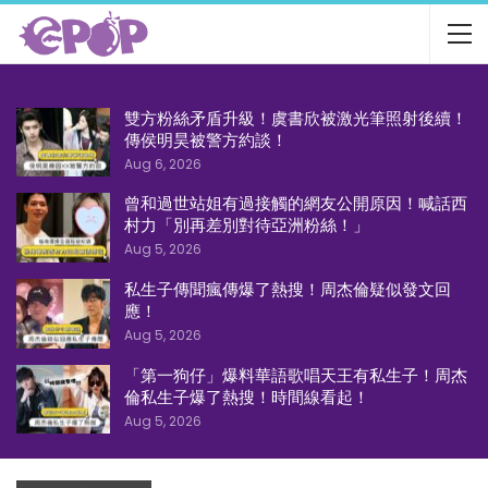
雙方粉絲矛盾升級！虞書欣被激光筆照射後續！
傳侯明昊被警方約談！
Aug 6, 2026
曾和過世站姐有過接觸的網友公開原因！喊話西
村力「別再差別對待亞洲粉絲！」
Aug 5, 2026
私生子傳聞瘋傳爆了熱搜！周杰倫疑似發文回
應！
Aug 5, 2026
「第一狗仔」爆料華語歌唱天王有私生子！周杰
倫私生子爆了熱搜！時間線看起！
Aug 5, 2026