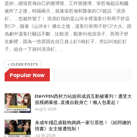
是的，續張哲瀚自己的微博號、工作號微博、張哲瀚超話相繼
被炸了之後，時隔兩天，就連張哲瀚和龔俊的CP超話「浪浪
釘」，也被炸號了！ 浪浪釘指的是山河令裡溫客行和周子舒這
對CP，隨著《山河令》播出之後，溫客行和周子舒CP大火。因
為劇中溫客行騷話不斷，比較浪，觀衆叫他浪浪子。而周子舒
在劇裡，因為一些原因在自己身上釘6根釘子。所以叫他釘釘
子。組合一下就叫浪浪釘。…
OLDER POSTS
Popular Now
ENHYPEN西村力站姐和成員互動被審判！遭受大
規模網暴後…直播自殺身亡！懶人包看起！
Aug 5, 2026
未成年殘忍虐殺狗媽媽一家引眾怒！《給阿嬤的
情書》女主慘遭抵制！
Jul 16, 2026