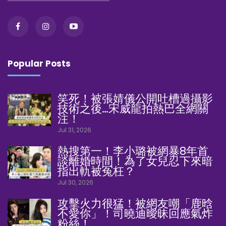
Popular Posts
笑死！被張婧儀公開吐槽過攝影
技術之後…宋威龍拍熱巴全網關
注！
Jul 31, 2026
熱搜第一！李小璐被網暴8年首
談離婚時間！為了女兒忍下來暗
指出軌被冤枉？
Jul 30, 2026
攻擊火力很猛！被網友嘲「鹿晗
不愛你」！司曉迪曖昧回應氣炸
粉絲！