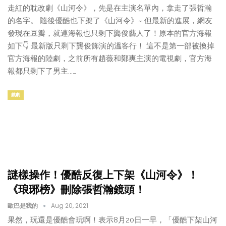
走紅的耽改劇《山河令》，先是在主演名單內，拿走了張哲瀚
的名字。 隨後優酷也下架了《山河令》~ 但最新的進展，網友
發現在豆瓣，就連海報也只剩下龔俊藝人了！原本的官方海報
如下👇 最新版只剩下龔俊飾演的溫客行！ 這不是第一部被換掉
官方海報的陸劇，之前所有趙薇和鄭爽主演的電視劇，官方海
報都只剩下了男主...…
戲劇
謎樣操作！優酷反復上下架《山河令》！
《琅琊榜》刪除張哲瀚鏡頭！
歐巴是我的
Aug 20, 2021
果然，玩還是優酷會玩啊！表示8月20日一早，「優酷下架山河