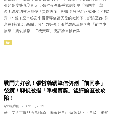
引起高度熱議👇 新聞：張哲瀚深夜手寫信切割「前同事」龔
俊！網友總整理龔俊「賣腐吸血」證據？浪浪釘正式BE！ 但究
竟CPF醒了麼？答案來看看龔俊當天發的微博下，評論區都...滿
滿在叫爸比... 新聞：戰鬥力好強！張哲瀚親筆信切割「前同事」
後續！龔俊被指「單機賣腐」後評論區被攻陷！…
戲劇
戰鬥力好強！張哲瀚親筆信切割「前同事」
後續！龔俊被指「單機賣腐」後評論區被攻
陷！
歐巴是我的
Apr 30, 2022
就，天底下戰鬥力最強的，應該就是CP飯沒錯了！是噠，張哲