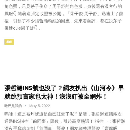
角色照，只見茅子俊穿了周子舒的角色服，身後還有溫客行的
戲服👇 隨著這張定妝照被公開，「茅子俊 周子舒」迅速上了熱
搜，引起了不少張哲瀚粉絲的回應，先來看熱評，都在說茅子
俊硬cue周子舒👇 …
戲劇
張哲瀚INS號也沒了？網友扒出《山河令》早
就跳預言家也太神！浪浪釘被全網炸！
歐巴是我的
May 5, 2022
嗚哇！這是被炸號還是自己註銷了呢？是噠，張哲瀚連續兩次
通過INS指控「前同事」龔俊，引起高度熱議！ 指控一：張哲瀚
深夜手寫信切割「前同事」龔俊！網友總整理龔俊「賣腐吸