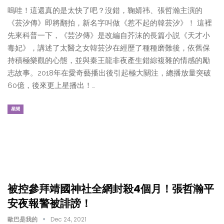
嗚哇！這還真的是太快了吧？沒錯，鞠婧祎、張哲瀚主演的
《芸汐傳》即將翻拍，新名字叫做《惹不起的韓芸汐》！ 這裡
先來科普一下，《芸汐傳》是改編自芥沫的長篇小説《天才小
毒妃》，講述了太醫之女韓芸汐在經歷了種種磨難後，依舊保
持積極樂觀的心態，並與秦王龍非夜產生錯綜複雜的情感的勵
志故事。2018年在愛奇藝播出後引起極大關注，總播放量突破
60億，後來更上星播出！…
星聞
被控參拜靖國神社全網封殺4個月！張哲瀚平
安夜報警被誹謗！
歐巴是我的
Dec 24, 2021