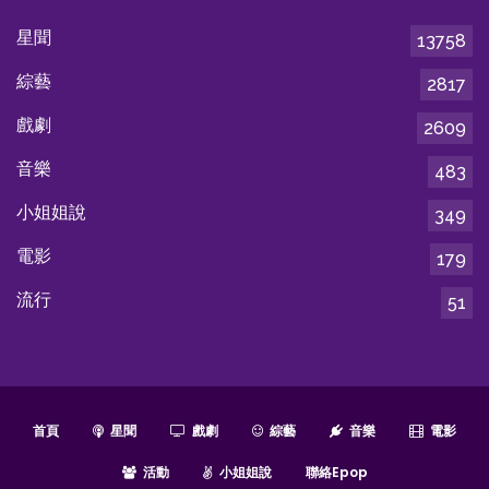
星聞
13758
綜藝
2817
戲劇
2609
音樂
483
小姐姐說
349
電影
179
流行
51
首頁
星聞
戲劇
綜藝
音樂
電影
活動
小姐姐說
聯絡epop