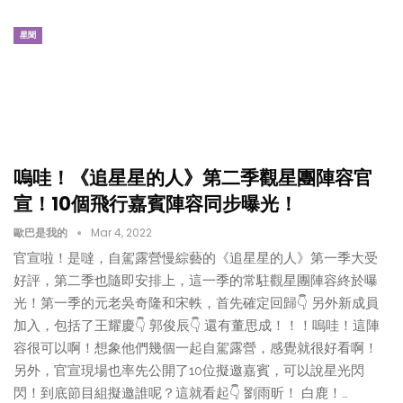
星聞
嗚哇！《追星星的人》第二季觀星團陣容官
宣！10個飛行嘉賓陣容同步曝光！
歐巴是我的
Mar 4, 2022
官宣啦！是噠，自駕露營慢綜藝的《追星星的人》第一季大受
好評，第二季也隨即安排上，這一季的常駐觀星團陣容終於曝
光！第一季的元老吳奇隆和宋軼，首先確定回歸👇 另外新成員
加入，包括了王耀慶👇 郭俊辰👇 還有董思成！！！嗚哇！這陣
容很可以啊！想象他們幾個一起自駕露營，感覺就很好看啊！
另外，官宣現場也率先公開了10位擬邀嘉賓，可以說星光閃
閃！到底節目組擬邀誰呢？這就看起👇 劉雨昕！ 白鹿！…