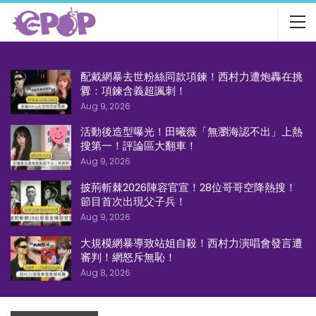
配戴網暴去世粉絲同款項鍊！西村力遭炮轟在挑
釁：項鍊含義超諷刺！
Aug 9, 2026
活動後造型曝光！田曦薇「無瀏海認不出」上熱
搜第一！評論區大翻車！
Aug 9, 2026
披荊斬棘2026陣容官宣！28位哥哥空降熱搜！
節目首次出現父子兵！
Aug 9, 2026
大規模網暴導致站姐自殺！西村力演唱會發言遭
審判！網怒斥無恥！
Aug 8, 2026