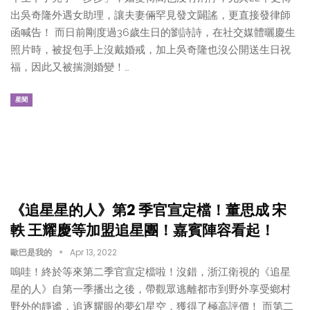
出吳奇隆外遇女助理，讓夫妻倆罕見發文闢謠，更直接發律師
函喊告！ 而日前剛度過36歲生日的劉詩詩，在社交媒體曬慶生
照片時，被捉包手上沒戴婚戒，加上吳奇隆也沒公開送生日祝
福，因此又被揣測婚變！…
星聞
《追星星的人》第2 季官宣定檔！董思成 宋
軼 王耀慶等加盟追星團！嘉賓陣容看起！
歐巴是我的
Apr 13, 2022
嗚哇！終於等來第二季官宣定檔啦！沒錯，浙江衛視的《追星
星的人》自第一季播出之後，帶觀眾逃離都市到野外享受鄉村
野外的靜谧，追逐耀眼的夢幻星空，獲得了極高評價！ 而第二