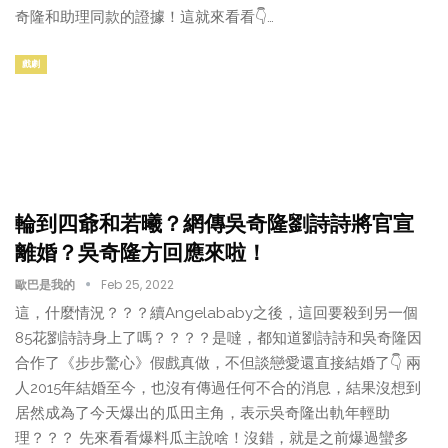
奇隆和助理同款的證據！這就來看看👇…
戲劇
輪到四爺和若曦？網傳吳奇隆劉詩詩將官宣
離婚？吳奇隆方回應來啦！
歐巴是我的
Feb 25, 2022
這，什麼情況？？？續Angelababy之後，這回要殺到另一個
85花劉詩詩身上了嗎？？？？是噠，都知道劉詩詩和吳奇隆因
合作了《步步驚心》假戲真做，不但談戀愛還直接結婚了👇 兩
人2015年結婚至今，也沒有傳過任何不合的消息，結果沒想到
居然成為了今天爆出的瓜田主角，表示吳奇隆出軌年輕助
理？？？ 先來看看爆料瓜主說啥！沒錯，就是之前爆過蠻多