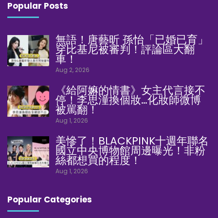
Popular Posts
無語！唐藝昕 孫怡「已婚已育」
穿比基尼被審判！評論區大翻
車！
Aug 2, 2026
《給阿嫲的情書》女主代言接不
停！李思潼換個妝…化妝師微博
被罵翻！
Aug 1, 2026
美慘了！BLACKPINK十週年聯名
國立中央博物館周邊曝光！非粉
絲都想買的程度！
Aug 1, 2026
Popular Categories