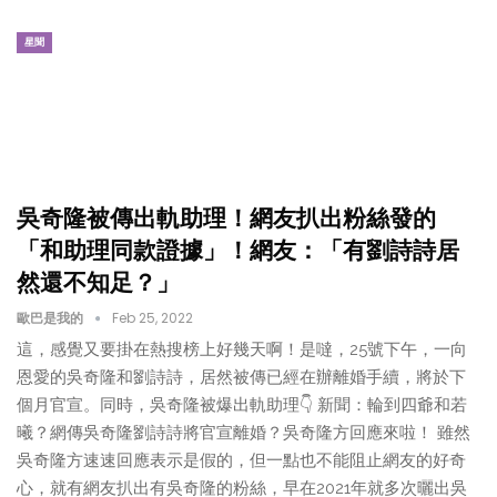
星聞
吳奇隆被傳出軌助理！網友扒出粉絲發的
「和助理同款證據」！網友：「有劉詩詩居
然還不知足？」
歐巴是我的
Feb 25, 2022
這，感覺又要掛在熱搜榜上好幾天啊！是噠，25號下午，一向
恩愛的吳奇隆和劉詩詩，居然被傳已經在辦離婚手續，將於下
個月官宣。同時，吳奇隆被爆出軌助理👇 新聞：輪到四爺和若
曦？網傳吳奇隆劉詩詩將官宣離婚？吳奇隆方回應來啦！ 雖然
吳奇隆方速速回應表示是假的，但一點也不能阻止網友的好奇
心，就有網友扒出有吳奇隆的粉絲，早在2021年就多次曬出吳