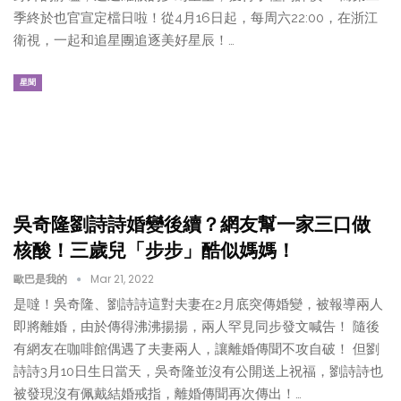
季終於也官宣定檔日啦！從4月16日起，每周六22:00，在浙江
衛視，一起和追星團追逐美好星辰！…
星聞
吳奇隆劉詩詩婚變後續？網友幫一家三口做
核酸！三歲兒「步步」酷似媽媽！
歐巴是我的
Mar 21, 2022
是噠！吳奇隆、劉詩詩這對夫妻在2月底突傳婚變，被報導兩人
即將離婚，由於傳得沸沸揚揚，兩人罕見同步發文喊告！ 隨後
有網友在咖啡館偶遇了夫妻兩人，讓離婚傳聞不攻自破！ 但劉
詩詩3月10日生日當天，吳奇隆並沒有公開送上祝福，劉詩詩也
被發現沒有佩戴結婚戒指，離婚傳聞再次傳出！…