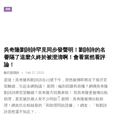
星聞
吳奇隆劉詩詩罕見同步發聲明！劉詩詩的名
譽隔了這麼久終於被澄清啊！會看當然看評
論！
歐巴是我的
Feb 27, 2022
是噠！吳奇隆和劉詩詩在25號下午，突然被傳即將在下個月官
宣離婚，引起全網熱議！ 新聞：輪到四爺和若曦？網傳吳奇隆
劉詩詩將官宣離婚？吳奇隆方回應來啦！ 而吳奇隆更被傳出軌
助理，甚至被扒兩人有不少同款👇 新聞：吳奇隆被傳出軌助
理！網友扒出粉絲發的「和助理同款證據」！網友：「有劉詩
詩居然還不知足？」…