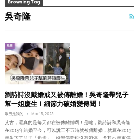
Browsing Tag
吳奇隆
星聞
劉詩詩沒戴婚戒又被傳離婚！吳奇隆帶兒子
幫一姐慶生！細節力破婚變傳聞！
歐巴是我的
Mar 15, 2023
艾古，還真的是每天都在被傳離婚啊！是噠，劉詩詩和吳奇隆
在2015年結婚至今，可以說三不五時就被傳離婚，就算在2019
年生下了兒子「步步」，婚變傳聞也沒有消停，尤其22年更傳