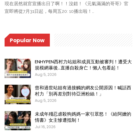
現在居然就官宣播出日了啊！！沒錯！《元氣滿滿的哥哥》官
宣即將從7月31日起，每周五20: 10播出啦！…
Popular Now
ENHYPEN西村力站姐和成員互動被審判！遭受大
規模網暴後…直播自殺身亡！懶人包看起！
Aug 5, 2026
曾和過世站姐有過接觸的網友公開原因！喊話西
村力「別再差別對待亞洲粉絲！」
Aug 5, 2026
未成年殘忍虐殺狗媽媽一家引眾怒！《給阿嬤的
情書》女主慘遭抵制！
Jul 16, 2026