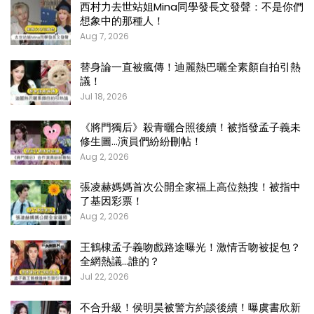
西村力去世站姐Mina同學發長文發聲：不是你們
想象中的那種人！
Aug 7, 2026
替身論一直被瘋傳！迪麗熱巴曬全素顏自拍引熱
議！
Jul 18, 2026
《將門獨后》殺青曬合照後續！被指發孟子義未
修生圖…演員們紛紛刪帖！
Aug 2, 2026
張凌赫媽媽首次公開全家福上高位熱搜！被指中
了基因彩票！
Aug 2, 2026
王鶴棣孟子義吻戲路途曝光！激情舌吻被捉包？
全網熱議…誰的？
Jul 22, 2026
不合升級！侯明昊被警方約談後續！曝虞書欣新