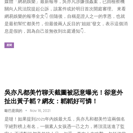
媒體「網易娛樂」最新報導，吳亦凡涉嫌強姦案，已由檢察機
關向人民法院提起公訴，該案件或於明日首次開庭審理。 來看
網易娛樂的報導全文👇 但隨後，自稱是證人之一的李恩，也就
是最初幫忙都美竹，但最後兩人反目的“姐姐”發文，表示這個消
息是假的，因為自己並無收到出庭通知👇…
星聞
吳亦凡都美竹聊天截圖被惡意曝光！卻意外
扯出黃子韜？網友：韜韜好可憐！
歐巴是我的
Nov 16, 2021
是噠！如果提到2021年內娛最大瓜，吳亦凡和都美竹這兩個名
字絕對榜上有名，一個素人女孩憑一己之力，將頂流送進了監