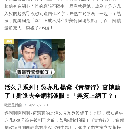
相信有在關心內娛的應該不陌生，畢竟就是她，成為了吳亦凡
入獄的起點👇 沒想到這兩個名字，居然在15號晚上一起上了熱
搜，關鍵詞是「秦牛正威不滿和都美竹同場觀影」，而且閱讀
量超驚人，突破了2.6億！…
戲劇
活久見系列！吳亦凡 楊紫《青簪行》官博動
了！點進去全網都傻眼：「吳簽上網了？」
歐巴是我的
Apr 5, 2023
媽啊啊啊啊啊~這還真的是活久見系列沒錯了！是噠，都知道吳
亦凡aka吳簽在被判刑之前，曾和楊紫拍攝了《青簪行》，這部
劇改編自側側輕寒的小說《簪中錄》，講述了由官宦之女黃梓