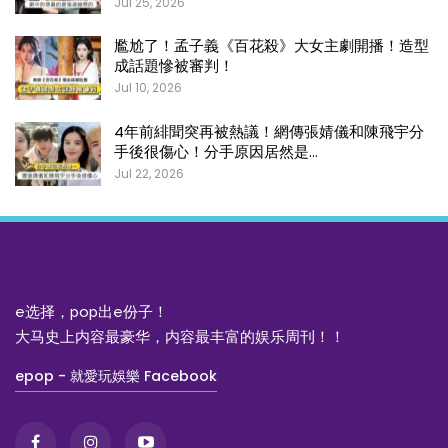
Jul 25, 2026
尷尬了！孟子義《百花殺》大女主劇開播！造型
成話題慘被審判！
Jul 10, 2026
4年前緋聞突再被熱議！網傳張婧儀和陳飛宇分
手後很傷心！分手原因居然是…
Jul 22, 2026
e选择，pop出e份子！
大马史上内容最豪华，内容最丰富的娱乐周刊！！
epop - 就愛玩娛樂 Facebook