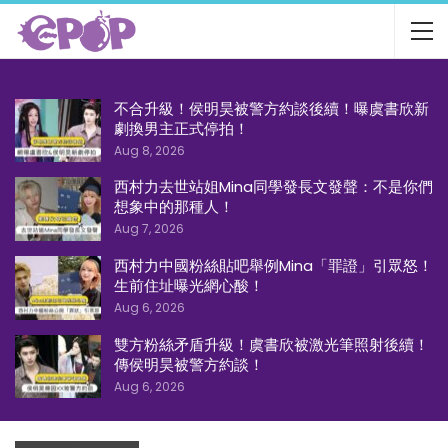
不合升級！侯明昊被警方約談後續！曝虞書欣新
劇換男主正式停拍！
Aug 8, 2026
西村力去世站姐Mina同學發長文發聲：不是你們
想象中的那種人！
Aug 7, 2026
西村力中國粉絲貼吧舉例Mina「罪證」引眾怒！
生前住址曝光網心酸！
Aug 6, 2026
雙方粉絲矛盾升級！虞書欣被激光筆照射後續！
傳侯明昊被警方約談！
Aug 6, 2026