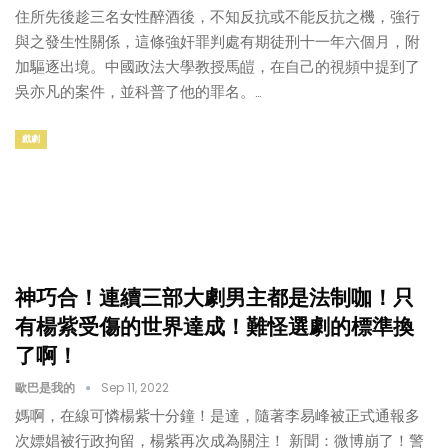
住所先後趁三名女性醉酒後，不知反抗或不能反抗之機，強行
與之發生性關係，這條強奸罪判處有期徒刑十一年六個月，附
加驅逐出境。中國政法大學教授馬皚，在自己的視頻中提到了
吳亦凡的案件，並科普了他的罪名。…
戲劇
神巧合！連續三部大劇男主都是法制咖！只
有楊紫受傷的世界達成！難怪選劇的標準換
了啊！
歐巴是我的
Sep 11, 2022
媽啊，在線可憐楊紫十分鐘！是達，隨著李易峰被正式通報多
次嫖娼被行政拘留，楊紫再次成為關注！ 新聞：微博崩了！警