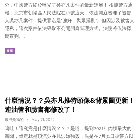
分，中國警方終於曝光了吳亦凡案件的最新進展！ 根據警方通
報，北京市朝陽區人民法院在10號這天，依法開庭審理了被告
人吳亦凡案件，提供罪名是“強奸、聚眾淫亂”。但因涉及被害人
隱私，這次案件依法采取不公開開庭審理方式。法院將依法擇
期宣判。…
星聞
什麼情況？？吳亦凡推特頭像&背景圖更新！
連油管和臉書都修改了！
歐巴是我的
May 21, 2022
嗚哇！這究竟是什麼情況？？？是噠，提到2021年內娛最大的
新聞，肯定就是頂流吳亦凡涉嫌強姦，先是在7月31日被警方以