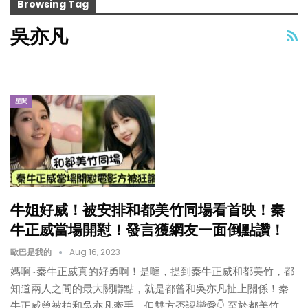
Browsing Tag
吳亦凡
星聞
牛姐好威！被安排和都美竹同場看首映！秦
牛正威當場開懟！發言獲網友一面倒點讚！
歐巴是我的
Aug 16, 2023
媽啊~秦牛正威真的好勇啊！是噠，提到秦牛正威和都美竹，都
知道兩人之間的最大關聯點，就是都曾和吳亦凡扯上關係！秦
牛正威曾被拍和吳亦凡牽手，但雙方否認戀愛👇 至於都美竹，