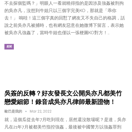
不去探個監嗎？」明眼人一看就曉得指的是因涉及強姦被刑拘
的吳亦凡，沒想到牛姐只以三個字完美KO，那就是「乖你
去！」 嗚哇！這三個字真的回懟了網友又不失自己的格調，話
說之前吳亦凡被捕時，也有網友惡意在她微博下留言，表示她
被吳亦凡強姦了，當時牛姐也僅以一張梗圖KO對方！…
星聞
吳簽的反轉？好友發長文公開吳亦凡都美竹
戀愛細節！錄音成吳亦凡律師最新證物！
歐巴是我的
Mar 22, 2022
就，這個瓜從去年7月吃到現在，居然還沒散場呢？是達，吳亦
凡在21年7月被都美竹指控強姦，最後被中國警方以強姦罪刑