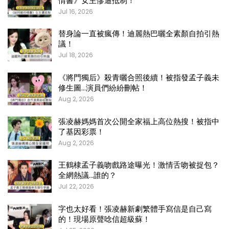
情書》女主慘遭抵制！
Jul 16, 2026
替身論一直被瘋傳！迪麗熱巴曬全素顏自拍引熱
議！
Jul 18, 2026
《將門獨后》殺青曬合照後續！被指發孟子義未
修生圖…演員們紛紛刪帖！
Aug 2, 2026
張凌赫媽媽首次公開全家福上高位熱搜！被指中
了基因彩票！
Aug 2, 2026
王鶴棣孟子義吻戲路途曝光！激情舌吻被捉包？
全網熱議…誰的？
Jul 22, 2026
字也太好看！張凌赫新劇繁體手寫信是自己寫
的！現場原聲唸信超級蘇！