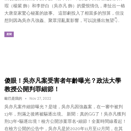
瑕（楊紫 飾）和李舒白（吳亦凡 飾）的愛恨情仇，牽扯出一樁
大唐皇家驚心秘案的故事。 這部劇投入了相當多的預算，但沒
想到因為吳亦凡強姦、聚眾淫亂案影響，可以說播出無望👇…
星聞
傻眼！吳亦凡案受害者年齡曝光？政法大學
教授公開判罪細節！
歐巴是我的
Nov 27, 2022
吳亦凡案件細節曝光？是噠，吳亦凡因強姦案，在一審中被判
13年，刑滿之後將被驅逐出境。 新聞：真的GG了！吳亦凡獲判
刑13年+驅逐出境！檢方公開涉案罪名+細節！全案時間線看起！
在檢方公開的公告中，吳亦凡是於2020年11月至12月間，在其