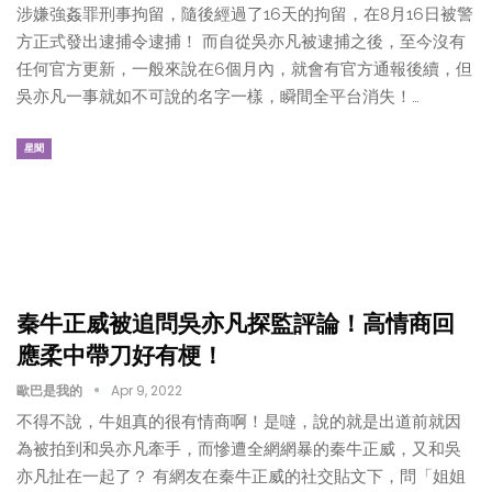
涉嫌強姦罪刑事拘留，隨後經過了16天的拘留，在8月16日被警
方正式發出逮捕令逮捕！ 而自從吳亦凡被逮捕之後，至今沒有
任何官方更新，一般來說在6個月內，就會有官方通報後續，但
吳亦凡一事就如不可說的名字一樣，瞬間全平台消失！…
星聞
秦牛正威被追問吳亦凡探監評論！高情商回
應柔中帶刀好有梗！
歐巴是我的
Apr 9, 2022
不得不說，牛姐真的很有情商啊！是噠，說的就是出道前就因
為被拍到和吳亦凡牽手，而慘遭全網網暴的秦牛正威，又和吳
亦凡扯在一起了？ 有網友在秦牛正威的社交貼文下，問「姐姐