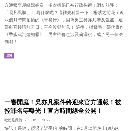
方通報李易峰嫖娼案！多次嫖娼已被行政拘留！網友熱評：
「易凡風順」！ 為什麼呢？這裡先科普一下，楊紫之前花了近
八個月時間拍攝的《青簪行》，因為男主吳亦凡涉及強姦，這
部劇直接暗無天日，至今沒聲無息！ 隨後，楊紫另一部代表作
《香蜜沉沉燼如霜》，男主鄧倫也涉及偷漏稅，成了另一個法
制咖！…
星聞
一審開庭！吳亦凡案件終迎來官方通報！被
控罪名等曝光！官方時間線全公開！
歐巴是我的
Jun 10, 2022
快訊！是噠，經過了近乎1年的時間，在6月10號晚上11點45