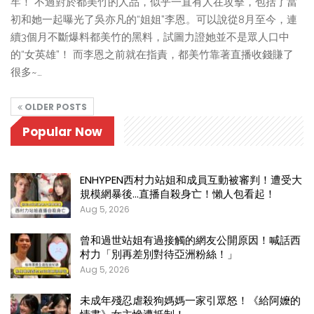
牢！ 不過對於都美竹的人品，似乎一直有人在攻擊，包括了當
初和她一起曝光了吳亦凡的“姐姐”李恩。可以說從8月至今，連
續3個月不斷爆料都美竹的黑料，試圖力證她並不是眾人口中
的“女英雄”！ 而李恩之前就在指責，都美竹靠著直播收錢賺了
很多~…
OLDER POSTS
Popular Now
ENHYPEN西村力站姐和成員互動被審判！遭受大
規模網暴後…直播自殺身亡！懶人包看起！
Aug 5, 2026
曾和過世站姐有過接觸的網友公開原因！喊話西
村力「別再差別對待亞洲粉絲！」
Aug 5, 2026
未成年殘忍虐殺狗媽媽一家引眾怒！《給阿嬤的