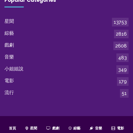
星聞
13753
綜藝
2816
戲劇
2608
音樂
483
小姐姐說
349
電影
179
流行
51
首頁
星聞
戲劇
綜藝
音樂
電影