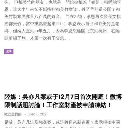
拘。 但都美竹的朋友，也就是一開始被都以「姐姐」稱呼的李
恩，這大半年來卻不斷指控都美竹撒謊，甚至早前還公開了都
美竹勒索吳亦凡八百萬的錄音。 而在21號，李恩再次發長文指
控都美竹，當中重點畫起來👇🏻 1）李恩表示自己和都美竹是老
鄉，但兩人直到21年五月，因為李恩想離開北京到杭州，在離
開前組了局，才第一次有了交集。…
星聞
陸媒：吳亦凡案或于12月7日首次開庭！微博
限制話題討論！工作室財產被申請凍結！
歐巴是我的
Dec 6, 2021
是噠！吳亦凡涉及強姦案，或許將迎來新進展？表示根據中國