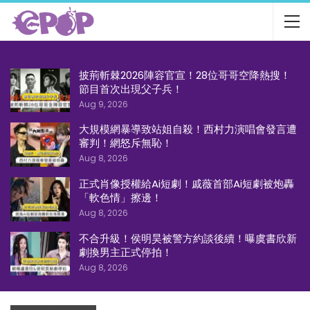
披荊斬棘2026陣容官宣！28位哥哥空降熱搜！
節目首次出現父子兵！
Aug 9, 2026
大規模網暴導致站姐自殺！西村力演唱會發言遭
審判！網怒斥無恥！
Aug 8, 2026
正式肖像授權給Ai短劇！戚薇首部Ai短劇被炮轟
「軟色情」擦邊！
Aug 8, 2026
不合升級！侯明昊被警方約談後續！曝虞書欣新
劇換男主正式停拍！
Aug 8, 2026