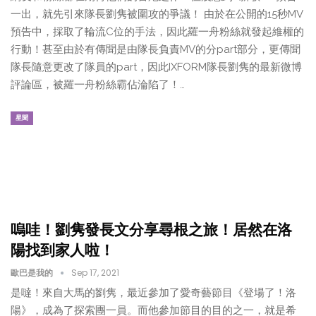
一出，就先引來隊長劉隽被圍攻的爭議！ 由於在公開的15秒MV
預告中，採取了輪流C位的手法，因此羅一舟粉絲就發起維權的
行動！甚至由於有傳聞是由隊長負責MV的分part部分，更傳聞
隊長隨意更改了隊員的part，因此IXFORM隊長劉隽的最新微博
評論區，被羅一舟粉絲霸佔淪陷了！…
星聞
嗚哇！劉隽發長文分享尋根之旅！居然在洛
陽找到家人啦！
歐巴是我的
Sep 17, 2021
是噠！來自大馬的劉隽，最近參加了愛奇藝節目《登場了！洛
陽》，成為了探索團一員。而他參加節目的目的之一，就是希