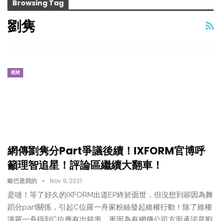
Browsing Tag
劉隽
星聞
網傳劉隽分Part爭議後續！IXFORM官博呼
籲理智追星！評論區繼續大翻車！
歐巴是我的
Nov 9, 2021
是噠！等了好久的IXFORM出道EP終於面世，但沒想到卻因為舞
蹈分part關係，引起C位羅一舟家粉絲發起維權行動！除了維權
讓羅一舟得到C位應有出鏡率，更因為有網傳公司方面承認是劉