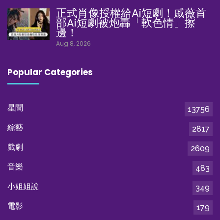
正式肖像授權給Ai短劇！戚薇首
部Ai短劇被炮轟「軟色情」擦
邊！
Aug 8, 2026
Popular Categories
星聞
13756
綜藝
2817
戲劇
2609
音樂
483
小姐姐說
349
電影
179