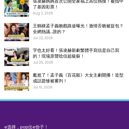
張凌赫媽媽首次公開全家福上高位熱搜！被指中
了基因彩票！
Aug 2, 2026
王鶴棣孟子義吻戲路途曝光！激情舌吻被捉包？
全網熱議…誰的？
Jul 22, 2026
字也太好看！張凌赫新劇繁體手寫信是自己寫
的！現場原聲唸信超級蘇！
Jul 25, 2026
尷尬了！孟子義《百花殺》大女主劇開播！造型
成話題慘被審判！
Jul 10, 2026
e选择，pop出e份子！