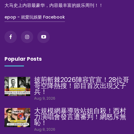
大马史上内容最豪华，内容最丰富的娱乐周刊！！
epop - 就愛玩娛樂 Facebook
Popular Posts
披荊斬棘2026陣容官宣！28位哥
哥空降熱搜！節目首次出現父子
兵！
Aug 9, 2026
大規模網暴導致站姐自殺！西村
力演唱會發言遭審判！網怒斥無
恥！
Aug 8, 2026