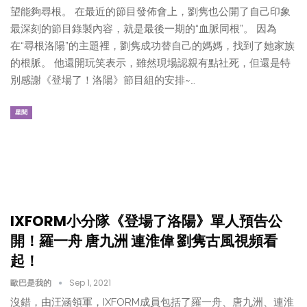
望能夠尋根。 在最近的節目發佈會上，劉隽也公開了自己印象
最深刻的節目錄製內容，就是最後一期的“血脈同根”。 因為
在“尋根洛陽”的主題裡，劉隽成功替自己的媽媽，找到了她家族
的根脈。 他還開玩笑表示，雖然現場認親有點社死，但還是特
別感謝《登場了！洛陽》節目組的安排~…
星聞
IXFORM小分隊《登場了洛陽》單人預告公
開！羅一舟 唐九洲 連淮偉 劉隽古風視頻看
起！
歐巴是我的
Sep 1, 2021
沒錯，由汪涵領軍，IXFORM成員包括了羅一舟、唐九洲、連淮