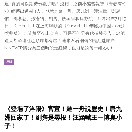
這...真的可以期待倒數了吧！沒錯，之前小編曾報導《青春有你
3》網傳出道圈9人，也就是羅一舟、唐九洲、連淮偉、劉冠
佑、鄧孝慈、孫瀅皓、劉隽、段星星和孫亦航，即將出席7月15
日，SuperELLE在上海舉辦的《SuperELLE年輕力中國2021頒
獎典禮》！ 雖然至今未官宣，可是不但早有代拍發公告，14號
這天甚至連紅毯順序都有啦！速來看看網傳的走紅毯順序，
NINEVER將分為三個時段走紅毯，也就是說每一組3人！…
星聞
《登場了洛陽》官宣！羅一舟說歷史！唐九
洲回家了！劉隽是尋根！汪涵喊王一博臭小
子！