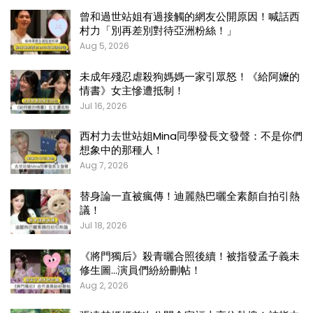
曾和過世站姐有過接觸的網友公開原因！喊話西
村力「別再差別對待亞洲粉絲！」
Aug 5, 2026
未成年殘忍虐殺狗媽媽一家引眾怒！《給阿嬤的
情書》女主慘遭抵制！
Jul 16, 2026
西村力去世站姐Mina同學發長文發聲：不是你們
想象中的那種人！
Aug 7, 2026
替身論一直被瘋傳！迪麗熱巴曬全素顏自拍引熱
議！
Jul 18, 2026
《將門獨后》殺青曬合照後續！被指發孟子義未
修生圖…演員們紛紛刪帖！
Aug 2, 2026