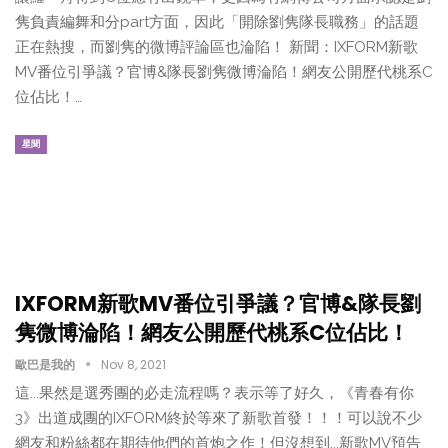
隽負責編舞和分part方面，因此「開除劉隽隊長職務」的話題
正在熱搜，而劉隽的微博評論區也淪陷！ 新聞：IXFORM新歌
MV番位引爭議？官博&隊長劉隽微博淪陷！網友公開歷代桃系C
位佔比！…
星聞
IXFORM新歌MV番位引爭議？官博&隊長劉
隽微博淪陷！網友公開歷代桃系C位佔比！
歐巴是我的
Nov 8, 2021
這...果然是選秀團的必走流程嗎？表示等了好久，《青春有你
3》出道成團的IXFORM終於等來了新歌首發！！！可以說不少
網友和粉絲都在期待他們的首炮之作！但沒想到...新歌MV預告