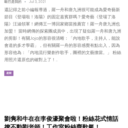
歐巴是我的
Jul 3, 2021
還記得之前小編報導過，羅一舟和唐九洲很可能成為愛奇藝新
節目《登場啦！洛陽》的固定嘉賓群嗎？愛奇藝《登場了洛
陽》汪涵領軍！網傳王一博回家鄉當推薦官！羅一舟唐九洲也
加盟！ 當時網傳的探索團成員中，出現了疑似羅一舟和唐九洲
的剪影！有關Jojo的形容很清晰：「內地歌手，主持人，能說
會道的多才學霸」，但有關羅一舟的形容感覺有點出入，因為
形容他為：「內地流行樂創作歌手，團裡的文藝擔當。」 粉絲
用照片還原也的確對上了！…
星聞
劉隽和牛在在李俊濠聚會啦！粉絲花式情話
撩不動劉老師！工作室粉絲齊歎氣！