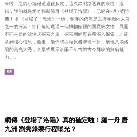
來啦！之前小編報道過很多次，這次錄製路透真的來啦！沒
錯，說的就是愛奇藝新節目《登場了洛陽》，已經在7月7號開
機！ 和《登場了！敦煌》一樣，領隊的依然是主持界圈內大哥
之一的汪涵！節目每期通過一個博物館裡的國寶級文物，展開
不同主題的沈浸式探索之旅，探索團經歷各種深入探索，才能
拿到核心信息，最後，他們將與複原者聯盟一起，展現八場洛
陽的高光大秀，全景式展示洛陽千年古城古今輝映的無窮魅
力。…
星聞
網傳《登場了洛陽》真的確定啦！羅一舟 唐
九洲 劉隽錄製行程曝光？