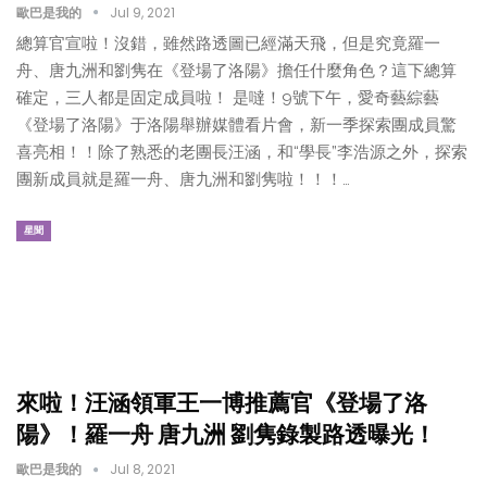
歐巴是我的
Jul 9, 2021
總算官宣啦！沒錯，雖然路透圖已經滿天飛，但是究竟羅一
舟、唐九洲和劉隽在《登場了洛陽》擔任什麼角色？這下總算
確定，三人都是固定成員啦！ 是噠！9號下午，愛奇藝綜藝
《登場了洛陽》于洛陽舉辦媒體看片會，新一季探索團成員驚
喜亮相！！除了熟悉的老團長汪涵，和“學長”李浩源之外，探索
團新成員就是羅一舟、唐九洲和劉隽啦！！！…
星聞
來啦！汪涵領軍王一博推薦官《登場了洛
陽》！羅一舟 唐九洲 劉隽錄製路透曝光！
歐巴是我的
Jul 8, 2021