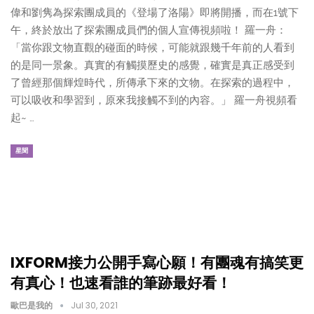
偉和劉隽為探索團成員的《登場了洛陽》即將開播，而在1號下
午，終於放出了探索團成員們的個人宣傳視頻啦！ 羅一舟：
「當你跟文物直觀的碰面的時候，可能就跟幾千年前的人看到
的是同一景象。真實的有觸摸歷史的感覺，確實是真正感受到
了曾經那個輝煌時代，所傳承下來的文物。在探索的過程中，
可以吸收和學習到，原來我接觸不到的內容。」 羅一舟視頻看
起~ …
星聞
IXFORM接力公開手寫心願！有團魂有搞笑更
有真心！也速看誰的筆跡最好看！
歐巴是我的
Jul 30, 2021