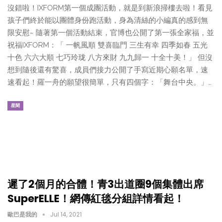
沒錯啦！IXFORM第一個成團活動，就是到新浪掃樓去啦！看見
孩子們終於能以團體身份跑活動，身為清絲的小編真的感到無
限安慰~ 隨著第一個活動結束，官博也公開了第一張全家福，並
祝福IXFORM：「 一帆風順 雙喜臨門 三生有幸 四季如春 五光
十色 六六大順 七巧玲珑 八方來財 九九歸一 十全十美！」 但沒
想到隨後還有驚喜，成員們接力公開了手寫近期心願名單，速
速看起！羅一舟的願望很簡單，只有四個字：「舞台中央。」…
星聞
遲了2個月的合體！青3出道圈9個集體出席
SuperELLE！網傳紅毯分組詳情看起！
歐巴是我的
Jul 14, 2021