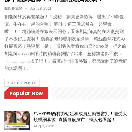
歐巴是我的
Jun 28, 2021
劉老師終於再營業啦！！沒錯，劉隽更新微博，曬出了和李俊
濠、牛在在一起的合照！ 嗚哇！這三個居然在一起聚會
啦！！！粉絲紛紛在線表示開心，看來劉老師真的在大廠交到
了不少好朋友啊！ 難得劉老師曬朋友聚會照，粉絲自然花式彩
虹屁齊來！熱評第一是：「劉隽你看看你自己hoho🐰」把之前
劉老師cover舞蹈時的銷魂姿勢貼了出來，惹得劉老師回復：
「........................換了吧！」看著那一排省略號，都感受到了劉老師
的無語啊！…
OLDER POSTS
Popular Now
ENHYPEN西村力站姐和成員互動被審判！遭受大
規模網暴後…直播自殺身亡！懶人包看起！
Aug 5, 2026