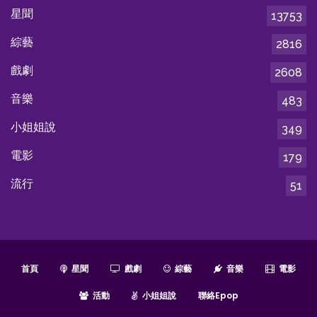
星聞
13753
綜藝
2816
戲劇
2608
音樂
483
小姐姐說
349
電影
179
流行
51
首頁
星聞
戲劇
綜藝
音樂
電影
活動
小姐姐說
聯絡epop