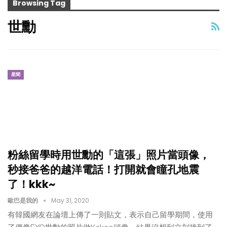
Browsing Tag
世勳
星聞
粉絲留學時用世勳的「這張」照片當頭像，
秒接爸爸的越洋電話！打開就會瞳孔地震
了！kkk~
歐巴是我的
May 31, 2020
有韓國網友在論壇上傳了一則貼文，表示自己留學期間，使用