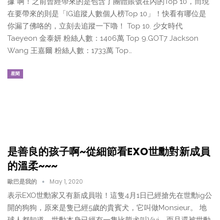
據”啊！之前曾經帶來的是包含了團體賬號在內的Top 10，而現
在要帶來的則是「IG追蹤人數個人榜Top 10」！快看有哪位是
你漏了佛咯的，立刻去追蹤一下嚕！ Top 10. 少女時代
Taeyeon 金泰妍 ​​ 粉絲人數：1406萬 Top 9.GOT7 Jackson
Wang 王嘉爾 粉絲人數：1733萬 Top…
星聞
是善良的孩子啊~從細節看EXO世勳對新成員
的溫柔~~~
歐巴是我的
May 1, 2020
表示EXO世勳家又有新成員啦！這隻4月1日已經搶先在世勳ig公
開的狗狗，原來是隻已經5歲的貴賓犬，它叫做Monsieur。 地