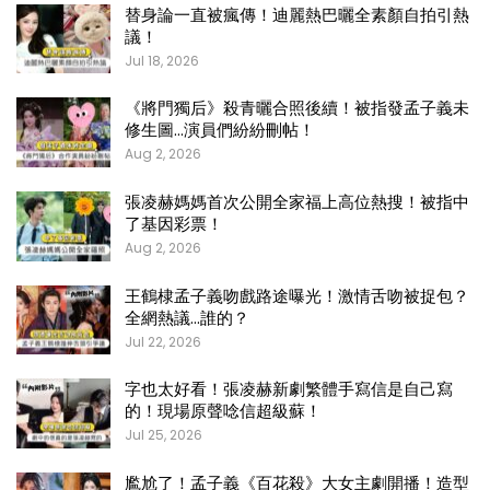
替身論一直被瘋傳！迪麗熱巴曬全素顏自拍引熱
議！
Jul 18, 2026
《將門獨后》殺青曬合照後續！被指發孟子義未
修生圖…演員們紛紛刪帖！
Aug 2, 2026
張凌赫媽媽首次公開全家福上高位熱搜！被指中
了基因彩票！
Aug 2, 2026
王鶴棣孟子義吻戲路途曝光！激情舌吻被捉包？
全網熱議…誰的？
Jul 22, 2026
字也太好看！張凌赫新劇繁體手寫信是自己寫
的！現場原聲唸信超級蘇！
Jul 25, 2026
尷尬了！孟子義《百花殺》大女主劇開播！造型