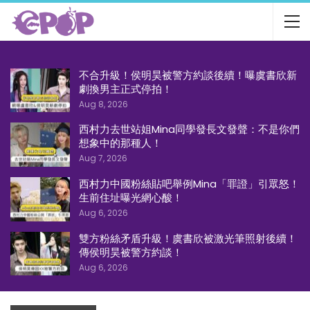
不合升級！侯明昊被警方約談後續！曝虞書欣新
劇換男主正式停拍！
Aug 8, 2026
西村力去世站姐Mina同學發長文發聲：不是你們
想象中的那種人！
Aug 7, 2026
西村力中國粉絲貼吧舉例Mina「罪證」引眾怒！
生前住址曝光網心酸！
Aug 6, 2026
雙方粉絲矛盾升級！虞書欣被激光筆照射後續！
傳侯明昊被警方約談！
Aug 6, 2026