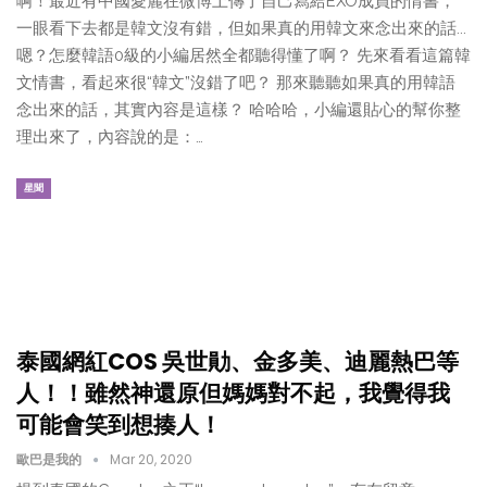
啊！最近有中國愛麗在微博上傳了自己寫給EXO成員的情書，
一眼看下去都是韓文沒有錯，但如果真的用韓文來念出來的話...
嗯？怎麼韓語0級的小編居然全都聽得懂了啊？ 先來看看這篇韓
文情書，看起來很“韓文”沒錯了吧？ 那來聽聽如果真的用韓語
念出來的話，其實內容是這樣？ 哈哈哈，小編還貼心的幫你整
理出來了，內容說的是：…
星聞
泰國網紅COS 吳世勛、金多美、迪麗熱巴等
人！！雖然神還原但媽媽對不起，我覺得我
可能會笑到想揍人！
歐巴是我的
Mar 20, 2020