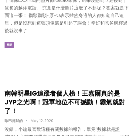
了偶像EXO世勳的照片做Kakao頭像，結果沒想到立刻接到了
爸爸的越洋電話。 究竟是什麼照片這麼了不起呢？答案就是下
面這一張！ 顆顆顆顆~原PO表示雖然身邊的人都知道自己追
星，但是沒想到這張頭像還是引起了誤會！幸好和爸爸解釋過
後就沒事了~…
星聞
南韓明星IG追蹤者個人榜！王嘉爾真的是
JYP之光啊！冠軍地位不可撼動！霸氣就對
了！
歐巴是我的
May 12, 2020
沒錯，小編最喜歡這種有關數據的報告，畢竟“數據就是證