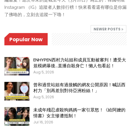
編最愛！這次帶來的是截至今天（3月10日）為止的：韓國明星
Instagram （IG）追蹤者人數排行榜！快來看看還有哪位是你漏
了佛咯的，立刻去追蹤一下嚕！
NEWER POSTS
Popular Now
ENHYPEN西村力站姐和成員互動被審判！遭受大
規模網暴後…直播自殺身亡！懶人包看起！
Aug 5, 2026
曾和過世站姐有過接觸的網友公開原因！喊話西
村力「別再差別對待亞洲粉絲！」
Aug 5, 2026
未成年殘忍虐殺狗媽媽一家引眾怒！《給阿嬤的
情書》女主慘遭抵制！
Jul 16, 2026