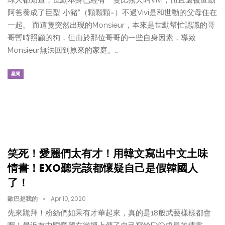
球人都知道，世勳本身已經有一隻比熊犬叫Vivi，而且還被世勳
阿爸養成了巨型“小豬”（顆顆顆~）不過Vivi是和世勳的父母住在
一起。 而這隻突然出現的Monsieur，本來是世勳幫忙認識的哥
哥暫時照顧的狗，但由於那位哥哥的一些自身因素，導致
Monsieur無法回到原來的家庭。…
星聞
笑死！愛麗們太有才！用韓文寫出中文土味
情書！EXO聽完該都懷疑自己是假韓國人
了！
歐巴是我的
Apr 10, 2020
先來跪拜！粉絲們如果有才華起來，真的是18般武藝樣樣都會