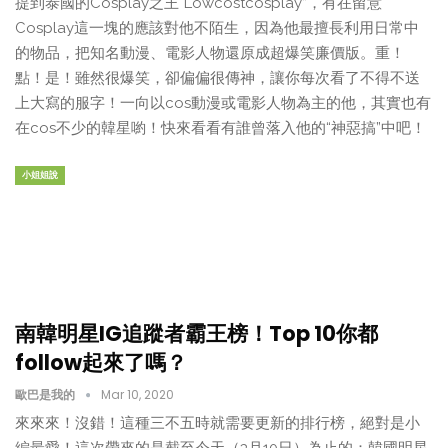
提到泰國的Cosplay之王“Lowcostcosplay”，有在留意
Cosplay這一塊的應該對他不陌生，因為他最擅長利用日常中
的物品，把知名動漫、電影人物還原成超爆笑廉價版。重！
點！是！雖然很爆笑，卻偏偏很傳神，讓你每次看了不得不送
上大寫的服字！一向以cos動漫或電影人物為主的他，其實也有
在cos不少的韓星喲！快來看看有誰曾落入他的“神惡搞”中吧！
小姐姐說
南韓明星IG追蹤者霸王榜！Top 10你都
follow起來了嗎？
歐巴是我的
Mar 10, 2020
來來來！沒錯！這種三不五時就需要更新的排行榜，絕對是小