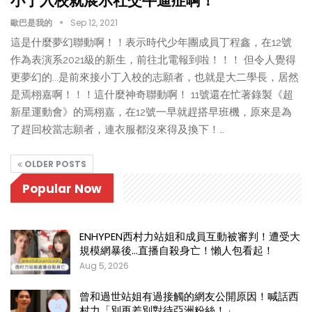
小丁入校就展示社交牛逼症啊！
歐巴是我的
Sep 12, 2021
這是什麼夢幻聯動啊！！表示時代少年團成員丁程鑫，在12號
作為表演系2021級的新生，前往北電報到啦！！！ 但令人覺得
更夢幻的...是前來接小丁入校的志願者，也就是大二學長，居然
是焉栩嘉啊！！！這什麼神奇聯動啊！ 11號還在忙著錄製《超
新星運動會》的焉栩嘉，在12號一早就趕搭早班機，原來是為
了趕回校當志願者，連衣服都沒來得及換下！…
OLDER POSTS
Popular Now
ENHYPEN西村力站姐和成員互動被審判！遭受大
規模網暴後…直播自殺身亡！懶人包看起！
Aug 5, 2026
曾和過世站姐有過接觸的網友公開原因！喊話西
村力「別再差別對待亞洲粉絲！」