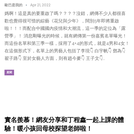
歐巴是我的
Apr 21, 2022
媽啊！這是真的要重啟了嗎？？？？沒錯，網傳不少人都很喜
歡也覺得很可惜的綜藝《花兒與少年》，闊別5年即將重啟
啦！！！而配合中國國內疫情和大潮流，這一季的定位為「露
營季」！ 消息剛曝光的時候，就有網傳第一份嘉賓名單曝光！
而這份名單和第三季一樣，採用了4+4的形式，就是4男和4女！
在這個形式下，名單上的男藝人包括了李現👇 白宇帆👇 鄧為👇
翟子路👇 至於女藝人方面，則有趙今麥👇 王子文👇…
星聞
實名羨慕！網友分享和丁程鑫一起上課的體
驗！暖小孩回母校探望老師啦！