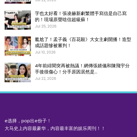
字也太好看！張凌赫新劇繁體手寫信是自己寫
的！現場原聲唸信超級蘇！
Jul 25, 2026
尷尬了！孟子義《百花殺》大女主劇開播！造型
成話題慘被審判！
Jul 10, 2026
4年前緋聞突再被熱議！網傳張婧儀和陳飛宇分
手後很傷心！分手原因居然是…
Jul 22, 2026
e选择，pop出e份子！
大马史上内容最豪华，内容最丰富的娱乐周刊！！