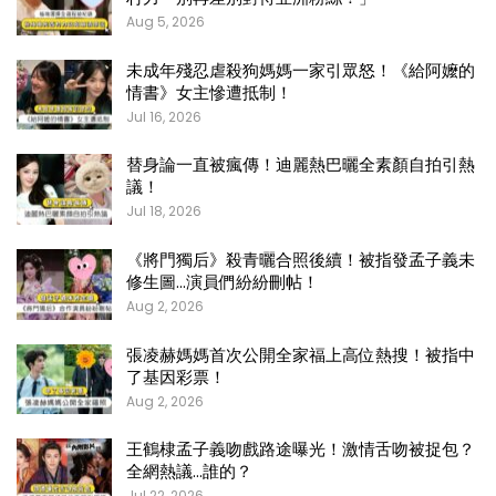
Aug 5, 2026
未成年殘忍虐殺狗媽媽一家引眾怒！《給阿嬤的
情書》女主慘遭抵制！
Jul 16, 2026
替身論一直被瘋傳！迪麗熱巴曬全素顏自拍引熱
議！
Jul 18, 2026
《將門獨后》殺青曬合照後續！被指發孟子義未
修生圖…演員們紛紛刪帖！
Aug 2, 2026
張凌赫媽媽首次公開全家福上高位熱搜！被指中
了基因彩票！
Aug 2, 2026
王鶴棣孟子義吻戲路途曝光！激情舌吻被捉包？
全網熱議…誰的？
Jul 22, 2026