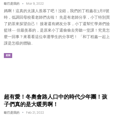
歐巴是我的
Mar 9, 2022
媽啊！這真的太讓人羨慕了吧！沒錯，我們的丁程鑫在3月8號
時，低調回母校看老師們去啦！ 先是有老師分享，小丁特別買
了奶茶來探望自己！ 接著還有網友分享，小丁還幫忙學弟們撿
籃球⋯ 但最羨慕的，是原來小丁還偷偷去旁聽一堂課！究竟怎
麼一回事？來看看這位幸運學生的分享吧！ 「和丁程鑫一起上
課是怎樣的體驗…
星聞
超有愛！冬奧會路人口中的時代少年團！孩
子們真的是大暖男啊！
歐巴是我的
Feb 21, 2022