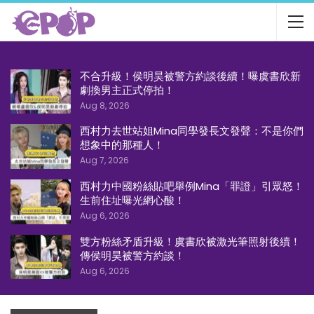
不合升級！侯明昊被警方約談後續！曝虞書欣新
劇換男主正式停拍！
Aug 8, 2026
西村力去世站姐Mina同學發長文發聲：不是你們
想象中的那種人！
Aug 7, 2026
西村力中國粉絲貼吧舉例Mina「罪證」引眾怒！
生前住址曝光網心酸！
Aug 6, 2026
雙方粉絲矛盾升級！虞書欣被激光筆照射後續！
傳侯明昊被警方約談！
Aug 6, 2026