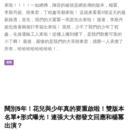
來啦！！！！一如網傳，陣容的確就是網友傳的版本，楊冪、
李斯丹妮、韓東君，丁程鑫等都來啦！ 這就來看看8號這天的最
新路透，首先，我們的大冪冪一馬當先出來啦！ 接著，李斯丹
妮也推著兩個行李箱出來啦！ 當然，少不了我們的少年丁程
鑫，化身運輸工人來啦！從樓上搬到樓下，是我們勤奮可靠的
小丁啊！ 最後，最慘的是我們的大哥韓東君，感覺一人承擔了
所有，哈哈哈哈哈哈哈哈！…
星聞
闊別5年！花兒與少年真的要重啟啦！雙版本
名單+形式曝光！連張大大都發文回應和楊冪
出演？