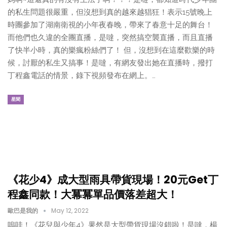
的私生問題很嚴重，但沒想到真的越來越猖狂！表示15號晚上
時團參加了湖南衛視的小年夜春晚，帶來了春意十足的舞台！
而他們也久違的全團直播，是噠，突然搞空襲直播，而且直播
了快半小時，真的樂瘋粉絲們了！ 但，沒想到在這麼歡樂的時
候，討厭的私生又搞事！是噠，有網友發出她在直播時，撥打
丁程鑫電話的情景，錄下視頻發布在網上。…
星聞
《花少4》成大型雨具帶貨現場！20元Get丁
程鑫同款！大冪冪單品價落差超大！
歐巴是我的
May 12, 2022
嗚哇！《花兒與少年4》果然是大型帶貨現場沒錯啦！是噠，楊