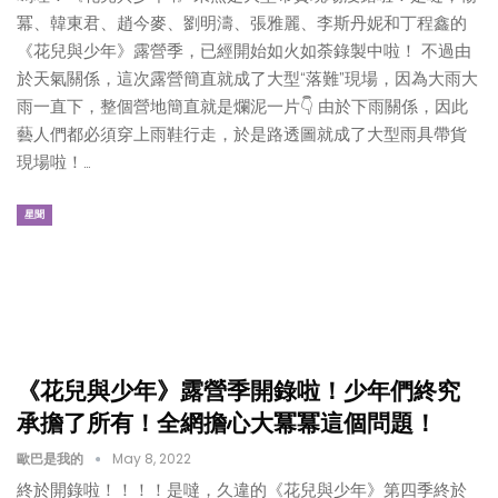
冪、韓東君、趙今麥、劉明濤、張雅麗、李斯丹妮和丁程鑫的
《花兒與少年》露營季，已經開始如火如荼錄製中啦！ 不過由
於天氣關係，這次露營簡直就成了大型“落難”現場，因為大雨大
雨一直下，整個營地簡直就是爛泥一片👇 由於下雨關係，因此
藝人們都必須穿上雨鞋行走，於是路透圖就成了大型雨具帶貨
現場啦！…
星聞
《花兒與少年》露營季開錄啦！少年們終究
承擔了所有！全網擔心大冪冪這個問題！
歐巴是我的
May 8, 2022
終於開錄啦！！！！是噠，久違的《花兒與少年》第四季終於