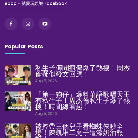
epop - 就愛玩娛樂 Facebook
Popular Posts
私生子傳聞瘋傳爆了熱搜！周杰
倫疑似發文回應！
Aug 5, 2026
「第一狗仔」爆料華語歌唱天王
有私生子！周杰倫私生子爆了熱
搜！時間線看起！
Aug 5, 2026
被控帶三個兒子看蜘蛛俠吵全
場！陳凱琳二兒子遭潑奶油報