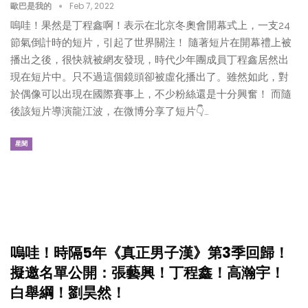
歐巴是我的
Feb 7, 2022
嗚哇！果然是丁程鑫啊！表示在北京冬奧會開幕式上，一支24
節氣倒計時的短片，引起了世界關注！ 隨著短片在開幕禮上被
播出之後，很快就被網友發現，時代少年團成員丁程鑫居然出
現在短片中。只不過這個鏡頭卻被虛化播出了。雖然如此，對
於偶像可以出現在國際賽事上，不少粉絲還是十分興奮！ 而隨
後該短片導演龍江波，在微博分享了短片👇…
星聞
嗚哇！時隔5年《真正男子漢》第3季回歸！
擬邀名單公開：張藝興！丁程鑫！高瀚宇！
白舉綱！劉昊然！