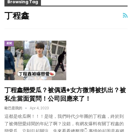
Browsing Tag
丁程鑫
星聞
丁程鑫戀愛瓜？被偶遇+女方微博被扒出？被
私生當面質問！公司回應來了！
歐巴是我的
Apr 4, 2023
這都是啥瓜啊！！！是噠，我們時代少年團的丁程鑫，終於到
了被傳戀愛緋聞的年紀了啊？沒錯，有網友爆料有關丁程鑫的
戀愛瓜，立刻引起關注，先來看看總整理👇 事情的起因是有網