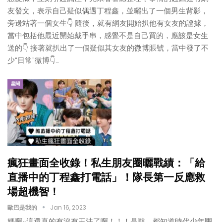
友發文，表示自己疑似偶遇丁程鑫，並曬出了一個男生背影，
旁邊站著一個女生👇 隨後，就有網友開始扒他有女友的證據，
當中包括他最近開始戴手串，感覺不是自己買的，應該是女生
送的👇 接著就扒出了一個疑似其女友的微博賬號，當中發了不
少“日常”微博👇…
星聞
瘋狂畫面全收錄！私生朋友圈曬戰績：「給
直播中的丁程鑫打電話」！隊長第一反應救
場超機智！
歐巴是我的
Jan 16, 2023
媽啊~這還真的有沒有王法了啊！！！是噠，都知道時代少年團