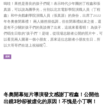
嗚哇！果然是善良的孩子們呢！表示時代少年團的丁程鑫和張
真源，可以說為團爭光，分別以北京電影學院演職人員（丁程
鑫）和中央戲劇學院演職人員（張真源）的身份，出席了2022
年冬奧會閉幕禮！ 兩人雖然很低調，但在閉幕禮結束之後，還
是有不少關於孩子們的美談傳了出來，這就來看看唄！ 為孩子
們唱生日歌的“孩子們”！是噠，從現場志願者公開的照片中，可
以看見兩人圍著一個小朋友，原來這位志願者小朋友生日，所
以大哥哥們在送上祝福呢👇…
星聞
冬奧開幕短片導演發文感謝丁程鑫！公開他
出鏡3秒卻被虛化的原因！不愧是小丁啊！