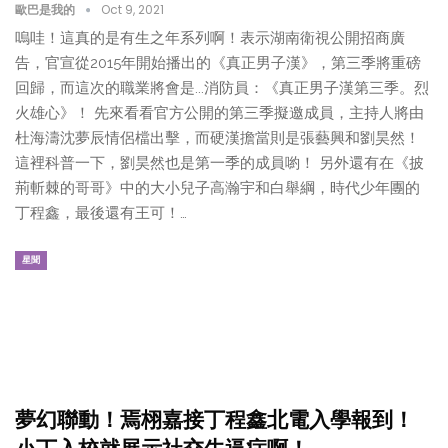
歐巴是我的
Oct 9, 2021
嗚哇！這真的是有生之年系列啊！表示湖南衛視公開招商廣
告，官宣從2015年開始播出的《真正男子漢》，第三季將重磅
回歸，而這次的職業將會是...消防員：《真正男子漢第三季。烈
火雄心》！ 先來看看官方公開的第三季擬邀成員，主持人將由
杜海濤沈夢辰情侶檔出擊，而硬漢擔當則是張藝興和劉昊然！
這裡科普一下，劉昊然也是第一季的成員喲！ 另外還有在《披
荊斬棘的哥哥》中的大小兒子高瀚宇和白舉綱，時代少年團的
丁程鑫，最後還有王可！…
星聞
夢幻聯動！焉栩嘉接丁程鑫北電入學報到！