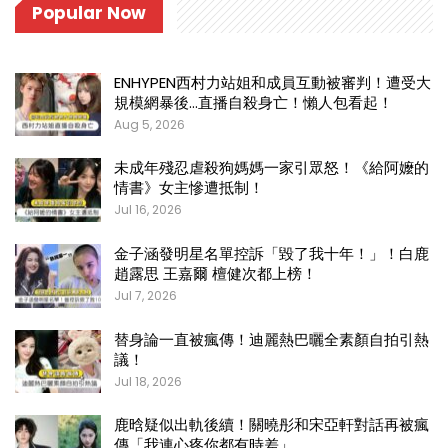
Popular Now
ENHYPEN西村力站姐和成員互動被審判！遭受大
規模網暴後…直播自殺身亡！懶人包看起！
Aug 5, 2026
未成年殘忍虐殺狗媽媽一家引眾怒！《給阿嬤的
情書》女主慘遭抵制！
Jul 16, 2026
金子涵發明星名單控訴「毀了我十年！」！白鹿
趙露思 王嘉爾 檀健次都上榜！
Jul 7, 2026
替身論一直被瘋傳！迪麗熱巴曬全素顏自拍引熱
議！
Jul 18, 2026
鹿晗疑似出軌後續！關曉彤和宋亞軒對話再被瘋
傳「我連心疼你都有時差」