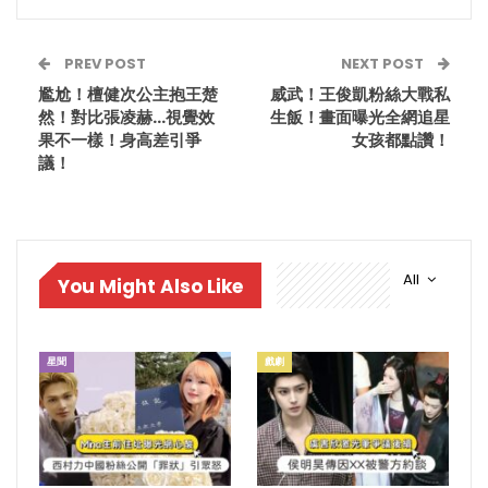
PREV POST
NEXT POST
尷尬！檀健次公主抱王楚
威武！王俊凱粉絲大戰私
然！對比張凌赫…視覺效
生飯！畫面曝光全網追星
果不一樣！身高差引爭
女孩都點讚！
議！
All
You Might Also Like
星聞
戲劇