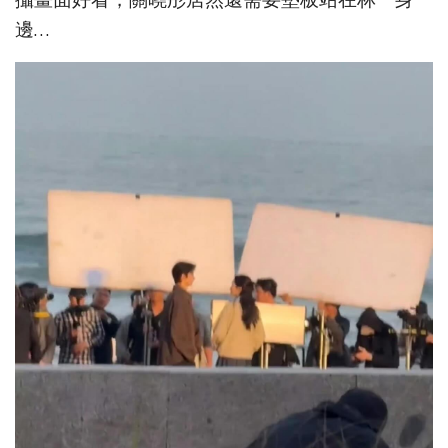
攝畫面好看，關曉彤居然還需要墊板站在林一身
邊…