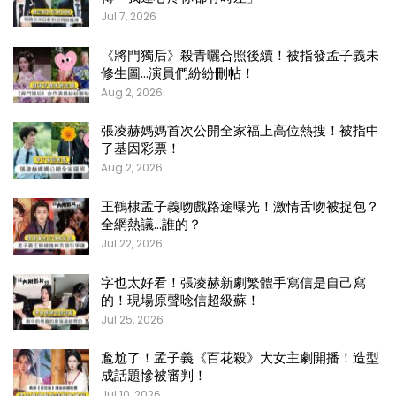
Jul 7, 2026
《將門獨后》殺青曬合照後續！被指發孟子義未
修生圖…演員們紛紛刪帖！
Aug 2, 2026
張凌赫媽媽首次公開全家福上高位熱搜！被指中
了基因彩票！
Aug 2, 2026
王鶴棣孟子義吻戲路途曝光！激情舌吻被捉包？
全網熱議…誰的？
Jul 22, 2026
字也太好看！張凌赫新劇繁體手寫信是自己寫
的！現場原聲唸信超級蘇！
Jul 25, 2026
尷尬了！孟子義《百花殺》大女主劇開播！造型
成話題慘被審判！
Jul 10, 2026