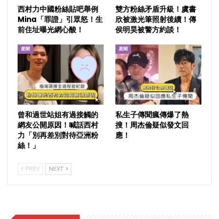
西村力中國粉絲貼吧舉例
雙方粉絲矛盾升級！虞書
Mina「罪證」引眾怒！生
欣被激光筆照射後續！傳
前住址曝光網心酸！
侯明昊被警方約談！
星聞
星聞
曾和過世站姐有過接觸的
私生子傳聞瘋傳爆了熱
網友公開原因！喊話西村
搜！周杰倫疑似發文回
力「別再差別對待亞洲粉
應！
絲！」
PREV
NEXT