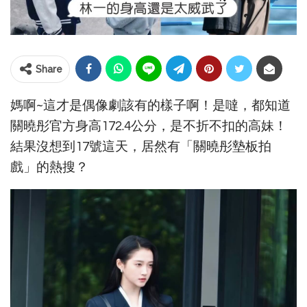
Share
媽啊~這才是偶像劇該有的樣子啊！是噠，都知道
關曉彤官方身高172.4公分，是不折不扣的高妹！
結果沒想到17號這天，居然有「關曉彤墊板拍
戲」的熱搜？