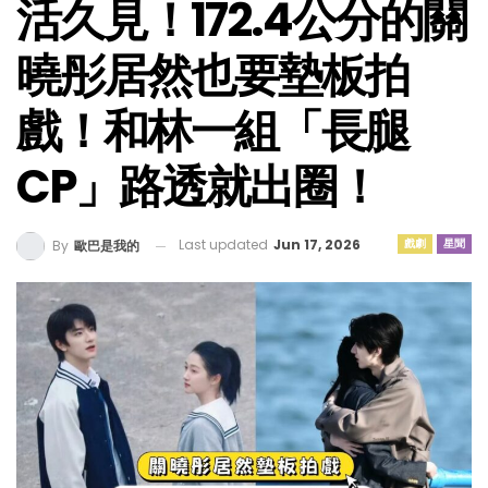
活久見！172.4公分的關
曉彤居然也要墊板拍
戲！和林一組「長腿
CP」路透就出圈！
Last updated
Jun 17, 2026
戲劇
星聞
By
歐巴是我的