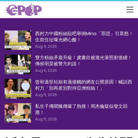
西村力中國粉絲貼吧舉例Mina「罪證」引眾怒！
生前住址曝光網心酸！
Aug 6, 2026
雙方粉絲矛盾升級！虞書欣被激光筆照射後續！
傳侯明昊被警方約談！
Aug 6, 2026
曾和過世站姐有過接觸的網友公開原因！喊話西
村力「別再差別對待亞洲粉絲！」
Aug 5, 2026
私生子傳聞瘋傳爆了熱搜！周杰倫疑似發文回
應！
Aug 5, 2026