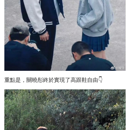
重點是，關曉彤終於實現了高跟鞋自由👇