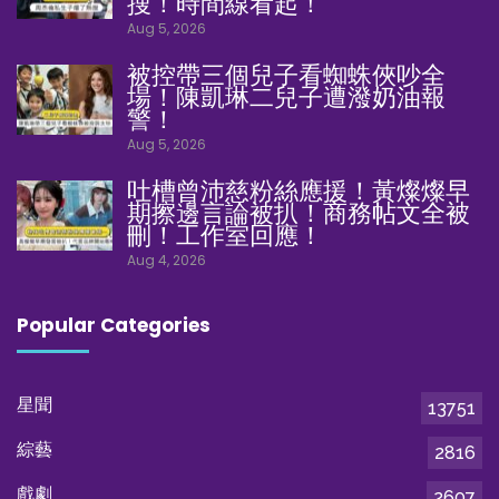
搜！時間線看起！
Aug 5, 2026
被控帶三個兒子看蜘蛛俠吵全
場！陳凱琳二兒子遭潑奶油報
警！
Aug 5, 2026
吐槽曾沛慈粉絲應援！黃燦燦早
期擦邊言論被扒！商務帖文全被
刪！工作室回應！
Aug 4, 2026
Popular Categories
星聞
13751
綜藝
2816
戲劇
2607