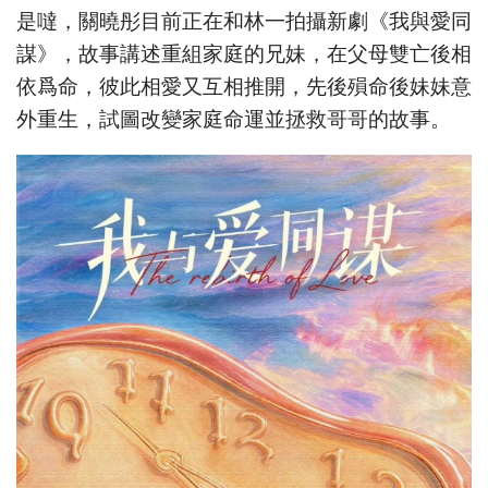
是噠，關曉彤目前正在和林一拍攝新劇《我與愛同
謀》，故事講述重組家庭的兄妹，在父母雙亡後相
依爲命，彼此相愛又互相推開，先後殞命後妹妹意
外重生，試圖改變家庭命運並拯救哥哥的故事。