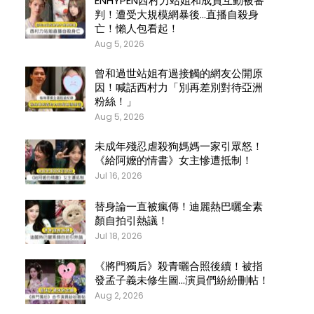
ENHYPEN西村力站姐和成員互動被審
判！遭受大規模網暴後…直播自殺身
亡！懶人包看起！
Aug 5, 2026
曾和過世站姐有過接觸的網友公開原
因！喊話西村力「別再差別對待亞洲
粉絲！」
Aug 5, 2026
未成年殘忍虐殺狗媽媽一家引眾怒！
《給阿嬤的情書》女主慘遭抵制！
Jul 16, 2026
替身論一直被瘋傳！迪麗熱巴曬全素
顏自拍引熱議！
Jul 18, 2026
《將門獨后》殺青曬合照後續！被指
發孟子義未修生圖…演員們紛紛刪帖！
Aug 2, 2026