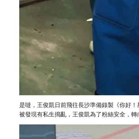
是噠，王俊凱日前飛往長沙準備錄製《你好！
被發現有私生搗亂，王俊凱為了粉絲安全，轉