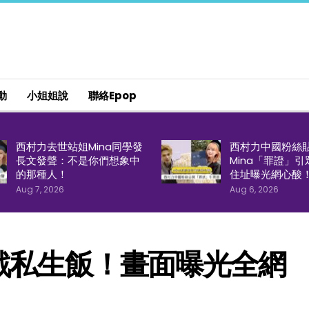
動
小姐姐說
聯絡epop
西村力去世站姐Mina同學發
西村力中國粉絲
長文發聲：不是你們想象中
Mina「罪證」
的那種人！
住址曝光網心酸
Aug 7, 2026
Aug 6, 2026
戰私生飯！畫面曝光全網