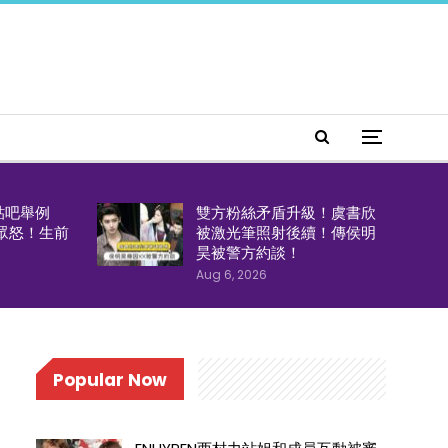
貼吧舉例
雙方粉絲矛盾升級！虞書欣
引眾怒！生前
被激光筆照射後續！傳侯明
！
昊被警方約談！
Aug 6, 2026
Popular Now