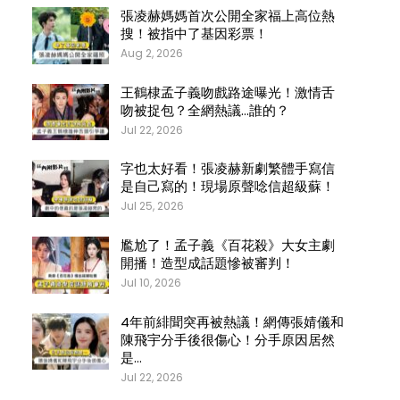
張凌赫媽媽首次公開全家福上高位熱
搜！被指中了基因彩票！
Aug 2, 2026
王鶴棣孟子義吻戲路途曝光！激情舌
吻被捉包？全網熱議…誰的？
Jul 22, 2026
字也太好看！張凌赫新劇繁體手寫信
是自己寫的！現場原聲唸信超級蘇！
Jul 25, 2026
尷尬了！孟子義《百花殺》大女主劇
開播！造型成話題慘被審判！
Jul 10, 2026
4年前緋聞突再被熱議！網傳張婧儀和
陳飛宇分手後很傷心！分手原因居然
是…
Jul 22, 2026