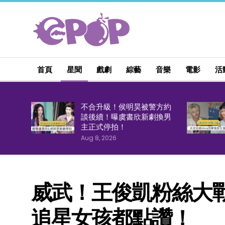
首頁
星聞
戲劇
綜藝
音樂
電影
活
不合升級！侯明昊被警方約
談後續！曝虞書欣新劇換男
主正式停拍！
Aug 8, 2026
威武！王俊凱粉絲大
追星女孩都點讚！