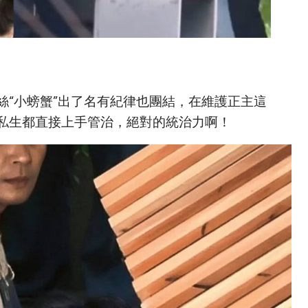
絲“小螃蟹”出了名有紀律也團結，在維護正主這
私生都直接上手管治，絕對的統治力啊！