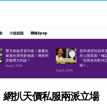
動
小姐姐說
聯絡epop
雙方粉絲矛盾升級！虞書欣
曾和過世站姐有
被激光筆照射後續！傳侯明
友公開原因！喊
昊被警方約談！
「別再差別對待
絲！」
Aug 6, 2026
Aug 5, 2026
！網扒天價私服兩派立場