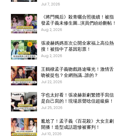
Jul 7, 2026
《將門獨后》殺青曬合照後續！被指
發孟子義未修生圖…演員們紛紛刪帖！
Aug 2, 2026
張凌赫媽媽首次公開全家福上高位熱
搜！被指中了基因彩票！
Aug 2, 2026
王鶴棣孟子義吻戲路途曝光！激情舌
吻被捉包？全網熱議…誰的？
Jul 22, 2026
字也太好看！張凌赫新劇繁體手寫信
是自己寫的！現場原聲唸信超級蘇！
Jul 25, 2026
尷尬了！孟子義《百花殺》大女主劇
開播！造型成話題慘被審判！
Jul 10, 2026