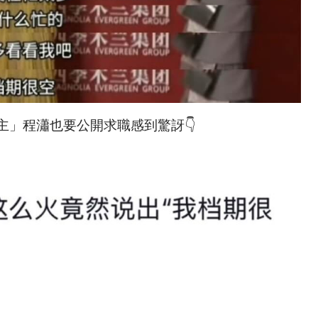
」程瀟也要公開求職感到驚訝👇