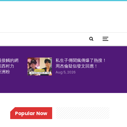
過接觸的網
私生子傳聞瘋傳爆了熱搜！
話西村力
周杰倫疑似發文回應！
亞洲粉
Aug 5, 2026
Popular Now