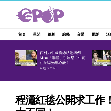
首頁
星聞
戲劇
綜藝
音樂
電影
活
西村力中國粉絲貼吧舉例
Mina「罪證」引眾怒！生前
住址曝光網心酸！
Aug 6, 2026
程瀟紅毯公開求工作