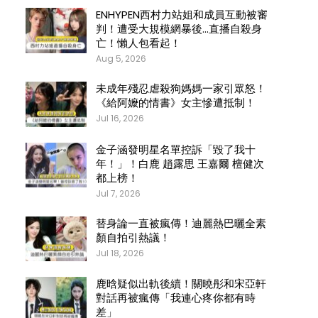
ENHYPEN西村力站姐和成員互動被審
判！遭受大規模網暴後…直播自殺身
亡！懶人包看起！
Aug 5, 2026
未成年殘忍虐殺狗媽媽一家引眾怒！
《給阿嬤的情書》女主慘遭抵制！
Jul 16, 2026
金子涵發明星名單控訴「毀了我十
年！」！白鹿 趙露思 王嘉爾 檀健次
都上榜！
Jul 7, 2026
替身論一直被瘋傳！迪麗熱巴曬全素
顏自拍引熱議！
Jul 18, 2026
鹿晗疑似出軌後續！關曉彤和宋亞軒
對話再被瘋傳「我連心疼你都有時
差」