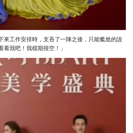
下來工作安排時，支吾了一陣之後，只能尷尬的說
看看我吧！我檔期很空！」