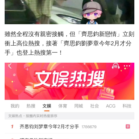
雖然全程沒有親密接觸，但「齊思鈞新戀情」立刻
衝上高位熱搜，接著「齊思鈞劉夢章今年2月才分
手」也登上熱搜第一！