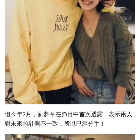
但今年2月，劉夢章在節目中首次透露，表示兩人
對未來的計劃不一致，所以已經分手！