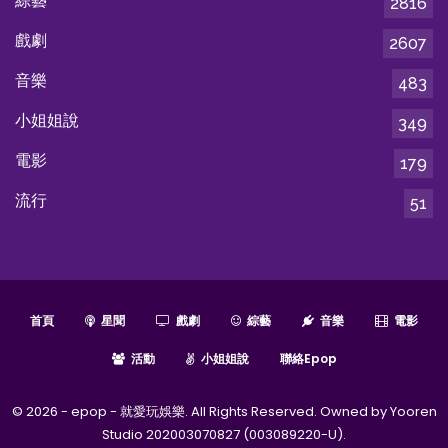
綜藝
2816
戲劇
2607
音樂
483
小姐姐說
349
電影
179
流行
51
首頁
星聞
戲劇
綜藝
音樂
電影
活動
小姐姐說
聯絡epop
© 2026 - epop - 就愛玩娛樂. All Rights Reserved. Owned by Yooren
Studio 202003070827 (003089220-U).