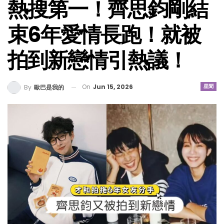
熱搜第一！齊思鈞剛結
束6年愛情長跑！就被
拍到新戀情引熱議！
On
Jun 15, 2026
星聞
By
歐巴是我的