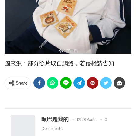
圖來源：部分照片取自網絡，若侵權請告知
Share
歐巴是我的
12128 Posts
0
Comments