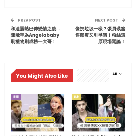
PREV POST
NEXT POST
和迪麗熱巴傳戀情之後…
像扔垃圾一樣？張員瑛簽
陳飛宇為Angelababy
售態度又引爭議！粉絲還
刷禮物刷成榜一大哥！
原現場闢謠！
All
You Might Also Like
星聞
戲劇