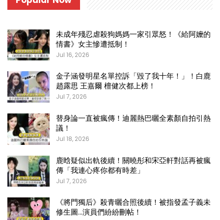
Popular Now
未成年殘忍虐殺狗媽媽一家引眾怒！《給阿嬤的
情書》女主慘遭抵制！
Jul 16, 2026
金子涵發明星名單控訴「毀了我十年！」！白鹿
趙露思 王嘉爾 檀健次都上榜！
Jul 7, 2026
替身論一直被瘋傳！迪麗熱巴曬全素顏自拍引熱
議！
Jul 18, 2026
鹿晗疑似出軌後續！關曉彤和宋亞軒對話再被瘋
傳「我連心疼你都有時差」
Jul 7, 2026
《將門獨后》殺青曬合照後續！被指發孟子義未
修生圖…演員們紛紛刪帖！