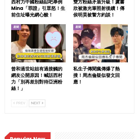
西村力中國粉絲貼吧舉例
雙方粉絲矛盾升級！虞書
Mina「罪證」引眾怒！生
欣被激光筆照射後續！傳
前住址曝光網心酸！
侯明昊被警方約談！
星聞
星聞
曾和過世站姐有過接觸的
私生子傳聞瘋傳爆了熱
網友公開原因！喊話西村
搜！周杰倫疑似發文回
力「別再差別對待亞洲粉
應！
絲！」
PREV
NEXT