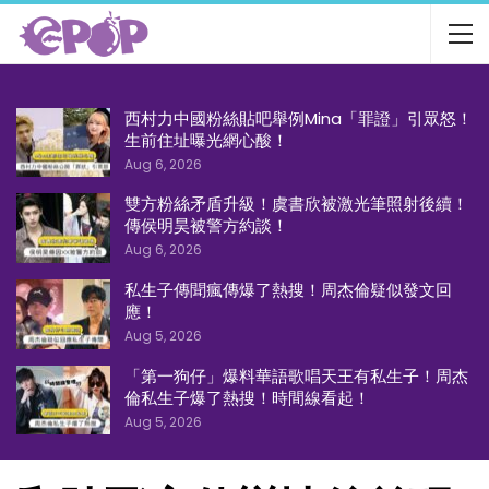
西村力中國粉絲貼吧舉例Mina「罪證」引眾怒！
生前住址曝光網心酸！
Aug 6, 2026
雙方粉絲矛盾升級！虞書欣被激光筆照射後續！
傳侯明昊被警方約談！
Aug 6, 2026
私生子傳聞瘋傳爆了熱搜！周杰倫疑似發文回
應！
Aug 5, 2026
「第一狗仔」爆料華語歌唱天王有私生子！周杰
倫私生子爆了熱搜！時間線看起！
Aug 5, 2026