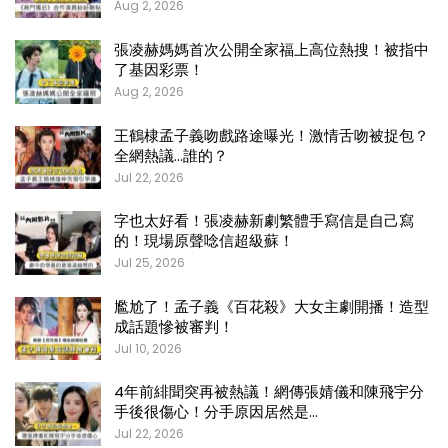
Aug 2, 2026
張凌赫媽媽首次公開全家福上高位熱搜！被指中
了基因彩票！
Aug 2, 2026
王鶴棣孟子義吻戲路途曝光！激情舌吻被捉包？
全網熱議…誰的？
Jul 22, 2026
字也太好看！張凌赫新劇繁體手寫信是自己寫
的！現場原聲唸信超級蘇！
Jul 25, 2026
尷尬了！孟子義《百花殺》大女主劇開播！造型
成話題慘被審判！
Jul 10, 2026
4年前緋聞突再被熱議！網傳張婧儀和陳飛宇分
手後很傷心！分手原因居然是…
Jul 22, 2026