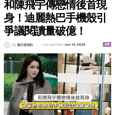
和陳飛宇傳戀情後首現
身！迪麗熱巴手機殼引
爭議閱讀量破億！
Last updated
Jun 14, 2026
星聞
By
歐巴是我的