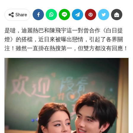
Share
是噠，迪麗熱巴和陳飛宇這一對曾合作《白日提
燈》的搭檔，近日來被曝出戀情，引起了各界關
注！雖然一直掛在熱搜第一，但雙方都沒有回應！