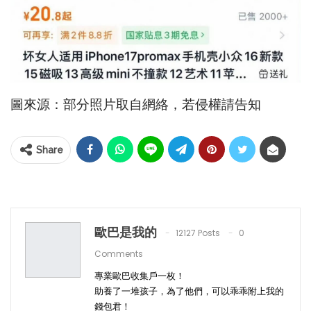
圖來源：部分照片取自網絡，若侵權請告知
Share
歐巴是我的
12127 Posts
0
Comments
專業歐巴收集戶一枚！
助養了一堆孩子，為了他們，可以乖乖附上我的
錢包君！