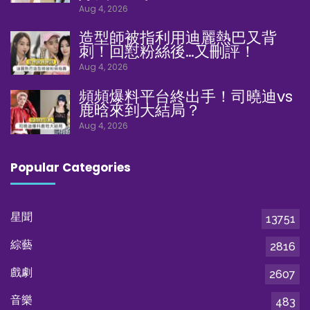
Aug 4, 2026
造型師被指利用迪麗熱巴又背
刺！回懟粉絲後…又刪評！
Aug 4, 2026
頻頻爆料平台終出手！司曉迪vs
鹿晗來到大結局？
Aug 4, 2026
Popular Categories
星聞
13751
綜藝
2816
戲劇
2607
音樂
483