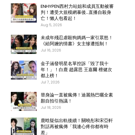
ENHYPEN西村力站姐和成員互動被審
判！遭受大規模網暴後…直播自殺身
亡！懶人包看起！
Aug 5, 2026
未成年殘忍虐殺狗媽媽一家引眾怒！
《給阿嬤的情書》女主慘遭抵制！
Jul 16, 2026
金子涵發明星名單控訴「毀了我十
年！」！白鹿 趙露思 王嘉爾 檀健次
都上榜！
Jul 7, 2026
替身論一直被瘋傳！迪麗熱巴曬全素
顏自拍引熱議！
Jul 18, 2026
鹿晗疑似出軌後續！關曉彤和宋亞軒
對話再被瘋傳「我連心疼你都有時
差」