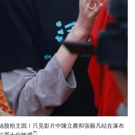
絲脫粉主因！只見影片中陳立農和張藝凡站在瀑布
置十分敏感👇