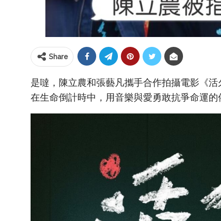
Share
是噠，陳立農和張藝凡攜手合作拍攝電影《活
在生命倒計時中，用音樂與愛勇敢抗爭命運的