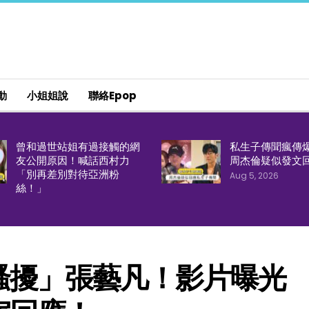
動
小姐姐說
聯絡epop
曾和過世站姐有過接觸的網
私生子傳聞瘋傳
友公開原因！喊話西村力
周杰倫疑似發文
「別再差別對待亞洲粉
Aug 5, 2026
絲！」
騷擾」張藝凡！影片曝光