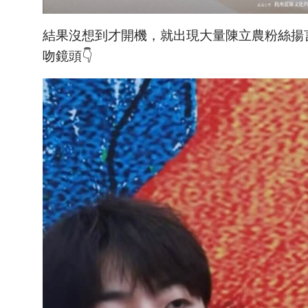
結果沒想到才開機，就出現大量陳立農粉絲揚
吻鏡頭👇