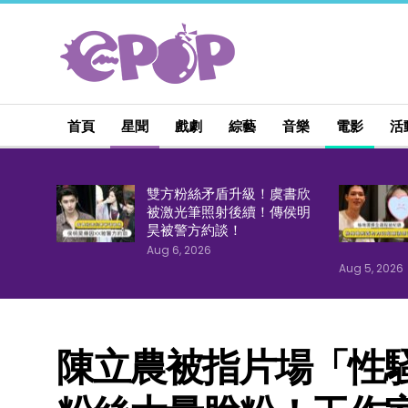
首頁
星聞
戲劇
綜藝
音樂
電影
活
雙方粉絲矛盾升級！虞書欣
被激光筆照射後續！傳侯明
昊被警方約談！
Aug 6, 2026
Aug 5, 2026
陳立農被指片場「性