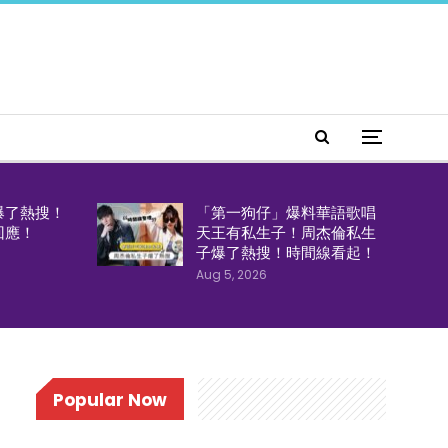
爆了熱搜！
「第一狗仔」爆料華語歌唱
回應！
天王有私生子！周杰倫私生
子爆了熱搜！時間線看起！
Aug 5, 2026
Popular Now