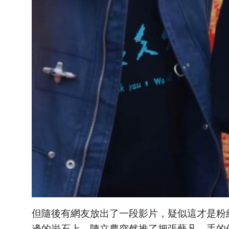
但隨後有網友放出了一段影片，疑似這才是粉
邊的岩石上，陳立農突然推了把張藝凡，手的位