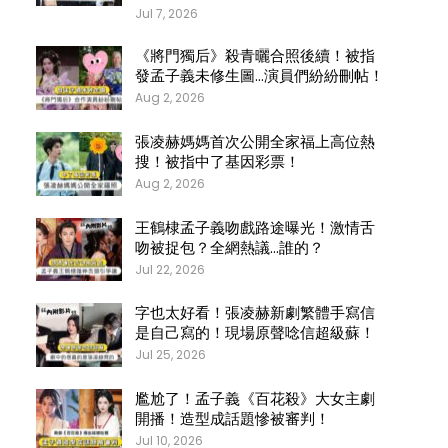
Jul 7, 2026
《將門獨后》殺青曬合照後續！被指
發孟子義未修生圖…演員們紛紛刪帖！
Aug 2, 2026
張凌赫媽媽首次公開全家福上高位熱
搜！被指中了基因彩票！
Aug 2, 2026
王鶴棣孟子義吻戲路途曝光！激情舌
吻被捉包？全網熱議…誰的？
Jul 22, 2026
字也太好看！張凌赫新劇繁體手寫信
是自己寫的！現場原聲唸信超級蘇！
Jul 25, 2026
尷尬了！孟子義《百花殺》大女主劇
開播！造型成話題慘被審判！
Jul 10, 2026