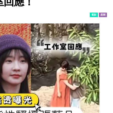
室回應！
電影
星聞