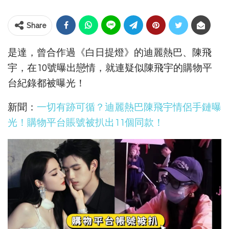
Share
是達，曾合作過《白日提燈》的迪麗熱巴、陳飛
宇，在10號曝出戀情，就連疑似陳飛宇的購物平
台紀錄都被曝光！
新聞：
一切有跡可循？迪麗熱巴陳飛宇情侶手鏈曝
光！購物平台賬號被扒出11個同款！