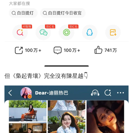
但《梟起青壤》完全沒有陳星越👇