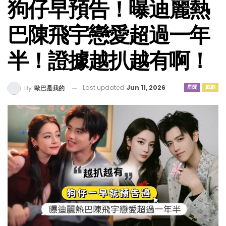
狗仔早預告！曝迪麗熱
巴陳飛宇戀愛超過一年
半！證據越扒越有啊！
Last updated
Jun 11, 2026
星聞
戲劇
By
歐巴是我的