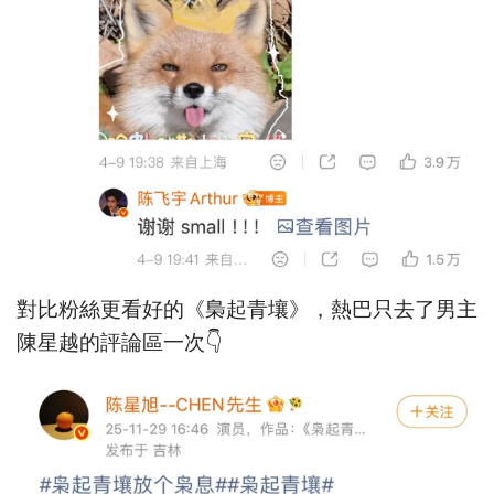
對比粉絲更看好的《梟起青壤》，熱巴只去了男主
陳星越的評論區一次👇