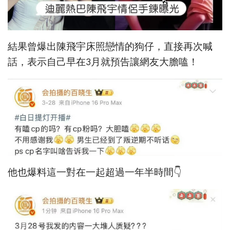
結果曾爆出陳飛宇床照戀情的狗仔，直接再次喊
話，表示自己早在3月就預告讓網友大膽嗑！
他也爆料這一對在一起超過一年半時間👇