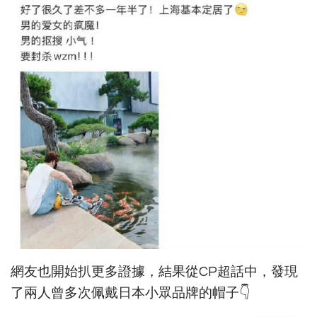
網友也開始扒更多證據，結果從CP超話中，發現
了兩人曾多次佩戴日本小眾品牌的帽子👇