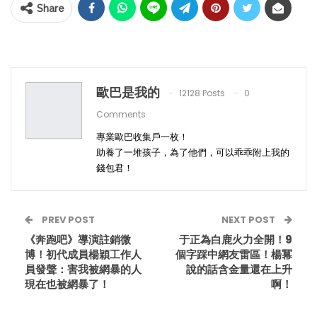
Share
歐巴是我的
12128 Posts
0
Comments
專業歐巴收集戶一枚！
助養了一堆孩子，為了他們，可以乖乖附上我的
錢包君！
PREV POST
NEXT POST
《奔跑吧》導演註銷微
于正為白鹿火力全開！9
博！初代成員楊穎工作人
個字踩中網友雷區！楊冪
員發聲：害我被網暴的人
說的話含金量還在上升
現在也被網暴了！
啊！