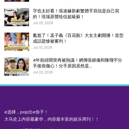
字也太好看！張凌赫新劇繁體手寫信是自己寫
的！現場原聲唸信超級蘇！
Jul 25, 2026
尷尬了！孟子義《百花殺》大女主劇開播！造型
成話題慘被審判！
Jul 10, 2026
4年前緋聞突再被熱議！網傳張婧儀和陳飛宇分
手後很傷心！分手原因居然是…
Jul 22, 2026
e选择，pop出e份子！
大马史上内容最豪华，内容最丰富的娱乐周刊！！