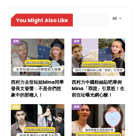
All
You Might Also Like
星聞
星聞
西村力去世站姐Mina同學
西村力中國粉絲貼吧舉例
發長文發聲：不是你們想
Mina「罪證」引眾怒！生
象中的那種人！
前住址曝光網心酸！
戲劇
星聞