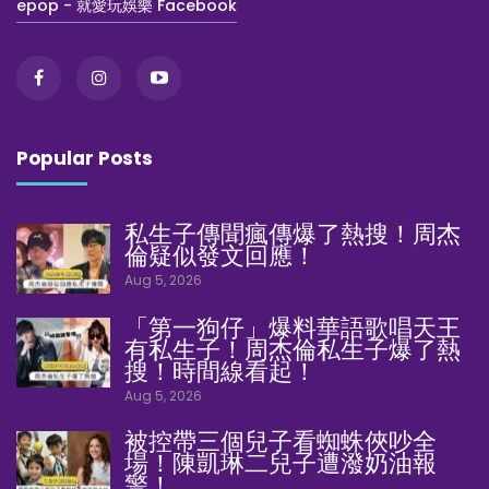
epop - 就愛玩娛樂 Facebook
Popular Posts
私生子傳聞瘋傳爆了熱搜！周杰
倫疑似發文回應！
Aug 5, 2026
「第一狗仔」爆料華語歌唱天王
有私生子！周杰倫私生子爆了熱
搜！時間線看起！
Aug 5, 2026
被控帶三個兒子看蜘蛛俠吵全
場！陳凱琳二兒子遭潑奶油報
警！