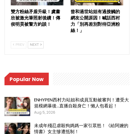
雙方粉絲矛盾升級！虞書
曾和過世站姐有過接觸的
欣被激光筆照射後續！傳
網友公開原因！喊話西村
侯明昊被警方約談！
力「別再差別對待亞洲粉
絲！」
PREV
NEXT
Popular Now
ENHYPEN西村力站姐和成員互動被審判！遭受大
規模網暴後…直播自殺身亡！懶人包看起！
Aug 5, 2026
未成年殘忍虐殺狗媽媽一家引眾怒！《給阿嬤的
情書》女主慘遭抵制！