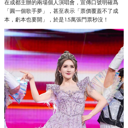
在成都主辦的兩場個人演唱會，宣傳口號明確爲
「圓一個歌手夢」，甚至表示「票價覆蓋不了成
本，虧本也要開」，於是1.5萬張門票秒沒！