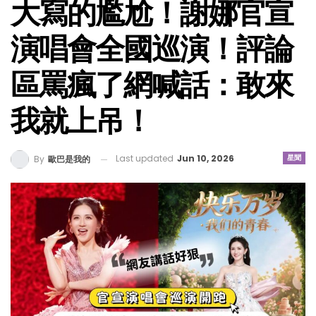
大寫的尷尬！謝娜官宣
演唱會全國巡演！評論
區罵瘋了網喊話：敢來
我就上吊！
Last updated
Jun 10, 2026
星聞
By
歐巴是我的