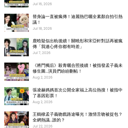
Jul 16, 2026
替身論一直被瘋傳！迪麗熱巴曬全素顏自拍引熱
議！
Jul 18, 2026
鹿晗疑似出軌後續！關曉彤和宋亞軒對話再被瘋
傳「我連心疼你都有時差」
Jul 7, 2026
《將門獨后》殺青曬合照後續！被指發孟子義未
修生圖…演員們紛紛刪帖！
Aug 2, 2026
張凌赫媽媽首次公開全家福上高位熱搜！被指中
了基因彩票！
Aug 2, 2026
王鶴棣孟子義吻戲路途曝光！激情舌吻被捉包？
全網熱議…誰的？
Jul 22, 2026