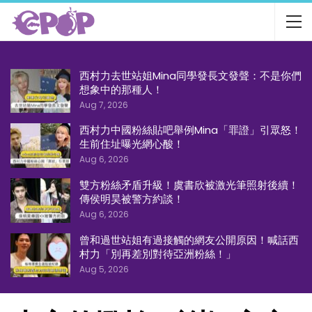
西村力去世站姐Mina同學發長文發聲：不是你們
想象中的那種人！
Aug 7, 2026
西村力中國粉絲貼吧舉例Mina「罪證」引眾怒！
生前住址曝光網心酸！
Aug 6, 2026
雙方粉絲矛盾升級！虞書欣被激光筆照射後續！
傳侯明昊被警方約談！
Aug 6, 2026
曾和過世站姐有過接觸的網友公開原因！喊話西
村力「別再差別對待亞洲粉絲！」
Aug 5, 2026