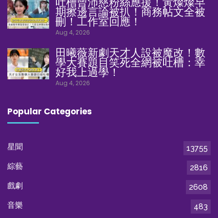
吐槽曾沛慈粉絲應援！黃燦燦早
期擦邊言論被扒！商務帖文全被
刪！工作室回應！
Aug 4, 2026
田曦薇新劇天才人設被魔改！數
學大賽題目笑死全網被吐槽：幸
好我上過學！
Aug 4, 2026
Popular Categories
星聞
13755
綜藝
2816
戲劇
2608
音樂
483