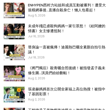
ENHYPEN西村力站姐和成員互動被審判！遭受大
規模網暴後…直播自殺身亡！懶人包看起！
Aug 5, 2026
未成年殘忍虐殺狗媽媽一家引眾怒！《給阿嬤的
情書》女主慘遭抵制！
Jul 16, 2026
替身論一直被瘋傳！迪麗熱巴曬全素顏自拍引熱
議！
Jul 18, 2026
《將門獨后》殺青曬合照後續！被指發孟子義未
修生圖…演員們紛紛刪帖！
Aug 2, 2026
張凌赫媽媽首次公開全家福上高位熱搜！被指中
了基因彩票！
Aug 2, 2026