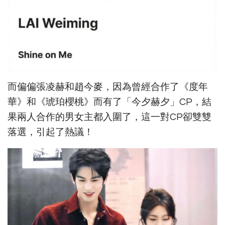
而偏偏張凌赫和趙今麥，因為曾經合作了《度年
華》和《琥珀櫻桃》而有了「今夕赫夕」CP，結
果兩人合作的男女主都入圍了，這一對CP卻雙雙
落選，引起了熱議！