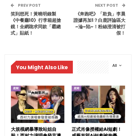
PREV POST
NEXT POST
笑到想死！黃曉明錄製
《奔跑吧》「欺負」李晨
《中餐廳10》行李箱超搶
證據再加1？白鹿評論區大
鏡！全網跪求同款「霸總
~淪~陷~！粉絲澄清被打
式」貼紙！
假！
All
You Might Also Like
星聞
星聞
大規模網暴導致站姐自
正式肖像授權給Ai短劇！
殺！西村力演唱會發言遭
戚薇首部Ai短劇被炮轟