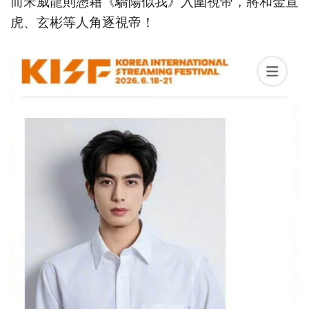
而宋威龍則憑藉《驕陽似我》入圍視帝，將和金宣
虎、玄彬等人角逐視帝！