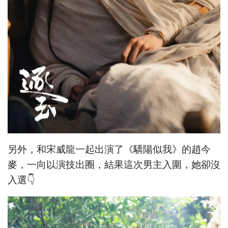
另外，和宋威龍一起出演了《驕陽似我》的趙今
麥，一向以演技出圈，結果這次男主入圍，她卻沒
入選👇