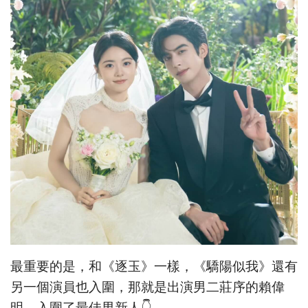
最重要的是，和《逐玉》一樣，《驕陽似我》還有
另一個演員也入圍，那就是出演男二莊序的賴偉
明，入圍了最佳男新人👇