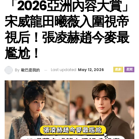
「2026亞洲內容大賞」
宋威龍田曦薇入圍視帝
視后！張凌赫趙今麥最
尷尬！
Last updated
May 12, 2026
戲劇
星聞
By
歐巴是我的