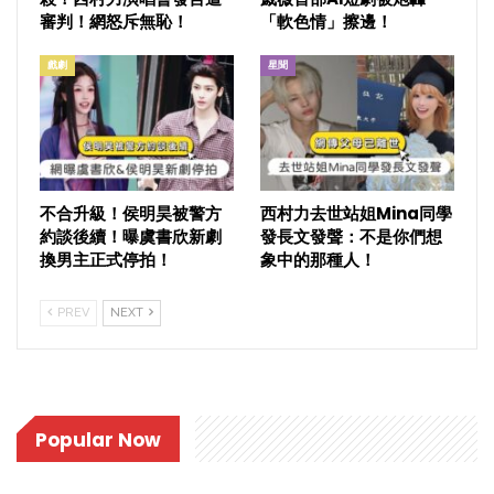
審判！網怒斥無恥！
「軟色情」擦邊！
戲劇
星聞
不合升級！侯明昊被警方
西村力去世站姐Mina同學
約談後續！曝虞書欣新劇
發長文發聲：不是你們想
換男主正式停拍！
象中的那種人！
PREV
NEXT
Popular Now