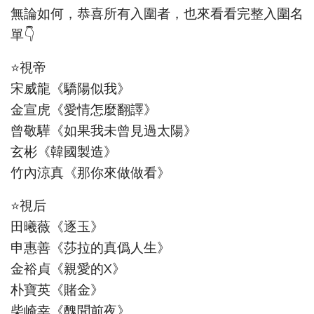
無論如何，恭喜所有入圍者，也來看看完整入圍名
單👇
⭐視帝
宋威龍《驕陽似我》
金宣虎《愛情怎麼翻譯》
曾敬驊《如果我未曾見過太陽》
玄彬《韓國製造》
竹內涼真《那你來做做看》
⭐視后
田曦薇《逐玉》
申惠善《莎拉的真僞人生》
金裕貞《親愛的X》
朴寶英《賭金》
柴崎幸《醜聞前夜》