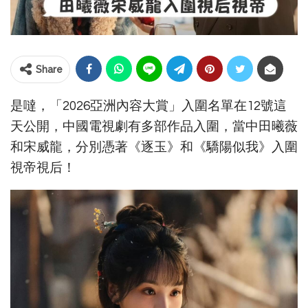
Share
是噠，「2026亞洲內容大賞」入圍名單在12號這
天公開，中國電視劇有多部作品入圍，當中田曦薇
和宋威龍，分別憑著《逐玉》和《驕陽似我》入圍
視帝視后！