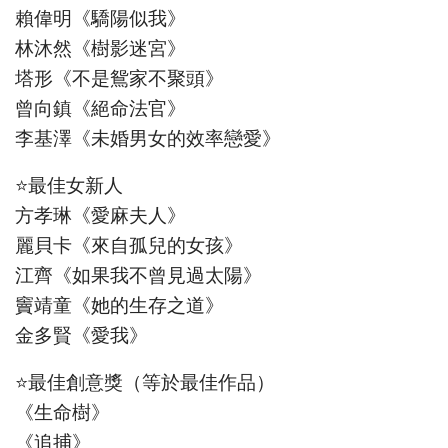
賴偉明《驕陽似我》
林沐然《樹影迷宮》
塔形《不是鴛家不聚頭》
曾向鎮《絕命法官》
李基澤《未婚男女的效率戀愛》
⭐最佳女新人
方孝琳《愛麻夫人》
麗貝卡《來自孤兒的女孩》
江齊《如果我不曾見過太陽》
竇靖童《她的生存之道》
金多賢《愛我》
⭐最佳創意獎（等於最佳作品）
《生命樹》
《追捕》