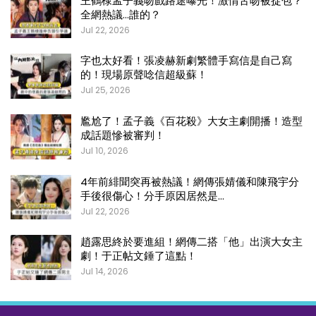
王鶴棣孟子義吻戲路途曝光！激情舌吻被捉包？
全網熱議…誰的？
Jul 22, 2026
字也太好看！張凌赫新劇繁體手寫信是自己寫
的！現場原聲唸信超級蘇！
Jul 25, 2026
尷尬了！孟子義《百花殺》大女主劇開播！造型
成話題慘被審判！
Jul 10, 2026
4年前緋聞突再被熱議！網傳張婧儀和陳飛宇分
手後很傷心！分手原因居然是…
Jul 22, 2026
趙露思終於要進組！網傳二搭「他」出演大女主
劇！于正帖文錘了這點！
Jul 14, 2026