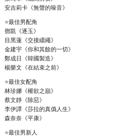
安吉莉卡《無聲的噪音》
⭐最佳男配角
鄧凱《逐玉》
目黑蓮《交接繮繩》
金建宇《你和其餘的一切》
鄭成日《韓國製造》
楊樂文《在結束之前》
⭐最佳女配角
林珍娜《權欲之巔》
蔡文靜《除惡》
李伊譚《莎拉的真僞人生》
森奈奈《平康》
⭐最佳男新人