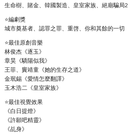
生命樹、賭金、韓國製造、皇室家族、絕廟騙局2
⭐編劇獎
城市奠基者、認罪之罪、重啓、你和其餘的一切
⭐最佳原創音樂
林俊杰《逐玉》
章昊《驕陽似我》
王菲、竇靖童《她的生存之道》
金珉錫《愛情怎麼翻譯》
玉木浩二《皇室家族》
⭐最佳視覺效果
《白日提燈》
《許願吧精靈》
《乩身》