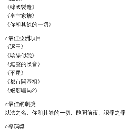
《韓國製造》
《皇室家族》
《你和其餘的一切》
⭐最佳亞洲項目
《逐玉》
《驕陽似我》
《無聲的噪音》
《平屋》
《都市開基祖》
《絕廟騙局2》
⭐最佳網劇獎
以法之名、你和其餘的一切、醜聞前夜、認罪之罪
⭐導演獎