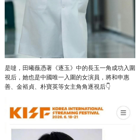
是噠，田曦薇憑著《逐玉》中的長玉一角成功入圍
視后，她也是中國唯一入圍的女演員，將和申惠
善、金裕貞、朴寶英等女主角角逐視后👇