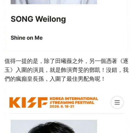
值得一提的是，除了田曦薇之外，另一個憑著《逐
玉》入圍的演員，就是飾演齊旻的鄧凱！沒錯，我
們的瘋癲皇長孫，入圍了最佳男配角呢！