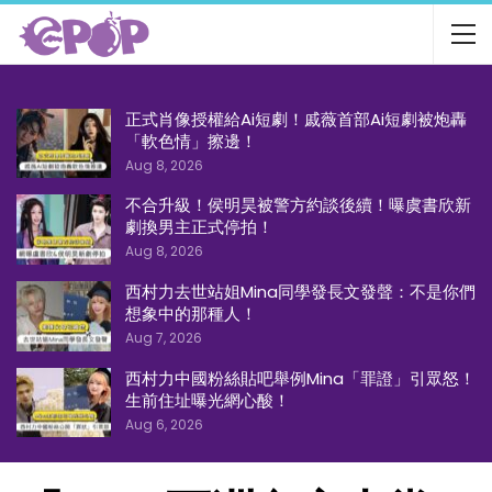
正式肖像授權給Ai短劇！戚薇首部Ai短劇被炮轟
「軟色情」擦邊！
Aug 8, 2026
不合升級！侯明昊被警方約談後續！曝虞書欣新
劇換男主正式停拍！
Aug 8, 2026
西村力去世站姐Mina同學發長文發聲：不是你們
想象中的那種人！
Aug 7, 2026
西村力中國粉絲貼吧舉例Mina「罪證」引眾怒！
生前住址曝光網心酸！
Aug 6, 2026