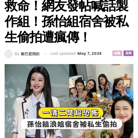
救命！網友發帖喊話製
作組！孫怡組宿舍被私
生偷拍遭瘋傳！
Last updated
May 7, 2026
綜藝
星聞
By
歐巴是我的