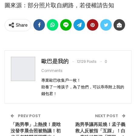
圖來源：部分照片取自網路，若侵權請告知
Share
歐巴是我的
12129 Posts
0
Comments
專業歐巴收集戶一枚！
助養了一堆孩子，為了他們，可以乖乖附上我的
錢包君！
PREV POST
NEXT POST
「跑男學」上熱搜！鹿晗
跑男爭議再延燒！孟子義
沒發李晨合照被熱議！初
救人反被指「互踩」！白