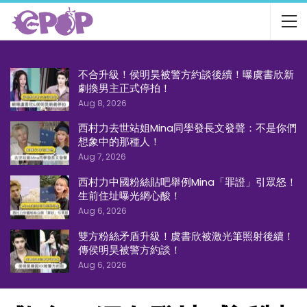
不合升級！侯明昊被警方約談後續！曝虞書欣新
劇換男主正式停拍！
Aug 8, 2026
西村力去世站姐Mina同學發長文發聲：不是你們
想象中的那種人！
Aug 7, 2026
西村力中國粉絲貼吧舉例Mina「罪證」引眾怒！
生前住址曝光網心酸！
Aug 6, 2026
雙方粉絲矛盾升級！虞書欣被激光筆照射後續！
傳侯明昊被警方約談！
Aug 6, 2026