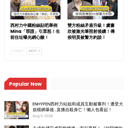
西村力中國粉絲貼吧舉例
雙方粉絲矛盾升級！虞書
Mina「罪證」引眾怒！生
欣被激光筆照射後續！傳
前住址曝光網心酸！
侯明昊被警方約談！
PREV
NEXT
Popular Now
ENHYPEN西村力站姐和成員互動被審判！遭受大
規模網暴後…直播自殺身亡！懶人包看起！
Aug 5, 2026