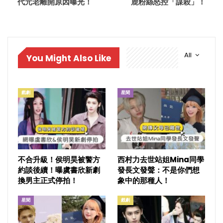
代元老離開原因曝光！
鹿粉絲怒控「謀殺」！
All
You Might Also Like
戲劇
星聞
不合升級！侯明昊被警方
西村力去世站姐Mina同學
約談後續！曝虞書欣新劇
發長文發聲：不是你們想
換男主正式停拍！
象中的那種人！
星聞
戲劇