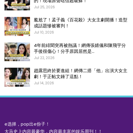
的！現場原聲唸信超級蘇！
Jul 25, 2026
尷尬了！孟子義《百花殺》大女主劇開播！造型
成話題慘被審判！
Jul 10, 2026
4年前緋聞突再被熱議！網傳張婧儀和陳飛宇分
手後很傷心！分手原因居然是…
Jul 22, 2026
趙露思終於要進組！網傳二搭「他」出演大女主
劇！于正帖文錘了這點！
Jul 14, 2026
e选择，pop出e份子！
大马史上内容最豪华，内容最丰富的娱乐周刊！！