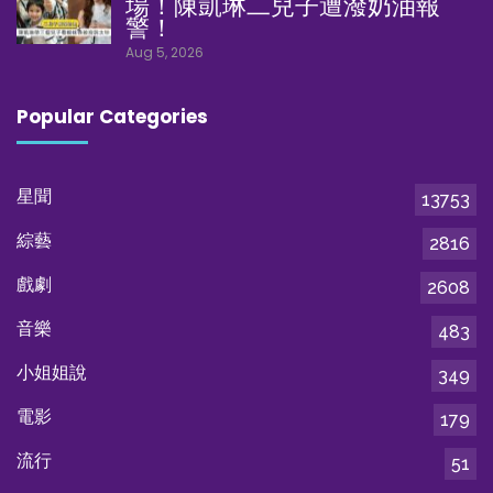
場！陳凱琳二兒子遭潑奶油報
警！
Aug 5, 2026
Popular Categories
星聞
13753
綜藝
2816
戲劇
2608
音樂
483
小姐姐說
349
電影
179
流行
51