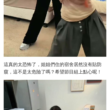
這真的太恐怖了，姐姐們住的宿舍居然沒有貼防
窺，這不是太危險了嗎？希望節目組上點心呢！