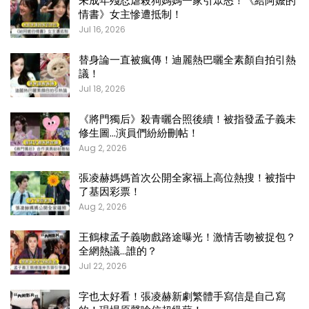
未成年殘忍虐殺狗媽媽一家引眾怒！《給阿嬤的
情書》女主慘遭抵制！
Jul 16, 2026
替身論一直被瘋傳！迪麗熱巴曬全素顏自拍引熱
議！
Jul 18, 2026
《將門獨后》殺青曬合照後續！被指發孟子義未
修生圖…演員們紛紛刪帖！
Aug 2, 2026
張凌赫媽媽首次公開全家福上高位熱搜！被指中
了基因彩票！
Aug 2, 2026
王鶴棣孟子義吻戲路途曝光！激情舌吻被捉包？
全網熱議…誰的？
Jul 22, 2026
字也太好看！張凌赫新劇繁體手寫信是自己寫