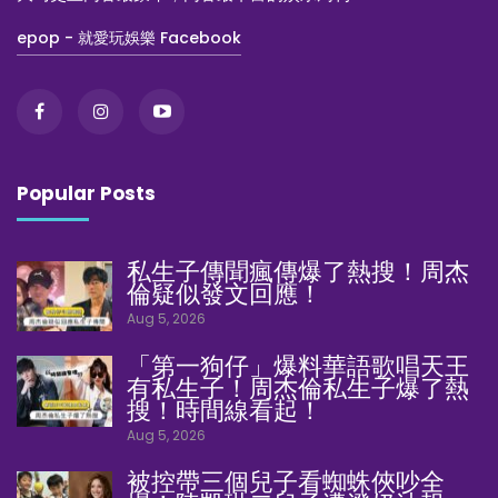
epop - 就愛玩娛樂 Facebook
Popular Posts
私生子傳聞瘋傳爆了熱搜！周杰
倫疑似發文回應！
Aug 5, 2026
「第一狗仔」爆料華語歌唱天王
有私生子！周杰倫私生子爆了熱
搜！時間線看起！
Aug 5, 2026
被控帶三個兒子看蜘蛛俠吵全