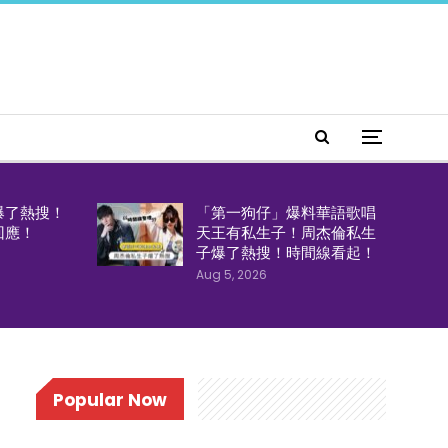
爆了熱搜！
「第一狗仔」爆料華語歌唱
回應！
天王有私生子！周杰倫私生
子爆了熱搜！時間線看起！
Aug 5, 2026
Popular Now