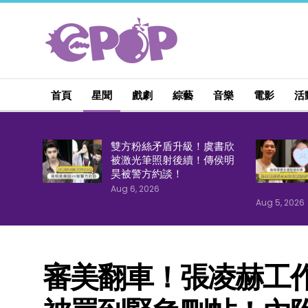
首頁
星聞
戲劇
綜藝
音樂
電影
活
雙方粉絲矛盾升級！虞書欣
被激光筆照射後續！傳侯明
昊被警方約談！
Aug 6, 2026
Aug 5, 2026
審美翻車！張凌赫工