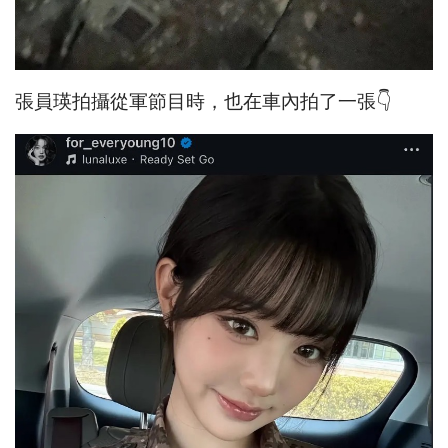
張員瑛拍攝從軍節目時，也在車內拍了一張👇