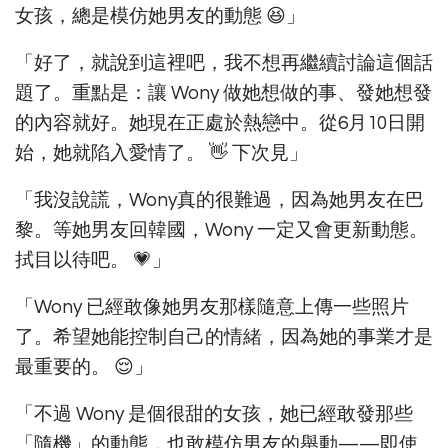
女孩，總是模仿她男友的動態 😆」
「好了，就說到這裡吧，我不想再繼續討論這個話
題了。重點是：讓 Wony 做她想做的事、發她想發
的內容就好。她現在正處於熱戀中。從6月10日開
始，她就陷入愛情了。 👋 下次見」
「我沒說謊，Wony真的很難過，因為她男友在巴
黎。等她男友回韓國，Wony 一定又會更新動態。
拭目以待吧。 💗」
「Wony 已經敢像她男友那樣隨意上傳一些照片
了。希望她能控制自己的情緒，因為她的事業才是
最重要的。 😌」
「不過 Wony 是個很甜的女孩，她已經敢發那些
「隨機」的動態，也敢模仿男友的舉動——即使