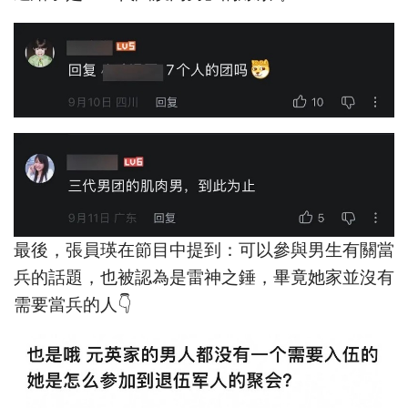
最後，張員瑛在節目中提到：可以參與男生有關當
兵的話題，也被認為是雷神之錘，畢竟她家並沒有
需要當兵的人👇