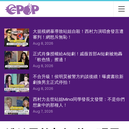
大規模網暴導致站姐自殺！西村力演唱會發言遭
審判！網怒斥無恥！
Aug 8, 2026
正式肖像授權給Ai短劇！戚薇首部Ai短劇被炮轟
「軟色情」擦邊！
Aug 8, 2026
不合升級！侯明昊被警方約談後續！曝虞書欣新
劇換男主正式停拍！
Aug 8, 2026
西村力去世站姐Mina同學發長文發聲：不是你們
想象中的那種人！
Aug 7, 2026