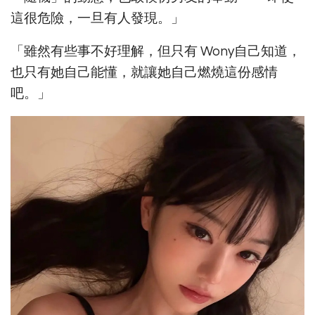
這很危險，一旦有人發現。」
「雖然有些事不好理解，但只有 Wony自己知道，
也只有她自己能懂，就讓她自己燃燒這份感情
吧。」