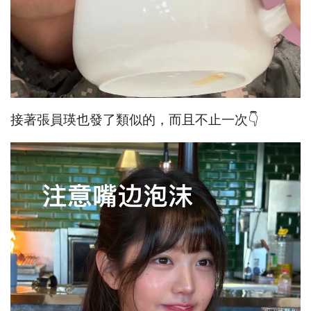
接著張員瑛也發了類似的，而且不止一次👇