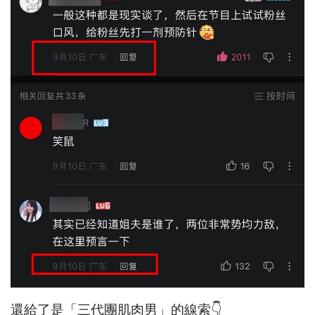
還給了是「三代團肌肉男」的線索👇