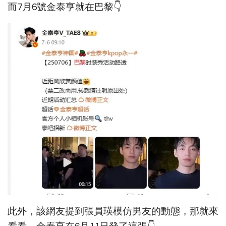
而7月6號金泰亨就在巴黎👇
此外，該網友提到張員瑛模仿男友的動態，那就來