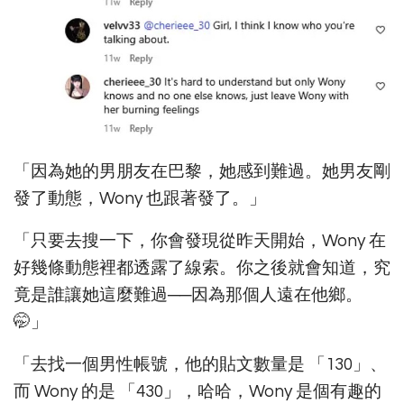
「因為她的男朋友在巴黎，她感到難過。她男友剛
發了動態，Wony 也跟著發了。」
「只要去搜一下，你會發現從昨天開始，Wony 在
好幾條動態裡都透露了線索。你之後就會知道，究
竟是誰讓她這麼難過──因為那個人遠在他鄉。
🤭」
「去找一個男性帳號，他的貼文數量是 「130」、
而 Wony 的是 「430」，哈哈，Wony 是個有趣的