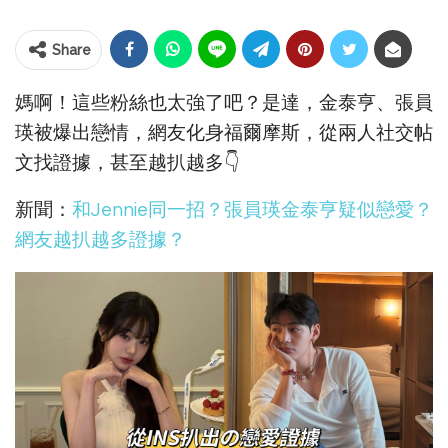
Share
媽啊！這些粉絲也太強了吧？是達，金泰亨、張員
瑛被爆出戀情，網友化身福爾摩斯，從兩人社交帖
文找證據，甚至越扒越多👇
新聞：
和Jennie同一招？張員瑛金泰亨疑似戀愛？
網友越扒越多證據？