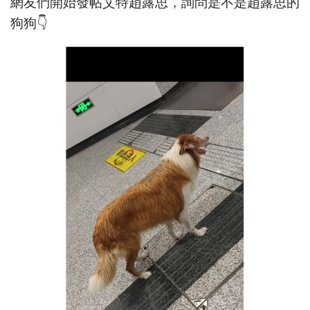
網友們開始發帖艾特趙露思，詢問是不是趙露思的
狗狗👇