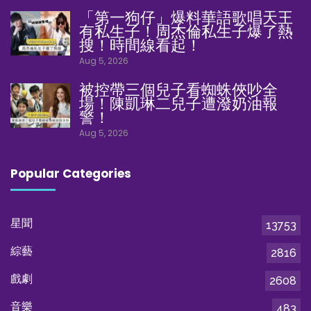
「第一狗仔」爆料華語歌唱天王
有私生子！周杰倫私生子爆了熱
搜！時間線看起！
Aug 5, 2026
被控帶三個兒子看蜘蛛俠吵全
場！陳凱琳二兒子遭潑奶油報
警！
Aug 5, 2026
Popular Categories
星聞
13753
綜藝
2816
戲劇
2608
音樂
483