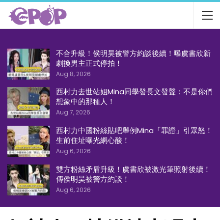
不合升級！侯明昊被警方約談後續！曝虞書欣新
劇換男主正式停拍！
Aug 8, 2026
西村力去世站姐Mina同學發長文發聲：不是你們
想象中的那種人！
Aug 7, 2026
西村力中國粉絲貼吧舉例Mina「罪證」引眾怒！
生前住址曝光網心酸！
Aug 6, 2026
雙方粉絲矛盾升級！虞書欣被激光筆照射後續！
傳侯明昊被警方約談！
Aug 6, 2026