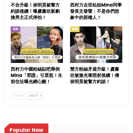
不合升級！侯明昊被警方
西村力去世站姐Mina同學
約談後續！曝虞書欣新劇
發長文發聲：不是你們想
換男主正式停拍！
象中的那種人！
星聞
戲劇
西村力中國粉絲貼吧舉例
雙方粉絲矛盾升級！虞書
Mina「罪證」引眾怒！生
欣被激光筆照射後續！傳
前住址曝光網心酸！
侯明昊被警方約談！
PREV
NEXT
Popular Now