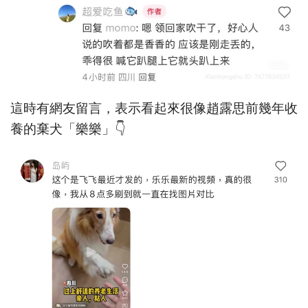
這時有網友留言，表示看起來很像趙露思前幾年收
養的棄犬「樂樂」👇