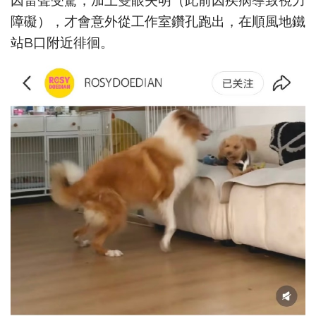
因雷聲受驚，加上雙眼失明（此前因疾病導致視力
障礙），才會意外從工作室鑽孔跑出，在順風地鐵
站B口附近徘徊。