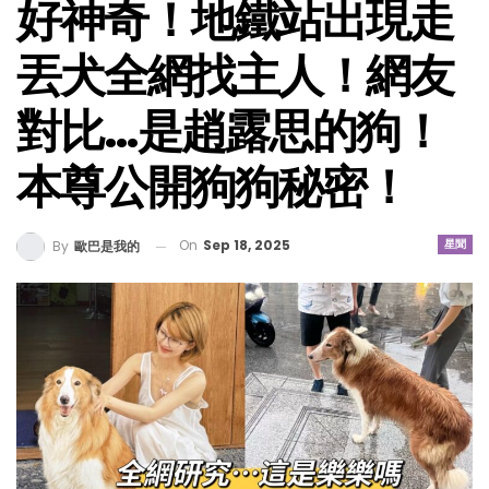
好神奇！地鐵站出現走
丟犬全網找主人！網友
對比…是趙露思的狗！
本尊公開狗狗秘密！
On
Sep 18, 2025
星聞
By
歐巴是我的