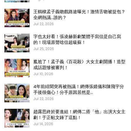
王鶴棣孟子義吻戲路途曝光！激情舌吻被捉包？
全網熱議…誰的？
Jul 22, 2026
字也太好看！張凌赫新劇繁體手寫信是自己寫
的！現場原聲唸信超級蘇！
Jul 25, 2026
尷尬了！孟子義《百花殺》大女主劇開播！造型
成話題慘被審判！
Jul 10, 2026
4年前緋聞突再被熱議！網傳張婧儀和陳飛宇分
手後很傷心！分手原因居然是…
Jul 22, 2026
趙露思終於要進組！網傳二搭「他」出演大女主
劇！于正帖文錘了這點！
Jul 14, 2026