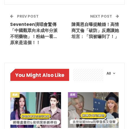
PREV POST
NEXT POST
Seventeen演唱會驚傳
陳喬恩自曝提離婚！高情
「中國觀眾向未成年分派
商艾倫「破防」反應讓她
不明藥物」！粉絲一看…
坦言：「我被嚇到了！」
原來是這個！！
All
You Might Also Like
戲劇
星聞