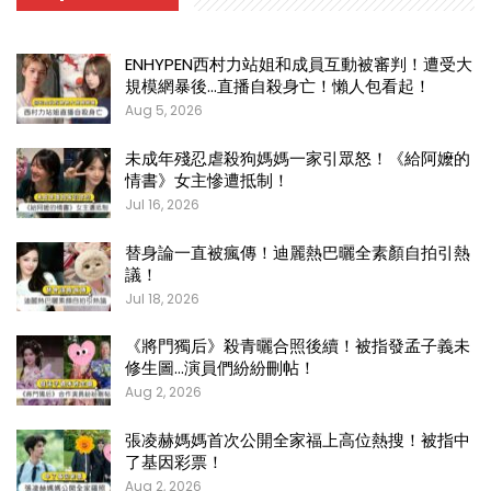
ENHYPEN西村力站姐和成員互動被審判！遭受大
規模網暴後…直播自殺身亡！懶人包看起！
Aug 5, 2026
未成年殘忍虐殺狗媽媽一家引眾怒！《給阿嬤的
情書》女主慘遭抵制！
Jul 16, 2026
替身論一直被瘋傳！迪麗熱巴曬全素顏自拍引熱
議！
Jul 18, 2026
《將門獨后》殺青曬合照後續！被指發孟子義未
修生圖…演員們紛紛刪帖！
Aug 2, 2026
張凌赫媽媽首次公開全家福上高位熱搜！被指中
了基因彩票！
Aug 2, 2026