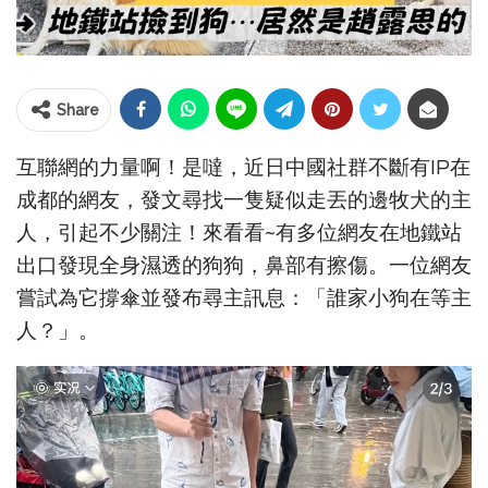
Share
互聯網的力量啊！是噠，近日中國社群不斷有IP在
成都的網友，發文尋找一隻疑似走丟的邊牧犬的主
人，引起不少關注！來看看~有多位網友在地鐵站
出口發現全身濕透的狗狗，鼻部有擦傷。一位網友
嘗試為它撐傘並發布尋主訊息：「誰家小狗在等主
人？」。