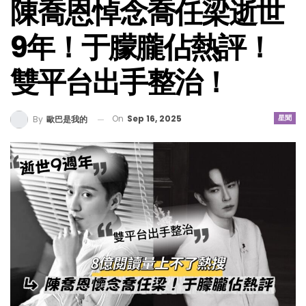
陳喬恩悼念喬任梁逝世
9年！于朦朧佔熱評！
雙平台出手整治！
On
Sep 16, 2025
星聞
By
歐巴是我的