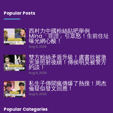
Popular Posts
西村力中國粉絲貼吧舉例
Mina「罪證」引眾怒！生前住址
曝光網心酸！
Aug 6, 2026
雙方粉絲矛盾升級！虞書欣被激
光筆照射後續！傳侯明昊被警方
約談！
Aug 6, 2026
私生子傳聞瘋傳爆了熱搜！周杰
倫疑似發文回應！
Aug 5, 2026
Popular Categories