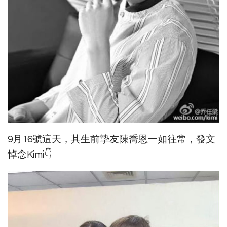
9月16號這天，其生前摯友陳喬恩一如往常，發文
悼念Kimi👇