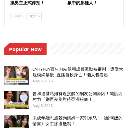
換男主正式停拍！
象中的那種人！
PREV
NEXT
Popular Now
ENHYPEN西村力站姐和成員互動被審判！遭受大
規模網暴後…直播自殺身亡！懶人包看起！
Aug 5, 2026
曾和過世站姐有過接觸的網友公開原因！喊話西
村力「別再差別對待亞洲粉絲！」
Aug 5, 2026
未成年殘忍虐殺狗媽媽一家引眾怒！《給阿嬤的
情書》女主慘遭抵制！