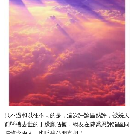
只不過和以往不同的是，這次評論區熱評，被幾天
前墜樓去世的于朦朧佔據，網友在陳喬恩評論區同
時悼念兩人，也呼籲公開真相！