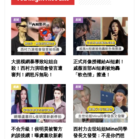
星聞
星聞
大規模網暴導致站姐自
正式肖像授權給Ai短劇！
殺！西村力演唱會發言遭
戚薇首部Ai短劇被炮轟
審判！網怒斥無恥！
「軟色情」擦邊！
戲劇
星聞
不合升級！侯明昊被警方
西村力去世站姐Mina同學
約談後續！曝虞書欣新劇
發長文發聲：不是你們想