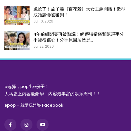
尷尬了！孟子義《百花殺》大女主劇開播！造型
成話題慘被審判！
Jul 10, 2026
4年前緋聞突再被熱議！網傳張婧儀和陳飛宇分
手後很傷心！分手原因居然是…
Jul 22, 2026
e选择，pop出e份子！
大马史上内容最豪华，内容最丰富的娱乐周刊！！
epop - 就愛玩娛樂 Facebook