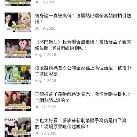
Jul 16, 2026
替身論一直被瘋傳！迪麗熱巴曬全素顏自拍引熱
議！
Jul 18, 2026
《將門獨后》殺青曬合照後續！被指發孟子義未
修生圖…演員們紛紛刪帖！
Aug 2, 2026
張凌赫媽媽首次公開全家福上高位熱搜！被指中
了基因彩票！
Aug 2, 2026
王鶴棣孟子義吻戲路途曝光！激情舌吻被捉包？
全網熱議…誰的？
Jul 22, 2026
字也太好看！張凌赫新劇繁體手寫信是自己寫
的！現場原聲唸信超級蘇！
Jul 25, 2026