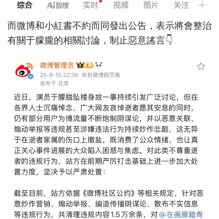
而微博和小紅書不約而同發出公告，表示將會整治
有關于朦朧的相關討論，制止惡意謠言👇