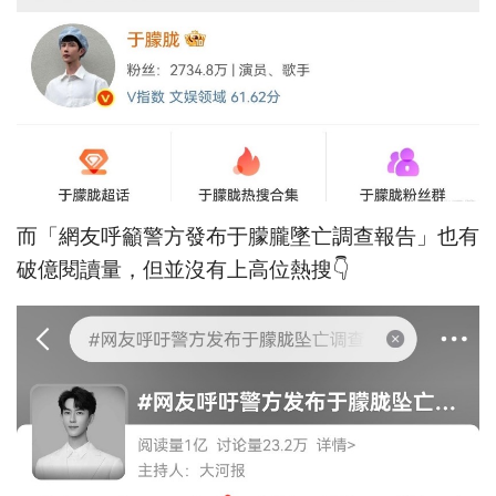
而「網友呼籲警方發布于朦朧墜亡調查報告」也有
破億閱讀量，但並沒有上高位熱搜👇