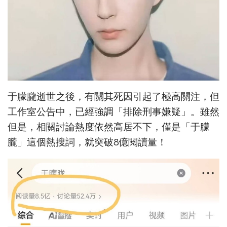
于朦朧逝世之後，有關其死因引起了極高關注，但
工作室公告中，已經強調「排除刑事嫌疑」。雖然
但是，相關討論熱度依然高居不下，僅是「于朦
朧」這個熱搜詞，就突破8億閱讀量！