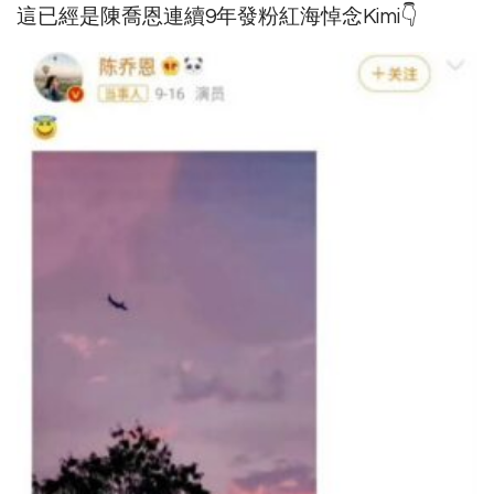
這已經是陳喬恩連續9年發粉紅海悼念Kimi👇