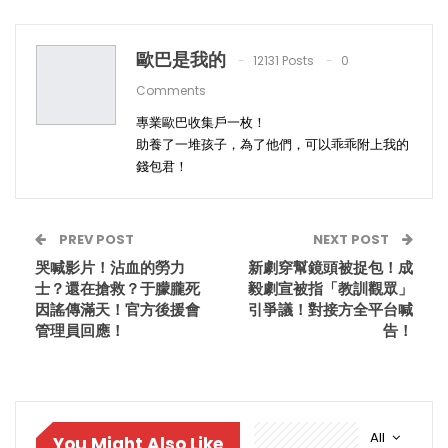
歐巴是我的
12131 Posts
0
Comments
專業歐巴收集戶一枚！
助養了一堆孩子，為了他們，可以乖乖附上我的
錢包君！
PREV POST
NEXT POST
哭喊影片！沾血的勞力
新劇穿幫鏡頭被捉包！成
士？還在搶救？于朦朧死
毅劇宣被指「教訓觀眾」
因謠傳滿天！官方後援會
引爭議！對接方全平台喊
管理員回應！
告！
All
You Might Also Like