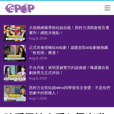
大規模網暴導致站姐自殺！西村力演唱會發言遭
審判！網怒斥無恥！
Aug 8, 2026
正式肖像授權給Ai短劇！戚薇首部Ai短劇被炮轟
「軟色情」擦邊！
Aug 8, 2026
不合升級！侯明昊被警方約談後續！曝虞書欣新
劇換男主正式停拍！
Aug 8, 2026
西村力去世站姐Mina同學發長文發聲：不是你們
想象中的那種人！
Aug 7, 2026