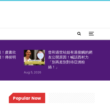
級！虞書欣
曾和過世站姐有過接觸的網
續！傳侯明
友公開原因！喊話西村力
「別再差別對待亞洲粉
絲！」
Aug 5, 2026
Popular Now