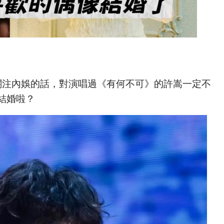
關注內娛的話，對演唱過《有何不可》的許嵩一定不
結婚啦？