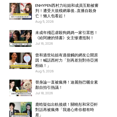
ENHYPEN西村力站姐和成員互動被審
判！遭受大規模網暴後…直播自殺身
亡！懶人包看起！
Aug 5, 2026
未成年殘忍虐殺狗媽媽一家引眾怒！
《給阿嬤的情書》女主慘遭抵制！
Jul 16, 2026
曾和過世站姐有過接觸的網友公開原
因！喊話西村力「別再差別對待亞洲
粉絲！」
Aug 5, 2026
替身論一直被瘋傳！迪麗熱巴曬全素
顏自拍引熱議！
Jul 18, 2026
鹿晗疑似出軌後續！關曉彤和宋亞軒
對話再被瘋傳「我連心疼你都有時
差」