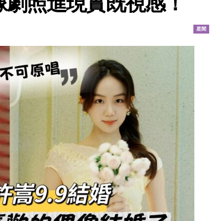
像劇照進現實既視感！
星聞