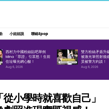
動
小姐姐說
聯絡epop
西村力中國粉絲貼吧舉例
雙方粉絲矛盾升
Mina「罪證」引眾怒！生前
被激光筆照射後
住址曝光網心酸！
昊被警方約談！
Aug 6, 2026
Aug 6, 2026
「從小學時就喜歡自己」