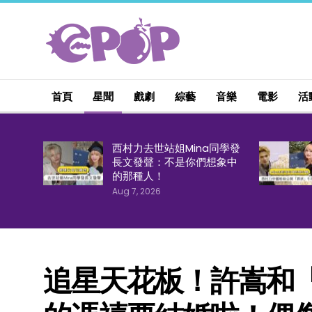
首頁
星聞
戲劇
綜藝
音樂
電影
活
西村力去世站姐Mina同學發
長文發聲：不是你們想象中
的那種人！
Aug 7, 2026
追星天花板！許嵩和