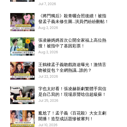
Jul 7, 2026
《將門獨后》殺青曬合照後續！被指
發孟子義未修生圖…演員們紛紛刪帖！
Aug 2, 2026
張凌赫媽媽首次公開全家福上高位熱
搜！被指中了基因彩票！
Aug 2, 2026
王鶴棣孟子義吻戲路途曝光！激情舌
吻被捉包？全網熱議…誰的？
Jul 22, 2026
字也太好看！張凌赫新劇繁體手寫信
是自己寫的！現場原聲唸信超級蘇！
Jul 25, 2026
尷尬了！孟子義《百花殺》大女主劇
開播！造型成話題慘被審判！
Jul 10, 2026