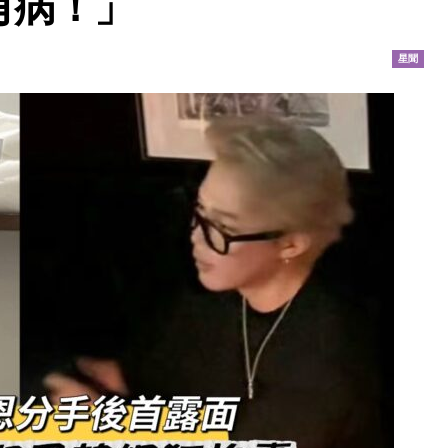
有病！」
星聞