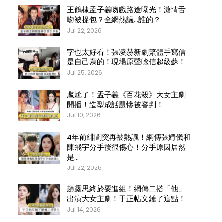
王鶴棣孟子義吻戲路途曝光！激情舌
吻被捉包？全網熱議…誰的？
Jul 22, 2026
字也太好看！張凌赫新劇繁體手寫信
是自己寫的！現場原聲唸信超級蘇！
Jul 25, 2026
尷尬了！孟子義《百花殺》大女主劇
開播！造型成話題慘被審判！
Jul 10, 2026
4年前緋聞突再被熱議！網傳張婧儀和
陳飛宇分手後很傷心！分手原因居然
是…
Jul 22, 2026
趙露思終於要進組！網傳二搭「他」
出演大女主劇！于正帖文錘了這點！
Jul 14, 2026