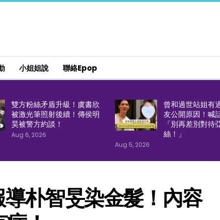
動
小姐姐說
聯絡epop
雙方粉絲矛盾升級！虞書欣
曾和過世站姐有
被激光筆照射後續！傳侯明
友公開原因！喊
昊被警方約談！
「別再差別對待
絲！」
Aug 6, 2026
Aug 5, 2026
報導朴智旻染金髮！內容