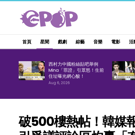
首頁
星聞
戲劇
綜藝
音樂
電影
活
西村力中國粉絲貼吧舉例
Mina「罪證」引眾怒！生前
住址曝光網心酸！
Aug 6, 2026
破500樓熱帖！韓媒