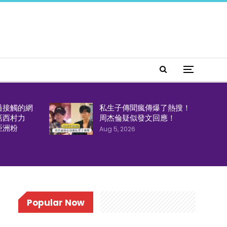
過接觸的網
私生子傳聞瘋傳爆了熱搜！
話西村力
周杰倫疑似發文回應！
亞洲粉
Aug 5, 2026
Popular Now