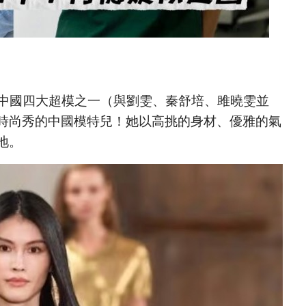
是中國四大超模之一（與劉雯、秦舒培、雎曉雯並
時尚秀的中國模特兒！她以高挑的身材、優雅的氣
地。