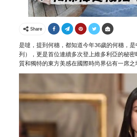
Share
是噠，提到何穗，都知道今年36歲的何穗，
列），更是首位連續多次登上維多利亞的秘密
質和獨特的東方美感在國際時尚界佔有一席之