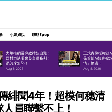
動
小姐姐說
聯絡epop
大規模網暴導致站姐自殺！
正式肖像授權給A
西村力演唱會發言遭審判！
薇首部Ai短劇被
網怒斥無恥！
情」擦邊！
Aug 8, 2026
Aug 8, 2026
傳緋聞4年！超模何穗清
隊人員聯繫不上！