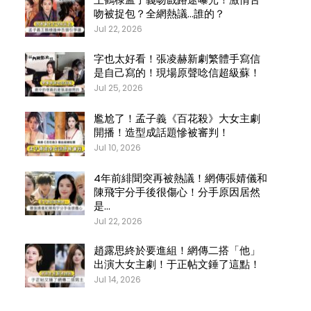
吻被捉包？全網熱議…誰的？
Jul 22, 2026
字也太好看！張凌赫新劇繁體手寫信
是自己寫的！現場原聲唸信超級蘇！
Jul 25, 2026
尷尬了！孟子義《百花殺》大女主劇
開播！造型成話題慘被審判！
Jul 10, 2026
4年前緋聞突再被熱議！網傳張婧儀和
陳飛宇分手後很傷心！分手原因居然
是…
Jul 22, 2026
趙露思終於要進組！網傳二搭「他」
出演大女主劇！于正帖文錘了這點！
Jul 14, 2026