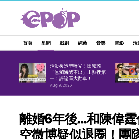
首頁
星聞
戲劇
綜藝
音樂
電影
活
活動後造型曝光！田曦薇
「無瀏海認不出」上熱搜第
一！評論區大翻車！
Aug 9, 2026
離婚6年後…和陳偉霆
空微博疑似退圈！團