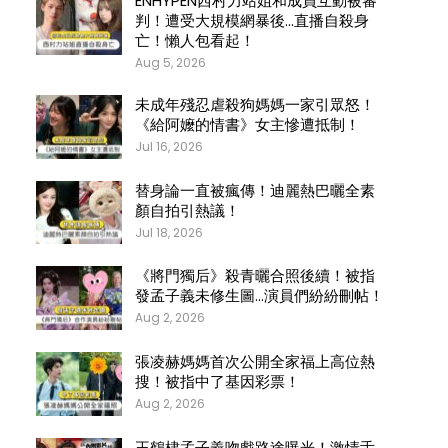
ENHYPEN西村力站姐和成員互動被審
判！遭受大規模網暴後…直播自殺身
亡！懶人包看起！
Aug 5, 2026
未成年殘忍虐殺狗媽媽一家引眾怒！
《給阿嬤的情書》女主慘遭抵制！
Jul 16, 2026
替身論一直被瘋傳！迪麗熱巴曬全素
顏自拍引熱議！
Jul 18, 2026
《將門獨后》殺青曬合照後續！被指
發孟子義未修生圖…演員們紛紛刪帖！
Aug 2, 2026
張凌赫媽媽首次公開全家福上高位熱
搜！被指中了基因彩票！
Aug 2, 2026
王鶴棣孟子義吻戲路途曝光！激情舌