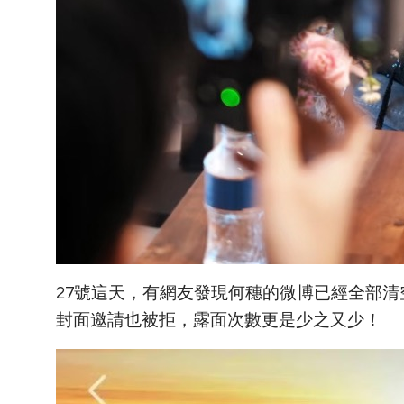
27號這天，有網友發現何穗的微博已經全部清
封面邀請也被拒，露面次數更是少之又少！