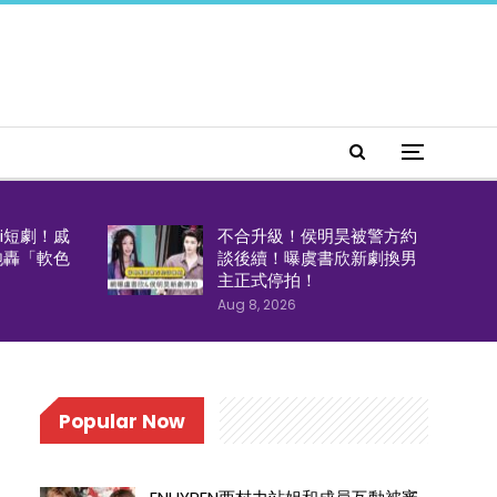
i短劇！戚
不合升級！侯明昊被警方約
炮轟「軟色
談後續！曝虞書欣新劇換男
主正式停拍！
Aug 8, 2026
Popular Now