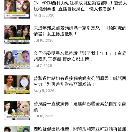
ENHYPEN西村力站姐和成員互動被審判！遭受大
規模網暴後…直播自殺身亡！懶人包看起！
Aug 5, 2026
未成年殘忍虐殺狗媽媽一家引眾怒！《給阿嬤的
情書》女主慘遭抵制！
Jul 16, 2026
金子涵發明星名單控訴「毀了我十年！」！白鹿
趙露思 王嘉爾 檀健次都上榜！
Jul 7, 2026
曾和過世站姐有過接觸的網友公開原因！喊話西
村力「別再差別對待亞洲粉絲！」
Aug 5, 2026
替身論一直被瘋傳！迪麗熱巴曬全素顏自拍引熱
議！
Jul 18, 2026
鹿晗疑似出軌後續！關曉彤和宋亞軒對話再被瘋