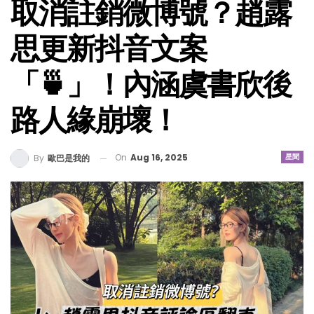
取消註銷微博號？趙露
思更新抖音文案
「🍵」！內涵虞書欣後
路人緣崩壞！
On
Aug 16, 2025
星聞
By
歐巴是我的