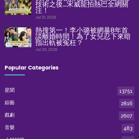
技術之後…宋威龍拍熱巴全網關
注！
Jul 31, 2026
熱搜第一！李小璐被網暴8年首
談離婚時間！為了女兒忍下來暗
指出軌被冤枉？
Jul 30, 2026
Popular Categories
星聞
13751
綜藝
2816
戲劇
2607
音樂
483