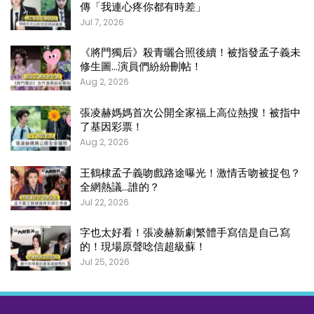
傳「我連心疼你都有時差」
Jul 7, 2026
《將門獨后》殺青曬合照後續！被指發孟子義未
修生圖…演員們紛紛刪帖！
Aug 2, 2026
張凌赫媽媽首次公開全家福上高位熱搜！被指中
了基因彩票！
Aug 2, 2026
王鶴棣孟子義吻戲路途曝光！激情舌吻被捉包？
全網熱議…誰的？
Jul 22, 2026
字也太好看！張凌赫新劇繁體手寫信是自己寫
的！現場原聲唸信超級蘇！
Jul 25, 2026