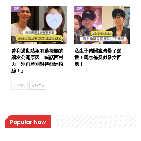
星聞
星聞
曾和過世站姐有過接觸的
私生子傳聞瘋傳爆了熱
網友公開原因！喊話西村
搜！周杰倫疑似發文回
力「別再差別對待亞洲粉
應！
絲！」
PREV
NEXT
Popular Now