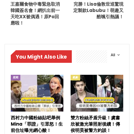
王嘉爾食物中毒緊急取消
完勝！Lisa倫敦世巡驚現
韓國簽名會！網扒出前一
定製款Labubu！萌趣又
天吃XX被偶遇！原Po回
酷颯引熱議！
應啦！
All
You Might Also Like
星聞
戲劇
西村力中國粉絲貼吧舉例
雙方粉絲矛盾升級！虞書
Mina「罪證」引眾怒！生
欣被激光筆照射後續！傳
前住址曝光網心酸！
侯明昊被警方約談！