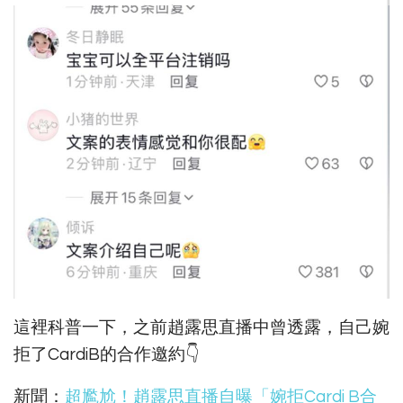
這裡科普一下，之前趙露思直播中曾透露，自己婉
拒了CardiB的合作邀約👇
新聞：
超尷尬！趙露思直播自曝「婉拒Cardi B合