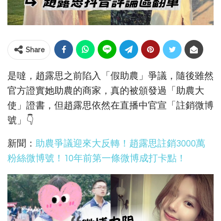
Share
是噠，趙露思之前陷入「假助農」爭議，隨後雖然
官方證實她助農的商家，真的被頒發過「助農大
使」證書，但趙露思依然在直播中官宣「註銷微博
號」👇
新聞：
助農爭議迎來大反轉！趙露思註銷3000萬
粉絲微博號！10年前第一條微博成打卡點！