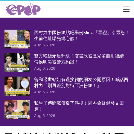
西村力中國粉絲貼吧舉例Mina「罪證」引眾怒！
生前住址曝光網心酸！
Aug 6, 2026
雙方粉絲矛盾升級！虞書欣被激光筆照射後續！
傳侯明昊被警方約談！
Aug 6, 2026
曾和過世站姐有過接觸的網友公開原因！喊話西
村力「別再差別對待亞洲粉絲！」
Aug 5, 2026
私生子傳聞瘋傳爆了熱搜！周杰倫疑似發文回
應！
Aug 5, 2026