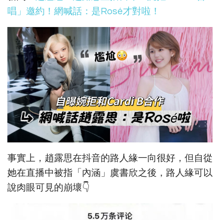
唱」邀約！網喊話：是Rosé才對啦！
事實上，趙露思在抖音的路人緣一向很好，但自從
她在直播中被指「內涵」虞書欣之後，路人緣可以
說肉眼可見的崩壞👇