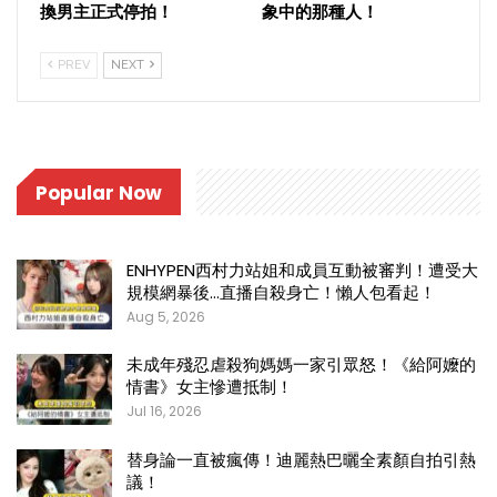
換男主正式停拍！
象中的那種人！
PREV
NEXT
Popular Now
ENHYPEN西村力站姐和成員互動被審判！遭受大
規模網暴後…直播自殺身亡！懶人包看起！
Aug 5, 2026
未成年殘忍虐殺狗媽媽一家引眾怒！《給阿嬤的
情書》女主慘遭抵制！
Jul 16, 2026
替身論一直被瘋傳！迪麗熱巴曬全素顏自拍引熱
議！