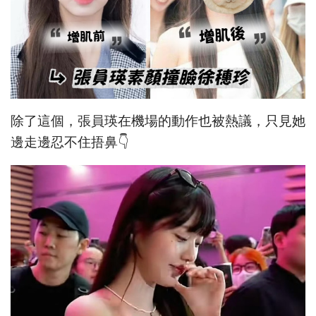
除了這個，張員瑛在機場的動作也被熱議，只見她
邊走邊忍不住捂鼻👇