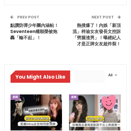
PREV POST
NEXT POST
點讚防彈少年團內涵帖！
熱搜爆了！內娛「新頂
Seventeen權順榮被炮
流」梓渝女友發長文控訴
轟「輸不起」！
「劈腿渣男」！曝經紀人
才是正牌女友超炸裂！
All
You Might Also Like
星聞
星聞