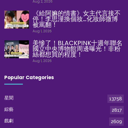
Aug 2, 2026
《給阿嫲的情書》女主代言接不
停！李思潼換個妝…化妝師微博
被罵翻！
Aug 1, 2026
美慘了！BLACKPINK十週年聯名
國立中央博物館周邊曝光！非粉
絲都想買的程度！
Aug 1, 2026
Popular Categories
星聞
13758
綜藝
2817
戲劇
2609