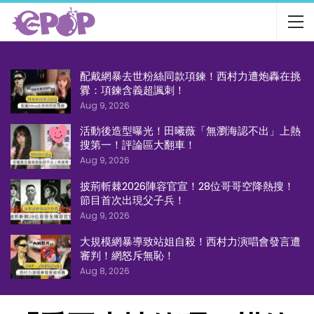
配戴網暴去世粉絲同款項鍊！西村力遭炮轟在挑
釁：項鍊含義超諷刺！
Aug 9, 2026
活動後造型曝光！田曦薇「無瀏海認不出」上熱
搜第一！評論區大翻車！
Aug 9, 2026
披荊斬棘2026陣容官宣！28位哥哥空降熱搜！
節目首次出現父子兵！
Aug 9, 2026
大規模網暴導致站姐自殺！西村力演唱會發言遭
審判！網怒斥無恥！
Aug 8, 2026