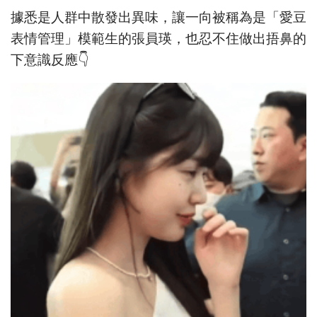
據悉是人群中散發出異味，讓一向被稱為是「愛豆
表情管理」模範生的張員瑛，也忍不住做出捂鼻的
下意識反應👇