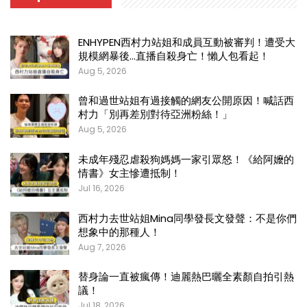
ENHYPEN西村力站姐和成員互動被審判！遭受大
規模網暴後…直播自殺身亡！懶人包看起！
Aug 5, 2026
曾和過世站姐有過接觸的網友公開原因！喊話西
村力「別再差別對待亞洲粉絲！」
Aug 5, 2026
未成年殘忍虐殺狗媽媽一家引眾怒！《給阿嬤的
情書》女主慘遭抵制！
Jul 16, 2026
西村力去世站姐Mina同學發長文發聲：不是你們
想象中的那種人！
Aug 7, 2026
替身論一直被瘋傳！迪麗熱巴曬全素顏自拍引熱
議！
Jul 18, 2026