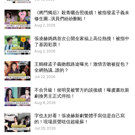
《將門獨后》殺青曬合照後續！被指發孟子義未
修生圖…演員們紛紛刪帖！
Aug 2, 2026
張凌赫媽媽首次公開全家福上高位熱搜！被指中
了基因彩票！
Aug 2, 2026
王鶴棣孟子義吻戲路途曝光！激情舌吻被捉包？
全網熱議…誰的？
Jul 22, 2026
不合升級！侯明昊被警方約談後續！曝虞書欣新
劇換男主正式停拍！
Aug 8, 2026
字也太好看！張凌赫新劇繁體手寫信是自己寫
的！現場原聲唸信超級蘇！
Jul 25, 2026