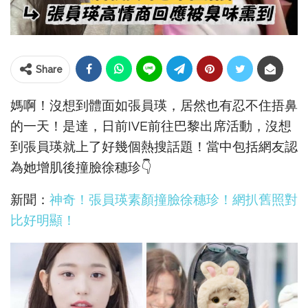
Share
媽啊！沒想到體面如張員瑛，居然也有忍不住捂鼻
的一天！是達，日前IVE前往巴黎出席活動，沒想
到張員瑛就上了好幾個熱搜話題！當中包括網友認
為她增肌後撞臉徐穗珍👇
新聞：
神奇！張員瑛素顏撞臉徐穗珍！網扒舊照對
比好明顯！