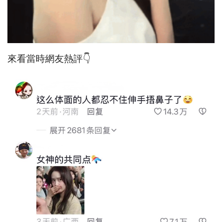
來看當時網友熱評👇