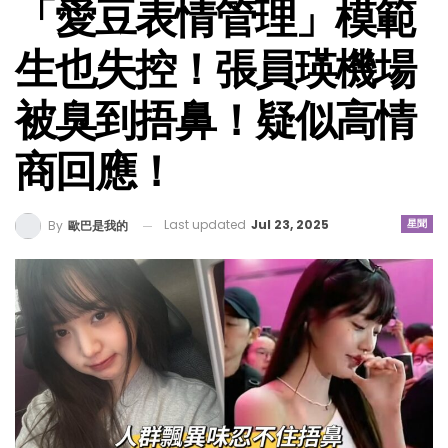
「愛豆表情管理」模範
生也失控！張員瑛機場
被臭到捂鼻！疑似高情
商回應！
Last updated
Jul 23, 2025
星聞
By
歐巴是我的