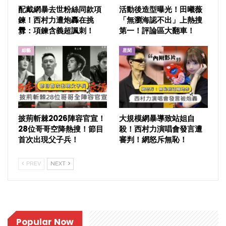
配戴網暴去世粉絲同款項
活動後造型曝光！田曦薇
鍊！西村力遭炮轟在挑
「無瀏海認不出」上熱搜
釁：項鍊含義超諷刺！
第一！評論區大翻車！
綜藝
星聞
披荊斬棘2026陣容官宣！
大規模網暴導致站姐自
28位哥哥空降熱搜！節目
殺！西村力演唱會發言遭
首次出現父子兵！
審判！網怒斥無恥！
PREV
NEXT
Popular Now