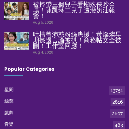
被控帶三個兒子看蜘蛛俠吵全
場！陳凱琳二兒子遭潑奶油報
警！
Aug 5, 2026
吐槽曾沛慈粉絲應援！黃燦燦早
期擦邊言論被扒！商務帖文全被
刪！工作室回應！
Aug 4, 2026
Popular Categories
星聞
13751
綜藝
2816
戲劇
2607
音樂
483