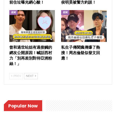
前住址曝光網心酸！
侯明昊被警方約談！
星聞
星聞
曾和過世站姐有過接觸的
私生子傳聞瘋傳爆了熱
網友公開原因！喊話西村
搜！周杰倫疑似發文回
力「別再差別對待亞洲粉
應！
絲！」
PREV
NEXT
Popular Now