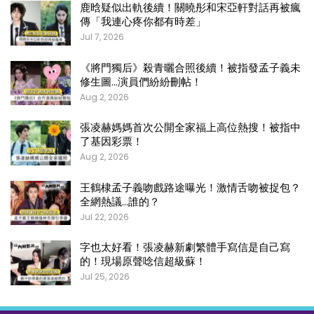
鹿晗疑似出軌後續！關曉彤和宋亞軒對話再被瘋
傳「我連心疼你都有時差」
Jul 7, 2026
《將門獨后》殺青曬合照後續！被指發孟子義未
修生圖…演員們紛紛刪帖！
Aug 2, 2026
張凌赫媽媽首次公開全家福上高位熱搜！被指中
了基因彩票！
Aug 2, 2026
王鶴棣孟子義吻戲路途曝光！激情舌吻被捉包？
全網熱議…誰的？
Jul 22, 2026
字也太好看！張凌赫新劇繁體手寫信是自己寫
的！現場原聲唸信超級蘇！
Jul 25, 2026