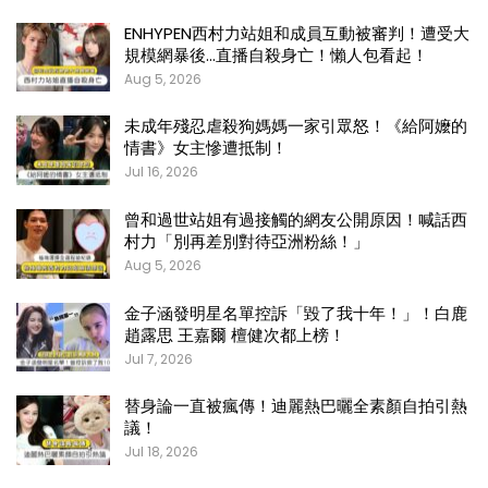
ENHYPEN西村力站姐和成員互動被審判！遭受大
規模網暴後…直播自殺身亡！懶人包看起！
Aug 5, 2026
未成年殘忍虐殺狗媽媽一家引眾怒！《給阿嬤的
情書》女主慘遭抵制！
Jul 16, 2026
曾和過世站姐有過接觸的網友公開原因！喊話西
村力「別再差別對待亞洲粉絲！」
Aug 5, 2026
金子涵發明星名單控訴「毀了我十年！」！白鹿
趙露思 王嘉爾 檀健次都上榜！
Jul 7, 2026
替身論一直被瘋傳！迪麗熱巴曬全素顏自拍引熱
議！
Jul 18, 2026