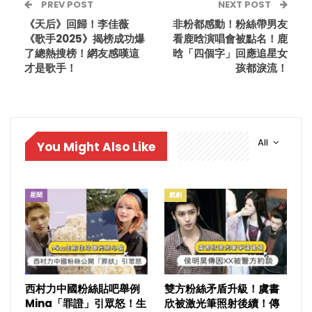
PREV POST
NEXT POST
《天后》回歸！李佳薇
非粉都感動！粉絲帶男友
《歌手2025》揭榜成功爆
看鹿晗演唱會被點名！鹿
了總熱搜榜！網友感嘆這
晗「四個字」回應追星女
才是歌手！
孩都淚流！
All
You Might Also Like
星聞
戲劇
西村力中國粉絲貼吧舉例
雙方粉絲矛盾升級！虞書
Mina「罪證」引眾怒！生
欣被激光筆照射後續！傳