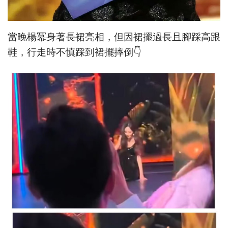
當晚楊冪身著長裙亮相，但因裙擺過長且腳踩高跟
鞋，行走時不慎踩到裙擺摔倒👇