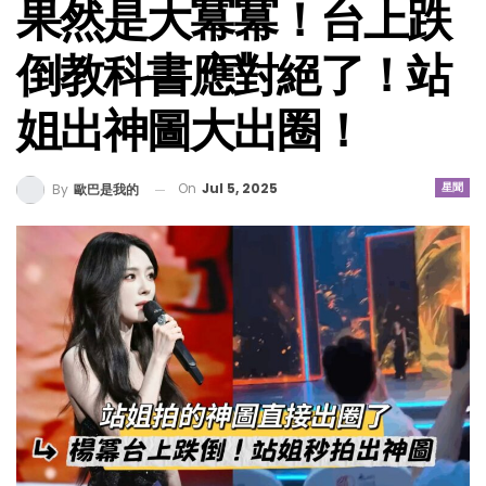
果然是大冪冪！台上跌
倒教科書應對絕了！站
姐出神圖大出圈！
On
Jul 5, 2025
星聞
By
歐巴是我的