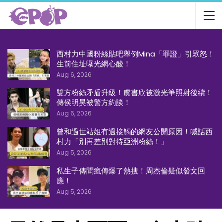
西村力中國粉絲貼吧舉例Mina「罪證」引眾怒！
生前住址曝光網心酸！
Aug 6, 2026
雙方粉絲矛盾升級！虞書欣被激光筆照射後續！
傳侯明昊被警方約談！
Aug 6, 2026
曾和過世站姐有過接觸的網友公開原因！喊話西
村力「別再差別對待亞洲粉絲！」
Aug 5, 2026
私生子傳聞瘋傳爆了熱搜！周杰倫疑似發文回
應！
Aug 5, 2026