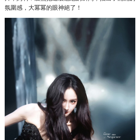
氛圍感，大冪冪的眼神絕了！