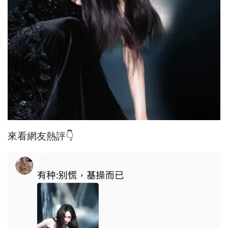
來看網友熱評👇