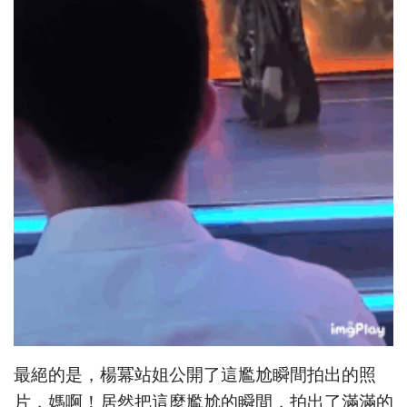
最絕的是，楊冪站姐公開了這尷尬瞬間拍出的照
片，媽啊！居然把這麼尷尬的瞬間，拍出了滿滿的