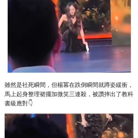
雖然是社死瞬間，但楊冪在跌倒瞬間就蹲姿緩衝，
馬上起身整理裙擺加微笑三連殺，被讚摔出了教科
書級應對👇