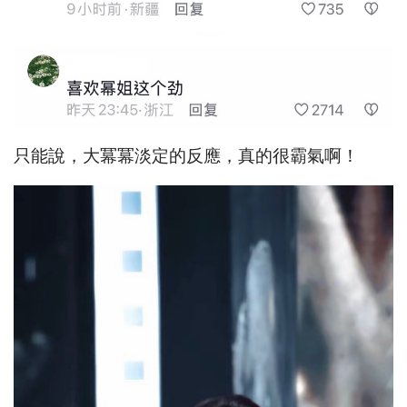
只能說，大冪冪淡定的反應，真的很霸氣啊！