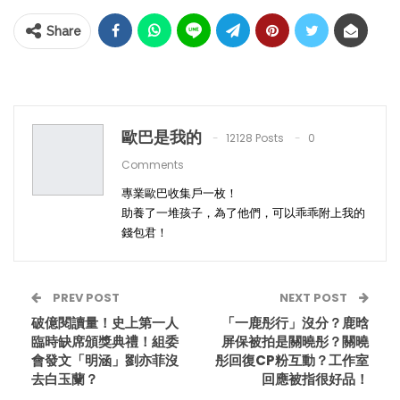
Share
歐巴是我的
12128 Posts
0
Comments
專業歐巴收集戶一枚！
助養了一堆孩子，為了他們，可以乖乖附上我的
錢包君！
PREV POST
NEXT POST
破億閱讀量！史上第一人
「一鹿彤行」沒分？鹿晗
臨時缺席頒獎典禮！組委
屏保被拍是關曉彤？關曉
會發文「明涵」劉亦菲沒
彤回復CP粉互動？工作室
去白玉蘭？
回應被指很好品！