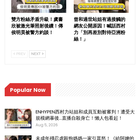
雙方粉絲矛盾升級！虞書
曾和過世站姐有過接觸的
欣被激光筆照射後續！傳
網友公開原因！喊話西村
侯明昊被警方約談！
力「別再差別對待亞洲粉
絲！」
PREV
NEXT
Popular Now
ENHYPEN西村力站姐和成員互動被審判！遭受大
規模網暴後…直播自殺身亡！懶人包看起！
Aug 5, 2026
未成年殘忍虐殺狗媽媽一家引眾怒！《給阿嬤的