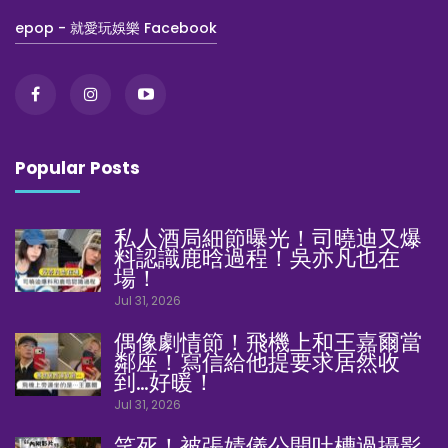
epop - 就愛玩娛樂 Facebook
Popular Posts
私人酒局細節曝光！司曉迪又爆
料認識鹿晗過程！吳亦凡也在
場！
Jul 31, 2026
偶像劇情節！飛機上和王嘉爾當
鄰座！寫信給他提要求居然收
到…好暖！
Jul 31, 2026
笑死！被張婧儀公開吐槽過攝影