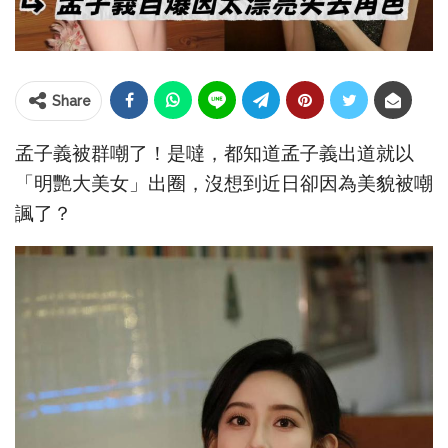
Share
孟子義被群嘲了！是噠，都知道孟子義出道就以
「明艷大美女」出圈，沒想到近日卻因為美貌被嘲
諷了？