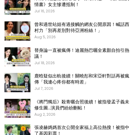
情書》女主慘遭抵制！
Jul 16, 2026
曾和過世站姐有過接觸的網友公開原因！喊話西
村力「別再差別對待亞洲粉絲！」
Aug 5, 2026
替身論一直被瘋傳！迪麗熱巴曬全素顏自拍引熱
議！
Jul 18, 2026
鹿晗疑似出軌後續！關曉彤和宋亞軒對話再被瘋
傳「我連心疼你都有時差」
Jul 7, 2026
《將門獨后》殺青曬合照後續！被指發孟子義未
修生圖…演員們紛紛刪帖！
Aug 2, 2026
張凌赫媽媽首次公開全家福上高位熱搜！被指中
了基因彩票！