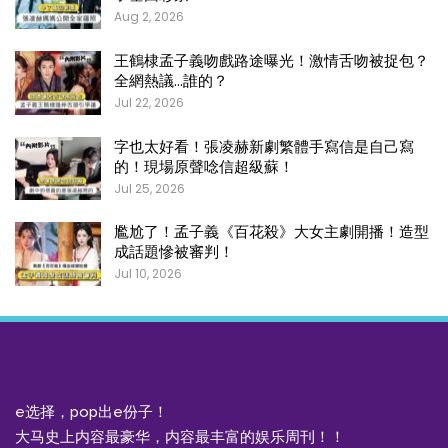
Aug 2, 2026
王鶴棣孟子義吻戲路途曝光！激情舌吻被捉包？
全網熱議…誰的？
Jul 22, 2026
字也太好看！張凌赫新劇繁體手寫信是自己寫
的！現場原聲唸信超級蘇！
Jul 25, 2026
尷尬了！孟子義《百花殺》大女主劇開播！造型
成話題慘被審判！
Jul 10, 2026
e选择，pop出e份子！
大马史上内容最豪华，内容最丰富的娱乐周刊！！