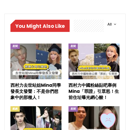
All
You Might Also Like
星聞
星聞
西村力去世站姐Mina同學
西村力中國粉絲貼吧舉例
發長文發聲：不是你們想
Mina「罪證」引眾怒！生
象中的那種人！
前住址曝光網心酸！
戲劇
星聞