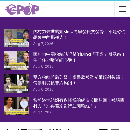
西村力去世站姐Mina同學發長文發聲：不是你們
想象中的那種人！
Aug 7, 2026
西村力中國粉絲貼吧舉例Mina「罪證」引眾怒！
生前住址曝光網心酸！
Aug 6, 2026
雙方粉絲矛盾升級！虞書欣被激光筆照射後續！
傳侯明昊被警方約談！
Aug 6, 2026
曾和過世站姐有過接觸的網友公開原因！喊話西
村力「別再差別對待亞洲粉絲！」
Aug 5, 2026