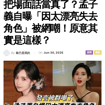
把場面話當真了？孟子
義自曝「因太漂亮失去
角色」被網嘲！原意其
實是這樣？
On
Jun 30, 2025
星聞
戲劇
By
歐巴是我的