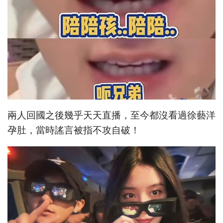
兩人回國之後幾乎天天直播，至今都沒看過徐藝洋
孕肚，當時謠言被指不攻自破！