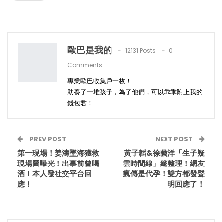
歐巴是我的
12131 Posts
0
Comments
專業歐巴收集戶一枚！
助養了一堆孩子，為了他們，可以乖乖附上我的
錢包君！
PREV POST
NEXT POST
第一現場！姜濤墜海獲救
黃子韜&徐藝洋「生子疑
現場圖曝光！出事前曾喝
雲時間線」總整理！網友
酒！本人發社交平台回
瘋傳是代孕！雙方都發聲
應！
明回應了！