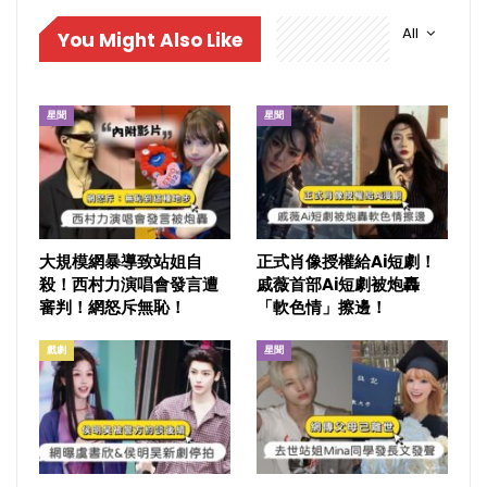
All
You Might Also Like
星聞
星聞
大規模網暴導致站姐自
正式肖像授權給Ai短劇！
殺！西村力演唱會發言遭
戚薇首部Ai短劇被炮轟
審判！網怒斥無恥！
「軟色情」擦邊！
戲劇
星聞