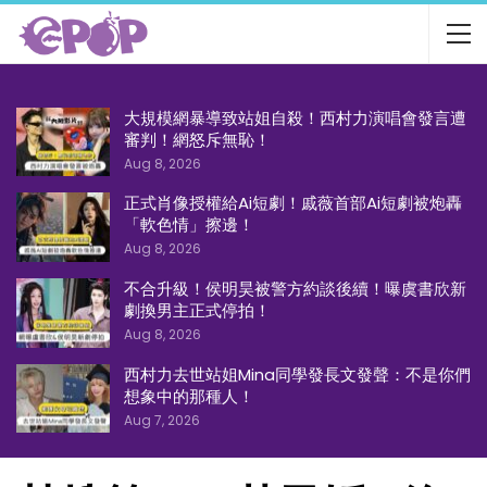
大規模網暴導致站姐自殺！西村力演唱會發言遭
審判！網怒斥無恥！
Aug 8, 2026
正式肖像授權給Ai短劇！戚薇首部Ai短劇被炮轟
「軟色情」擦邊！
Aug 8, 2026
不合升級！侯明昊被警方約談後續！曝虞書欣新
劇換男主正式停拍！
Aug 8, 2026
西村力去世站姐Mina同學發長文發聲：不是你們
想象中的那種人！
Aug 7, 2026