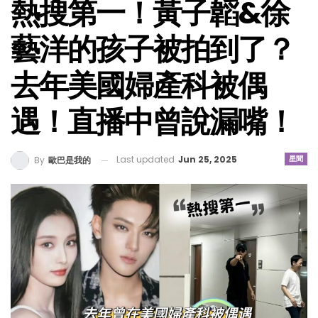
熱搜第一！黃子韜&徐
藝洋的孩子被拍到了？
去年美國婦產科被偶
遇！直播中曾說漏嘴！
Last updated
Jun 25, 2025
星聞
By
歐巴是我的