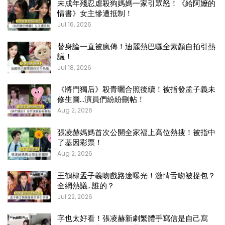
未成年殘忍虐殺狗媽媽一家引眾怒！《給阿嬤的
情書》女主慘遭抵制！
Jul 16, 2026
替身論一直被瘋傳！迪麗熱巴曬全素顏自拍引熱
議！
Jul 18, 2026
《將門獨后》殺青曬合照後續！被指發孟子義未
修生圖…演員們紛紛刪帖！
Aug 2, 2026
張凌赫媽媽首次公開全家福上高位熱搜！被指中
了基因彩票！
Aug 2, 2026
王鶴棣孟子義吻戲路途曝光！激情舌吻被捉包？
全網熱議…誰的？
Jul 22, 2026
字也太好看！張凌赫新劇繁體手寫信是自己寫