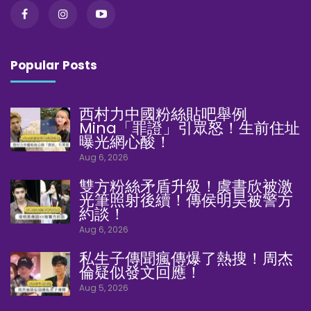
Popular Posts
西村力中國粉絲貼吧舉例
Mina「罪證」引眾怒！生前住址
曝光網心酸！
Aug 6, 2026
雙方粉絲矛盾升級！虞書欣被激
光筆照射後續！傳侯明昊被警方
約談！
Aug 6, 2026
私生子傳聞瘋傳爆了熱搜！周杰
倫疑似發文回應！
Aug 5, 2026