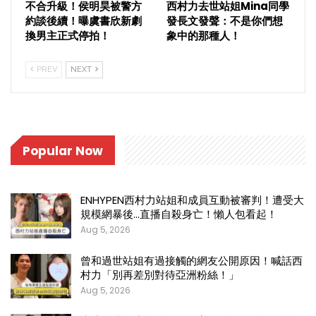
不合升級！侯明昊被警方
西村力去世站姐Mina同學
約談後續！曝虞書欣新劇
發長文發聲：不是你們想
換男主正式停拍！
象中的那種人！
PREV
NEXT
Popular Now
ENHYPEN西村力站姐和成員互動被審判！遭受大
規模網暴後…直播自殺身亡！懶人包看起！
Aug 5, 2026
曾和過世站姐有過接觸的網友公開原因！喊話西
村力「別再差別對待亞洲粉絲！」
Aug 5, 2026