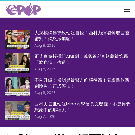
大規模網暴導致站姐自殺！西村力演唱會發言遭
審判！網怒斥無恥！
Aug 8, 2026
正式肖像授權給Ai短劇！戚薇首部Ai短劇被炮轟
「軟色情」擦邊！
Aug 8, 2026
不合升級！侯明昊被警方約談後續！曝虞書欣新
劇換男主正式停拍！
Aug 8, 2026
西村力去世站姐Mina同學發長文發聲：不是你們
想象中的那種人！
Aug 7, 2026