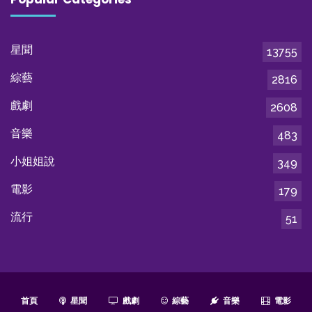
星聞
13755
綜藝
2816
戲劇
2608
音樂
483
小姐姐說
349
電影
179
流行
51
首頁
星聞
戲劇
綜藝
音樂
電影