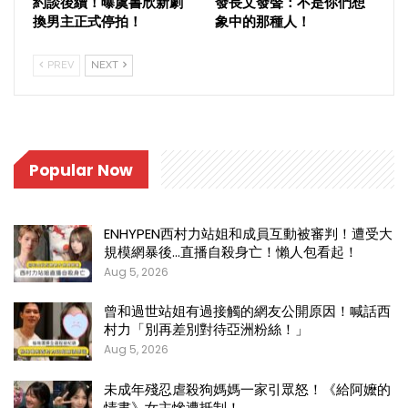
約談後續！曝虞書欣新劇
發長文發聲：不是你們想
換男主正式停拍！
象中的那種人！
PREV
NEXT
Popular Now
ENHYPEN西村力站姐和成員互動被審判！遭受大
規模網暴後…直播自殺身亡！懶人包看起！
Aug 5, 2026
曾和過世站姐有過接觸的網友公開原因！喊話西
村力「別再差別對待亞洲粉絲！」
Aug 5, 2026
未成年殘忍虐殺狗媽媽一家引眾怒！《給阿嬤的
情書》女主慘遭抵制！