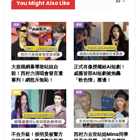
All
You Might Also Like
星聞
星聞
大規模網暴導致站姐自
正式肖像授權給Ai短劇！
殺！西村力演唱會發言遭
戚薇首部Ai短劇被炮轟
審判！網怒斥無恥！
「軟色情」擦邊！
戲劇
星聞
不合升級！侯明昊被警方
西村力去世站姐Mina同學