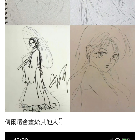
偶爾還會畫給其他人👇