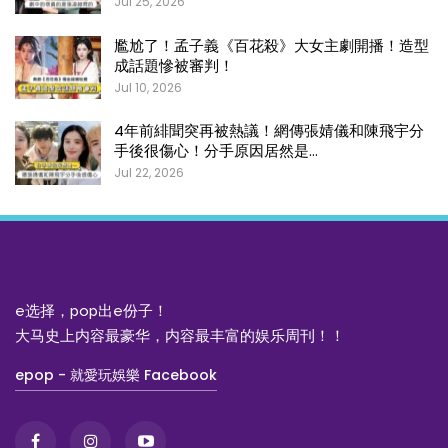
Jul 25, 2026
尷尬了！孟子義《百花殺》大女主劇開播！造型
成話題慘被審判！
Jul 10, 2026
4年前緋聞突再被熱議！網傳張婧儀和陳飛宇分
手後很傷心！分手原因居然是…
Jul 22, 2026
e选择，pop出e份子！
大马史上内容最豪华，内容最丰富的娱乐周刊！！
epop - 就愛玩娛樂 Facebook