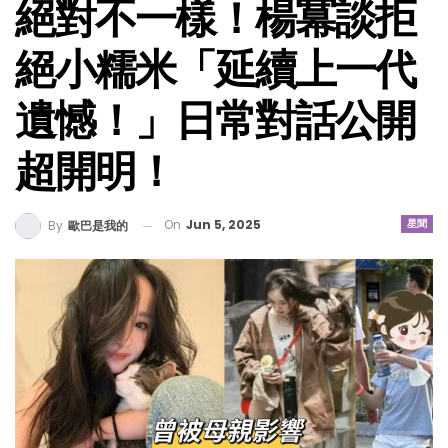
絕對不一樣！楊冪談拒
絕小糯米「延續上一代
遺憾！」日常對話公開
超開明！
On
Jun 5, 2025
星聞
By
歐巴是我的