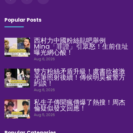
Popular Posts
西村力中國粉絲貼吧舉例
Mina「罪證」引眾怒！生前住址
曝光網心酸！
Aug 6, 2026
雙方粉絲矛盾升級！虞書欣被激
光筆照射後續！傳侯明昊被警方
約談！
Aug 6, 2026
私生子傳聞瘋傳爆了熱搜！周杰
倫疑似發文回應！
Aug 5, 2026
Popular Categories