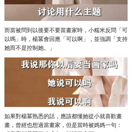
而當被問到以後要不要當畫家時，小糯米反問「可
以嗎」時，楊冪會回應「可以啊」，並強調「支持
她而不是控制她。」
如果對楊冪熟悉的話，應該都懂她從小就喜歡畫
畫，曾經也想過當畫家，但是當時被媽媽一句：