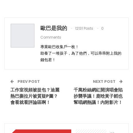
歐巴是我的
12131 Posts
0
Comments
專業歐巴收集戶一枚！
助養了一堆孩子，為了他們，可以乖乖附上我的
錢包君！
PREV POST
NEXT POST
工作室視頻被捉包？迪麗
千萬粉絲網紅開演唱會陷
熱巴撕拉片被質疑P圖？
抄襲爭議！鹿晗黃子韜也
會看就看評論區啊！
幫唱網熱議！內附影片！