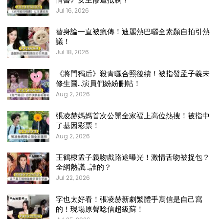
Jul 16, 2026
替身論一直被瘋傳！迪麗熱巴曬全素顏自拍引熱
議！
Jul 18, 2026
《將門獨后》殺青曬合照後續！被指發孟子義未
修生圖…演員們紛紛刪帖！
Aug 2, 2026
張凌赫媽媽首次公開全家福上高位熱搜！被指中
了基因彩票！
Aug 2, 2026
王鶴棣孟子義吻戲路途曝光！激情舌吻被捉包？
全網熱議…誰的？
Jul 22, 2026
字也太好看！張凌赫新劇繁體手寫信是自己寫
的！現場原聲唸信超級蘇！