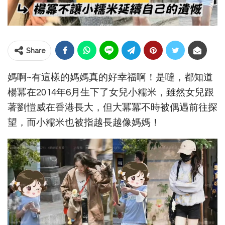
Share
媽啊~有這樣的媽媽真的好幸福啊！是噠，都知道
楊冪在2014年6月生下了女兒小糯米，雖然女兒跟
著劉愷威在香港長大，但大冪冪不時被偶遇前往探
望，而小糯米也被指越長越像媽媽！