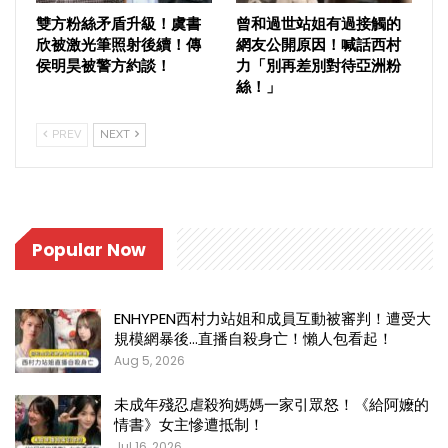
雙方粉絲矛盾升級！虞書
曾和過世站姐有過接觸的
欣被激光筆照射後續！傳
網友公開原因！喊話西村
侯明昊被警方約談！
力「別再差別對待亞洲粉
絲！」
PREV
NEXT
Popular Now
ENHYPEN西村力站姐和成員互動被審判！遭受大
規模網暴後…直播自殺身亡！懶人包看起！
Aug 5, 2026
未成年殘忍虐殺狗媽媽一家引眾怒！《給阿嬤的
情書》女主慘遭抵制！
Jul 16, 2026