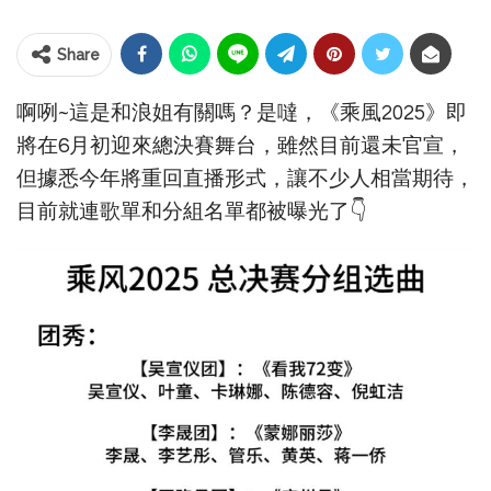
Share
啊咧~這是和浪姐有關嗎？是噠，《乘風2025》即
將在6月初迎來總決賽舞台，雖然目前還未官宣，
但據悉今年將重回直播形式，讓不少人相當期待，
目前就連歌單和分組名單都被曝光了👇