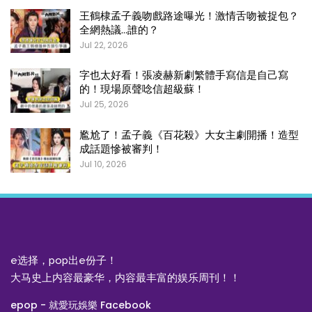
王鶴棣孟子義吻戲路途曝光！激情舌吻被捉包？
全網熱議…誰的？
Jul 22, 2026
字也太好看！張凌赫新劇繁體手寫信是自己寫
的！現場原聲唸信超級蘇！
Jul 25, 2026
尷尬了！孟子義《百花殺》大女主劇開播！造型
成話題慘被審判！
Jul 10, 2026
e选择，pop出e份子！
大马史上内容最豪华，内容最丰富的娱乐周刊！！
epop - 就愛玩娛樂 Facebook