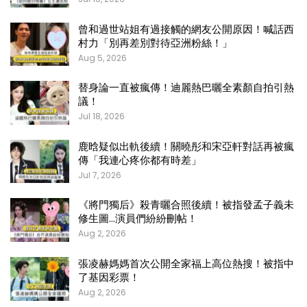
曾和過世站姐有過接觸的網友公開原因！喊話西
村力「別再差別對待亞洲粉絲！」
Aug 5, 2026
替身論一直被瘋傳！迪麗熱巴曬全素顏自拍引熱
議！
Jul 18, 2026
鹿晗疑似出軌後續！關曉彤和宋亞軒對話再被瘋
傳「我連心疼你都有時差」
Jul 7, 2026
《將門獨后》殺青曬合照後續！被指發孟子義未
修生圖…演員們紛紛刪帖！
Aug 2, 2026
張凌赫媽媽首次公開全家福上高位熱搜！被指中
了基因彩票！
Aug 2, 2026