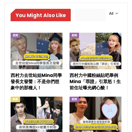
All
You Might Also Like
星聞
星聞
西村力去世站姐Mina同學
西村力中國粉絲貼吧舉例
發長文發聲：不是你們想
Mina「罪證」引眾怒！生
象中的那種人！
前住址曝光網心酸！
戲劇
星聞