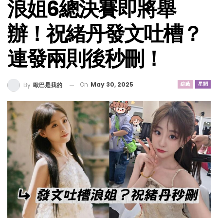
浪姐6總決賽即將舉
辦！祝緒丹發文吐槽？
連發兩則後秒刪！
On
May 30, 2025
綜藝
星聞
By
歐巴是我的