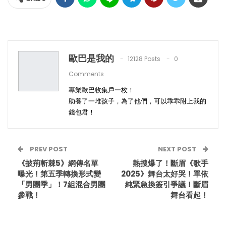
歐巴是我的
12128 Posts
0
Comments
專業歐巴收集戶一枚！
助養了一堆孩子，為了他們，可以乖乖附上我的
錢包君！
PREV POST
NEXT POST
《披荊斬棘5》網傳名單
熱搜爆了！斷眉《歌手
曝光！第五季轉換形式變
2025》
舞台太好哭！單依
「男團季」！7組混合男團
純緊急換簽引爭議！斷眉
參戰！
舞台看起！