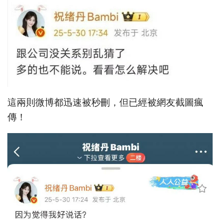
這兩則微博都迅速被秒刪，但已經被網友截圖瘋
傳！