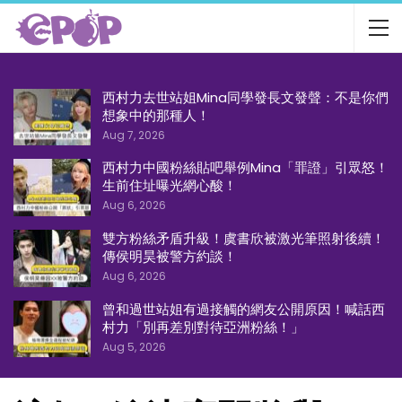
西村力去世站姐Mina同學發長文發聲：不是你們
想象中的那種人！
Aug 7, 2026
西村力中國粉絲貼吧舉例Mina「罪證」引眾怒！
生前住址曝光網心酸！
Aug 6, 2026
雙方粉絲矛盾升級！虞書欣被激光筆照射後續！
傳侯明昊被警方約談！
Aug 6, 2026
曾和過世站姐有過接觸的網友公開原因！喊話西
村力「別再差別對待亞洲粉絲！」
Aug 5, 2026