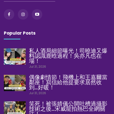
Popular Posts
私人酒局細節曝光！司曉迪又爆
料認識鹿晗過程！吳亦凡也在
場！
Jul 31, 2026
偶像劇情節！飛機上和王嘉爾當
鄰座！寫信給他提要求居然收
到…好暖！
Jul 31, 2026
笑死！被張婧儀公開吐槽過攝影
技術之後…宋威龍拍熱巴全網關
注！