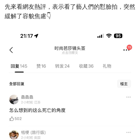
先來看網友熱評，表示看了藝人們的懟臉拍，突然
緩解了容貌焦慮👇