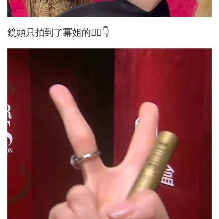
鏡頭只拍到了冪姐的✌🏻👇