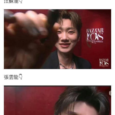
汪蘇瀧👇
張雲龍👇