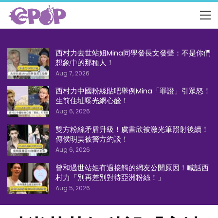
西村力去世站姐Mina同學發長文發聲：不是你們
想象中的那種人！
Aug 7, 2026
西村力中國粉絲貼吧舉例Mina「罪證」引眾怒！
生前住址曝光網心酸！
Aug 6, 2026
雙方粉絲矛盾升級！虞書欣被激光筆照射後續！
傳侯明昊被警方約談！
Aug 6, 2026
曾和過世站姐有過接觸的網友公開原因！喊話西
村力「別再差別對待亞洲粉絲！」
Aug 5, 2026