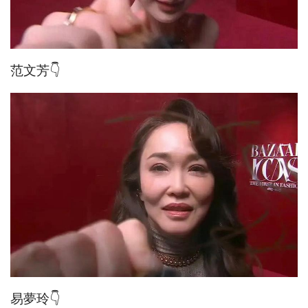
范文芳👇
易夢玲👇