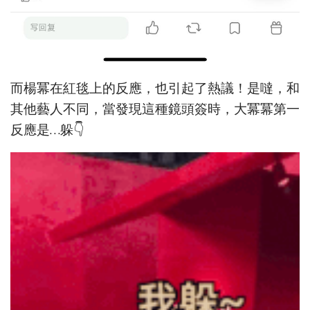
而楊冪在紅毯上的反應，也引起了熱議！是噠，和
其他藝人不同，當發現這種鏡頭簽時，大冪冪第一
反應是…躲👇