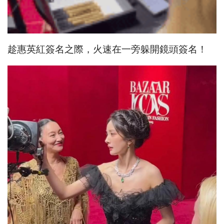
趁惠英紅簽名之際，火速在一旁躲開鏡頭簽名！