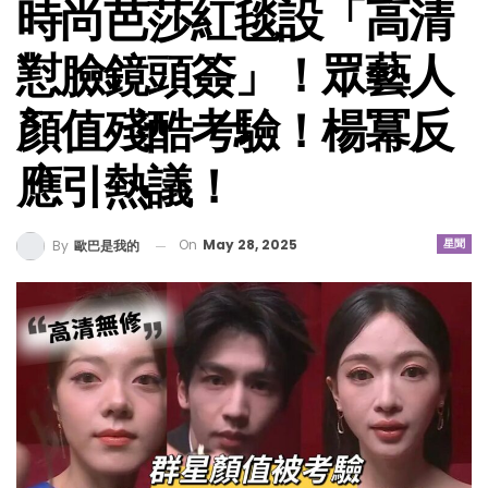
時尚芭莎紅毯設「高清
懟臉鏡頭簽」！眾藝人
顏值殘酷考驗！楊冪反
應引熱議！
On
May 28, 2025
星聞
By
歐巴是我的