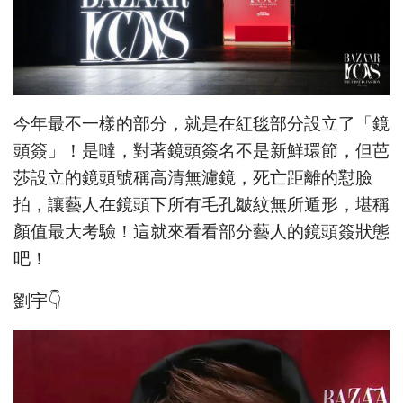
今年最不一樣的部分，就是在紅毯部分設立了「鏡
頭簽」！是噠，對著鏡頭簽名不是新鮮環節，但芭
莎設立的鏡頭號稱高清無濾鏡，死亡距離的懟臉
拍，讓藝人在鏡頭下所有毛孔皺紋無所遁形，堪稱
顏值最大考驗！這就來看看部分藝人的鏡頭簽狀態
吧！
劉宇👇