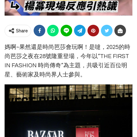
Share
媽啊~果然還是時尚芭莎會玩啊！是噠，2025的時
尚芭莎之夜在28號隆重登場，今年以“THE FIRST
IN FASHION 時尚傳奇”為主題，共吸引近百位明
星、藝術家及時尚界人士參與。