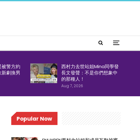
昊被警方約
西村力去世站姐Mina同學發
欣新劇換男
長文發聲：不是你們想象中
的那種人！
Aug 7, 2026
Popular Now