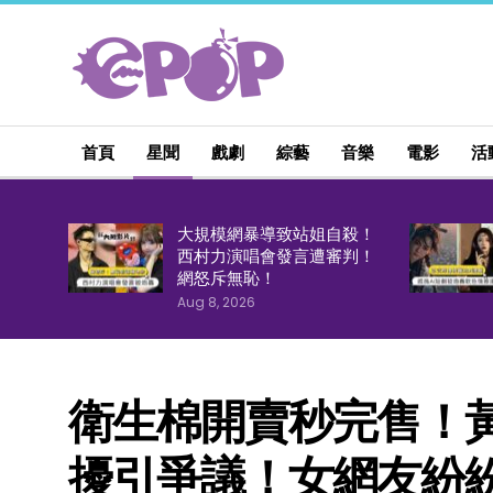
首頁
星聞
戲劇
綜藝
音樂
電影
活
大規模網暴導致站姐自殺！
西村力演唱會發言遭審判！
網怒斥無恥！
Aug 8, 2026
衛生棉開賣秒完售！
擾引爭議！女網友紛