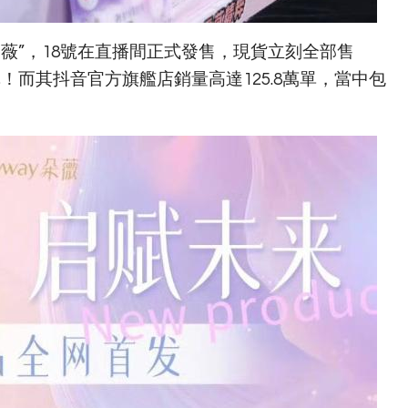
薇”，18號在直播間正式發售，現貨立刻全部售
單！而其抖音官方旗艦店銷量高達125.8萬單，當中包