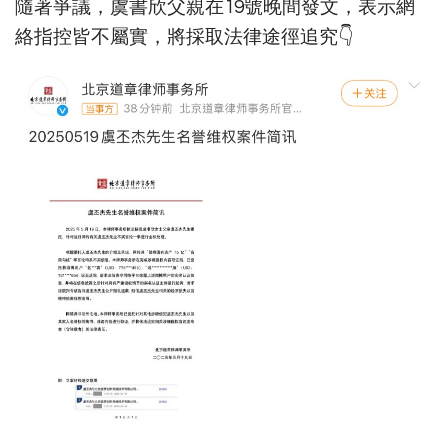
隨著爭議，虞書欣父親在19號晚間發文，表示網
絡指控皆不屬實，將採取法律途徑追究👇