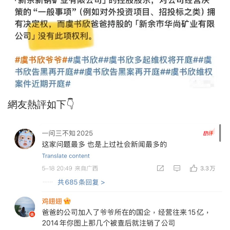
網友熱評如下👇