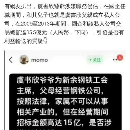
有網友扒出，虞書欣爺爺涉嫌職務侵佔，在國企任
職期間，和其兒子也就是虞書欣父親成立私人公
司，在2009至2013年期間，國企和該私人公司交
易總額達15.5億元（人民幣，下同），引發是否有
利益輸送的質疑👇