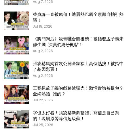
Aug 7, 2026
替身論一直被瘋傳！迪麗熱巴曬全素顏自拍引熱
議！
Jul 18, 2026
《將門獨后》殺青曬合照後續！被指發孟子義未
修生圖…演員們紛紛刪帖！
Aug 2, 2026
張凌赫媽媽首次公開全家福上高位熱搜！被指中
了基因彩票！
Aug 2, 2026
王鶴棣孟子義吻戲路途曝光！激情舌吻被捉包？
全網熱議…誰的？
Jul 22, 2026
字也太好看！張凌赫新劇繁體手寫信是自己寫
的！現場原聲唸信超級蘇！
Jul 25, 2026