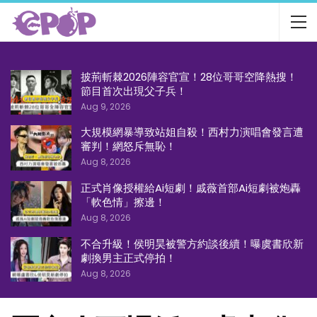
披荊斬棘2026陣容官宣！28位哥哥空降熱搜！
節目首次出現父子兵！
Aug 9, 2026
大規模網暴導致站姐自殺！西村力演唱會發言遭
審判！網怒斥無恥！
Aug 8, 2026
正式肖像授權給Ai短劇！戚薇首部Ai短劇被炮轟
「軟色情」擦邊！
Aug 8, 2026
不合升級！侯明昊被警方約談後續！曝虞書欣新
劇換男主正式停拍！
Aug 8, 2026