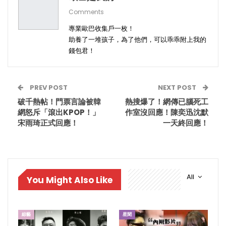
Comments
專業歐巴收集戶一枚！
助養了一堆孩子，為了他們，可以乖乖附上我的
錢包君！
PREV POST
NEXT POST
破千熱帖！門票言論被韓
熱搜爆了！網傳已腦死工
網怒斥「滾出KPOP！」
作室沒回應！陳奕迅沈默
宋雨琦正式回應！
一天終回應！
All
You Might Also Like
綜藝
星聞