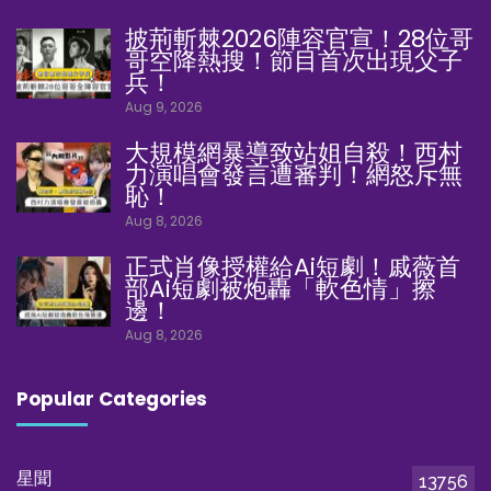
披荊斬棘2026陣容官宣！28位哥
哥空降熱搜！節目首次出現父子
兵！
Aug 9, 2026
大規模網暴導致站姐自殺！西村
力演唱會發言遭審判！網怒斥無
恥！
Aug 8, 2026
正式肖像授權給Ai短劇！戚薇首
部Ai短劇被炮轟「軟色情」擦
邊！
Aug 8, 2026
Popular Categories
星聞
13756