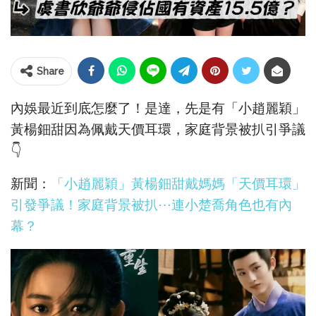
Share
內娛最近到底怎麼了！是達，先是有「小趙麗穎」
黃楊鈿甜因為佩戴天價耳環，家庭背景被扒引爭議
👇
新聞：
「小趙麗穎」黃楊鈿甜戴媽媽「天價耳環」
引發爭議！家庭背景被扒⋯連小楚喬角色也有內
幕？