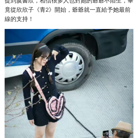
提到虞書欣，相信很多人也對她的爺爺不陌生，畢
竟從欣欣子《青2》開始，爺爺就一直給予她最前
線的支持！