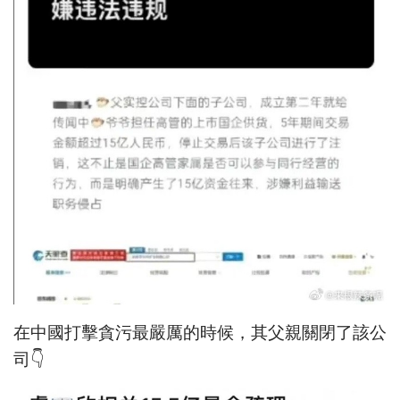
在中國打擊貪污最嚴厲的時候，其父親關閉了該公
司👇