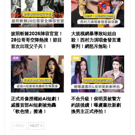
披荊斬棘2026陣容官宣！
大規模網暴導致站姐自
28位哥哥空降熱搜！節目
殺！西村力演唱會發言遭
首次出現父子兵！
審判！網怒斥無恥！
星聞
戲劇
正式肖像授權給Ai短劇！
不合升級！侯明昊被警方
戚薇首部Ai短劇被炮轟
約談後續！曝虞書欣新劇
「軟色情」擦邊！
換男主正式停拍！
PREV
NEXT