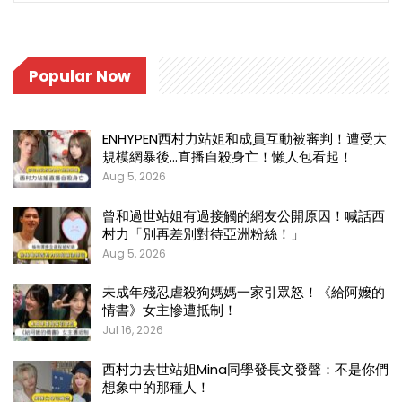
Popular Now
ENHYPEN西村力站姐和成員互動被審判！遭受大
規模網暴後…直播自殺身亡！懶人包看起！
Aug 5, 2026
曾和過世站姐有過接觸的網友公開原因！喊話西
村力「別再差別對待亞洲粉絲！」
Aug 5, 2026
未成年殘忍虐殺狗媽媽一家引眾怒！《給阿嬤的
情書》女主慘遭抵制！
Jul 16, 2026
西村力去世站姐Mina同學發長文發聲：不是你們
想象中的那種人！