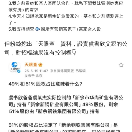
但粉絲挖出「天眼查」資料，證實虞書欣父親的公
司，對招標結果沒有控制權👇