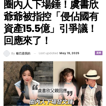
圈內人下場錘！虞書欣
爺爺被指控「侵佔國有
資產15.5億」引爭議！
回應來了！
Last updated
May 19, 2025
星聞
By
歐巴是我的