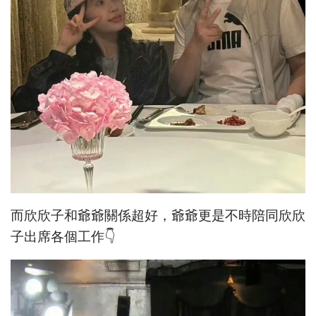
而欣欣子和爺爺關係超好，爺爺更是不時陪同欣欣
子出席各個工作👇