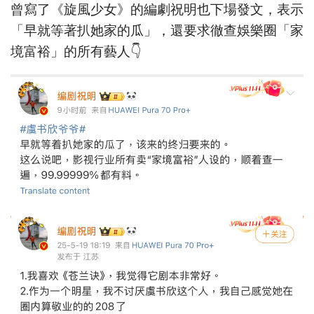
曾寫了《旋風少女》的編劇祝明也下場發文，表示
「早就等著扒她家的瓜」，還要求徹查娛樂圈「家
境富裕」的所有藝人👇