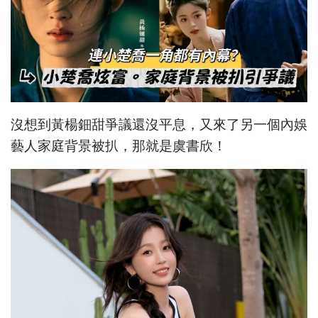
沒想到黃楊鈿甜爭議還沒平息，又來了另一個內娛
藝人家庭背景被扒，那就是虞書欣！