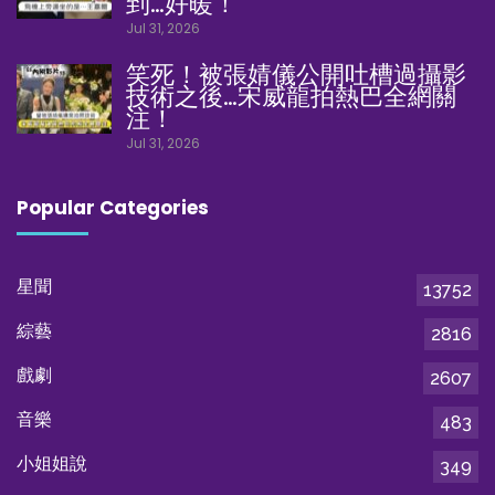
到…好暖！
Jul 31, 2026
笑死！被張婧儀公開吐槽過攝影
技術之後…宋威龍拍熱巴全網關
注！
Jul 31, 2026
Popular Categories
星聞
13752
綜藝
2816
戲劇
2607
音樂
483
小姐姐說
349