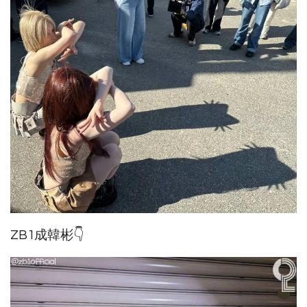
ZB1成韓彬👇