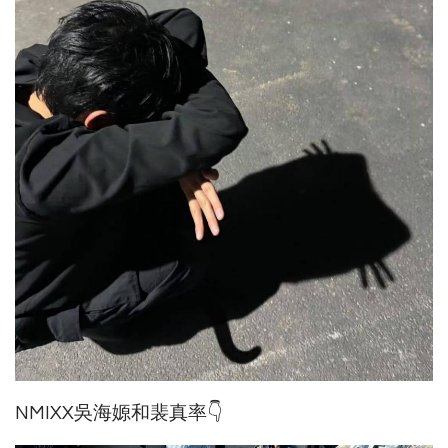
NMIXX吳海嫄和裴真率👇