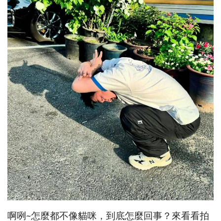
啊咧~怎麼都不像貓咪，到底怎麼回事？來看看拍