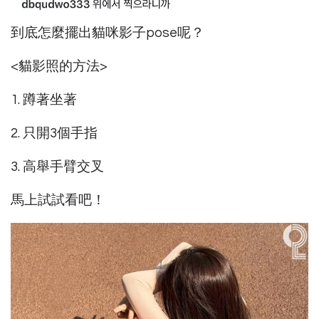
到底怎麼擺出貓咪影子pose呢？
<貓影照的方法>
1. 蹲著坐著
2. 只開3個手指
3. 高舉手臂交叉
馬上試試看吧！