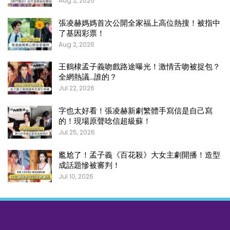
Aug 2, 2026
張凌赫媽媽首次公開全家福上高位熱搜！被指中
了基因彩票！
Aug 2, 2026
王鶴棣孟子義吻戲路途曝光！激情舌吻被捉包？
全網熱議…誰的？
Jul 22, 2026
字也太好看！張凌赫新劇繁體手寫信是自己寫
的！現場原聲唸信超級蘇！
Jul 25, 2026
尷尬了！孟子義《百花殺》大女主劇開播！造型
成話題慘被審判！
Jul 10, 2026