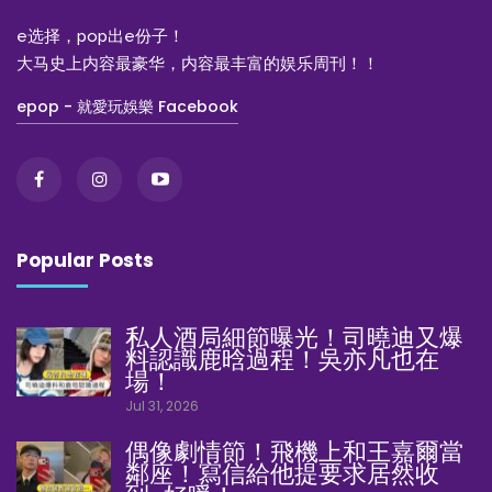
e选择，pop出e份子！
大马史上内容最豪华，内容最丰富的娱乐周刊！！
epop - 就愛玩娛樂 Facebook
Popular Posts
私人酒局細節曝光！司曉迪又爆
料認識鹿晗過程！吳亦凡也在
場！
Jul 31, 2026
偶像劇情節！飛機上和王嘉爾當
鄰座！寫信給他提要求居然收