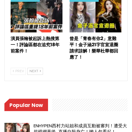
演員張翰被起訴上熱搜第
曾是「青春有你2」意難
一！評論區都在追究18年
平！金子涵21字官宣退圈
前案件！
請求諒解！樂華杜華都回
應了！
PREV
NEXT
Popular Now
ENHYPEN西村力站姐和成員互動被審判！遭受大
規模網暴後…直播自殺身亡！懶人包看起！