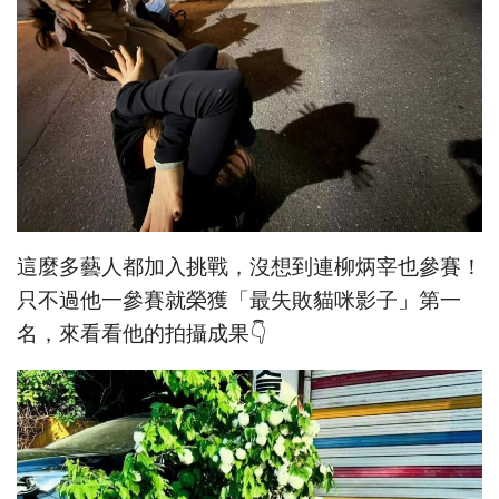
這麼多藝人都加入挑戰，沒想到連柳炳宰也參賽！
只不過他一參賽就榮獲「最失敗貓咪影子」第一
名，來看看他的拍攝成果👇