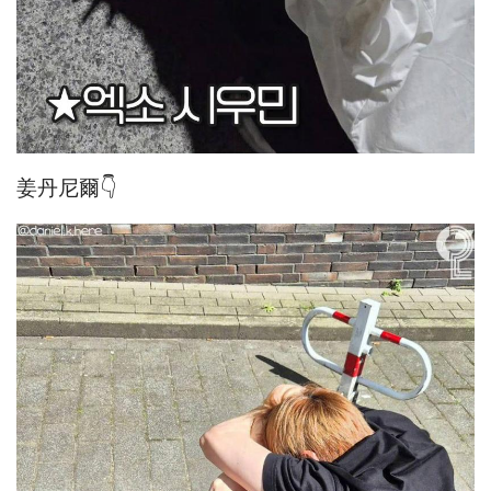
姜丹尼爾👇