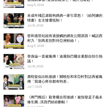
Aug 5, 2026
未成年殘忍虐殺狗媽媽一家引眾怒！《給阿嬤的
情書》女主慘遭抵制！
Jul 16, 2026
曾和過世站姐有過接觸的網友公開原因！喊話西
村力「別再差別對待亞洲粉絲！」
Aug 5, 2026
替身論一直被瘋傳！迪麗熱巴曬全素顏自拍引熱
議！
Jul 18, 2026
鹿晗疑似出軌後續！關曉彤和宋亞軒對話再被瘋
傳「我連心疼你都有時差」
Jul 7, 2026
《將門獨后》殺青曬合照後續！被指發孟子義未
修生圖…演員們紛紛刪帖！