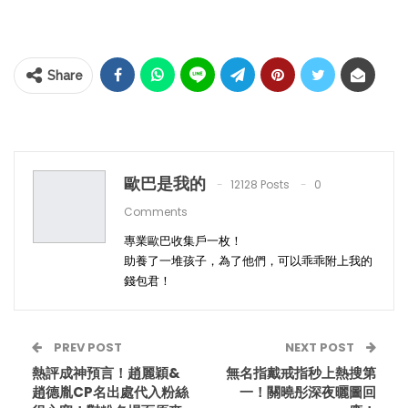
Share
歐巴是我的
12128 Posts
0
Comments
專業歐巴收集戶一枚！
助養了一堆孩子，為了他們，可以乖乖附上我的
錢包君！
PREV POST
NEXT POST
熱評成神預言！趙麗穎&
無名指戴戒指秒上熱搜第
趙德胤CP名出處代入粉絲
一！關曉彤深夜曬圖回