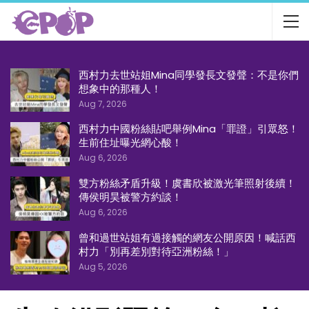
西村力去世站姐Mina同學發長文發聲：不是你們
想象中的那種人！
Aug 7, 2026
西村力中國粉絲貼吧舉例Mina「罪證」引眾怒！
生前住址曝光網心酸！
Aug 6, 2026
雙方粉絲矛盾升級！虞書欣被激光筆照射後續！
傳侯明昊被警方約談！
Aug 6, 2026
曾和過世站姐有過接觸的網友公開原因！喊話西
村力「別再差別對待亞洲粉絲！」
Aug 5, 2026