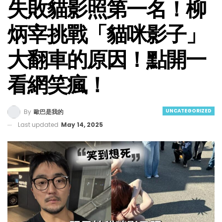
失敗貓影照第一名！柳
炳宰挑戰「貓咪影子」
大翻車的原因！點開一
看網笑瘋！
UNCATEGORIZED
By
歐巴是我的
Last updated
May 14, 2025