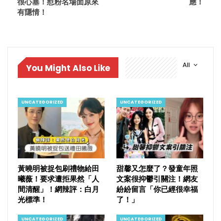
很心塞！懟粉名場面原來
應！
有隱情！
All
You Might Also Like
UNCATEGORIZED
UNCATEGORIZED
黃曉明被捉包刷禮物給田
甜馨又怎麼了？發童年照
曦薇！要求遭拒果然「人
文案很抑鬱引關注！網友
間清醒」！網辣評：白月
紛紛留言「你已經很幸福
光標準！
了！」
UNCATEGORIZED
UNCATEGORIZED