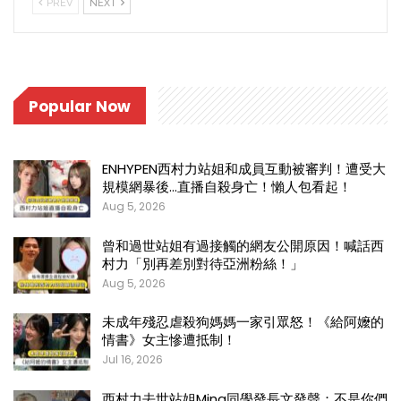
PREV
NEXT
Popular Now
ENHYPEN西村力站姐和成員互動被審判！遭受大
規模網暴後…直播自殺身亡！懶人包看起！
Aug 5, 2026
曾和過世站姐有過接觸的網友公開原因！喊話西
村力「別再差別對待亞洲粉絲！」
Aug 5, 2026
未成年殘忍虐殺狗媽媽一家引眾怒！《給阿嬤的
情書》女主慘遭抵制！
Jul 16, 2026
西村力去世站姐Mina同學發長文發聲：不是你們