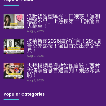
活動後造型曝光！田曦薇「無瀏
海認不出」上熱搜第一！評論區
大翻車！
Aug 9, 2026
披荊斬棘2026陣容官宣！28位哥
哥空降熱搜！節目首次出現父子
兵！
Aug 9, 2026
大規模網暴導致站姐自殺！西村
力演唱會發言遭審判！網怒斥無
恥！
Aug 8, 2026
Popular Categories