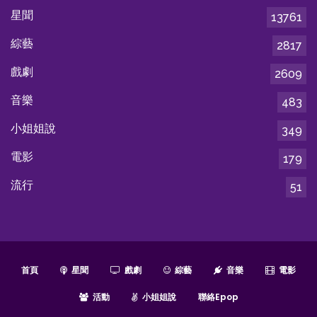
星聞
13761
綜藝
2817
戲劇
2609
音樂
483
小姐姐說
349
電影
179
流行
51
首頁
星聞
戲劇
綜藝
音樂
電影
活動
小姐姐說
聯絡epop