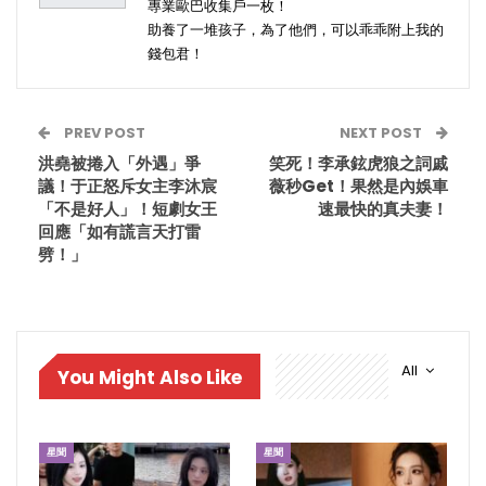
專業歐巴收集戶一枚！
助養了一堆孩子，為了他們，可以乖乖附上我的
錢包君！
PREV POST
NEXT POST
洪堯被捲入「外遇」爭
笑死！李承鉉虎狼之詞戚
議！于正怒斥女主李沐宸
薇秒Get！果然是內娛車
「不是好人」！短劇女王
速最快的真夫妻！
回應「如有謊言天打雷
劈！」
All
You Might Also Like
星聞
星聞