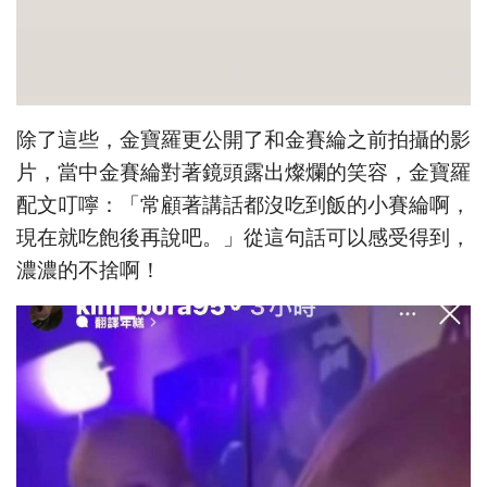
除了這些，金寶羅更公開了和金賽綸之前拍攝的影
片，當中金賽綸對著鏡頭露出燦爛的笑容，金寶羅
配文叮嚀：「常顧著講話都沒吃到飯的小賽綸啊，
現在就吃飽後再說吧。」從這句話可以感受得到，
濃濃的不捨啊！