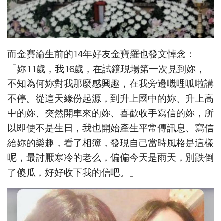
而金賽綸生前的14年好友金寶羅也發文悼念：
「妳11歲，我16歲，在試鏡現場第一次見到妳，
不知為何妳對我那麼感興趣，在我旁邊嘰哩呱啦講
不停。從這天緣份起源，到升上國中的妳、升上高
中的妳、突然開車來的妳、喜歡收手寫信的妳，所
以即使不是生日，我也開始產生平常傳訊息、寫信
給妳的樂趣，看了相簿，發現自己當時風格是這樣
呢，最討厭寒冷的老么，偏偏今天是雨天，別跌倒
了傻瓜，好好收下我的信吧。」