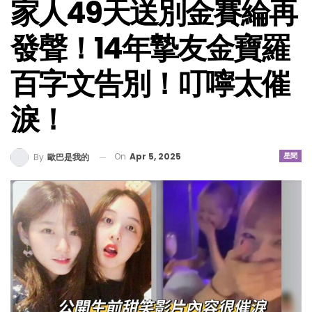
家人49天送別金賽綸再
發聲！14年摯友金寶羅
百字文告別！叮嚀太催
淚！
On
Apr 5, 2025
星聞
By
歐巴是我的