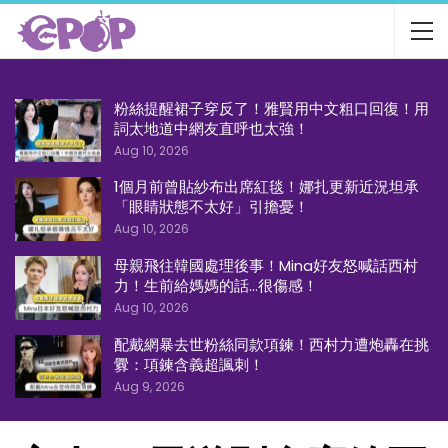
粉絲提醒裙子穿反了！雅賢用中文粗口回復！用
詞太地道中網友直呼也太強！
Aug 10, 2026
1個月前曾貼紗布出席紅毯！娜扎更新近況坦承
「眼睛狀態不太好」引擔憂！
Aug 10, 2026
母親飛往韓國處理後事！Mina好友怒喊話西村
力！生前給媽媽的話…很傷感！
Aug 10, 2026
配戴網暴去世粉絲同款項鍊！西村力遭炮轟在挑
釁：項鍊含義超諷刺！
Aug 9, 2026