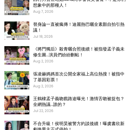
想象中的那種人！
Aug 7, 2026
替身論一直被瘋傳！迪麗熱巴曬全素顏自拍引熱
議！
Jul 18, 2026
《將門獨后》殺青曬合照後續！被指發孟子義未
修生圖…演員們紛紛刪帖！
Aug 2, 2026
張凌赫媽媽首次公開全家福上高位熱搜！被指中
了基因彩票！
Aug 2, 2026
王鶴棣孟子義吻戲路途曝光！激情舌吻被捉包？
全網熱議…誰的？
Jul 22, 2026
不合升級！侯明昊被警方約談後續！曝虞書欣新
劇換男主正式停拍！