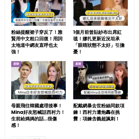
粉絲提醒裙子穿反了！雅
1個月前曾貼紗布出席紅
賢用中文粗口回復！用詞
毯！娜扎更新近況坦承
太地道中網友直呼也太
「眼睛狀態不太好」引擔
強！
憂！
星聞
星聞
母親飛往韓國處理後事！
配戴網暴去世粉絲同款項
Mina好友怒喊話西村力！
鍊！西村力遭炮轟在挑
生前給媽媽的話…很傷
釁：項鍊含義超諷刺！
感！