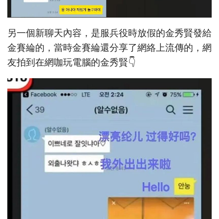
另一個新聊天內容，是服兵役時放假的金秀賢發給
金賽綸的，當時金賽綸還分享了網絡上流傳的，網
友拍到在網咖玩電腦的金秀賢👇