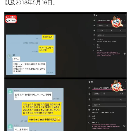
以及2018年5月16日。