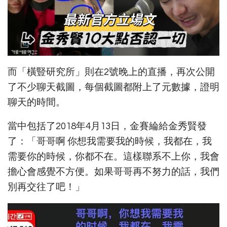
而「橫豎研究所」則在2號晚上的直播，再次公開
了不少聊天截圖，每個截圖都附上了元數據，證明
聊天的時間。
當中包括了2018年4月13日，金賽綸給金秀賢發
了：「哥哥啊 你想我需要我的時候，我都在，我
需要你的時候，你都不在。這樣聯系不上你，我會
擔心會感覺不方便。如果哥哥再不努力的話，我們
別再交往了吧！」