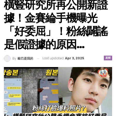
橫豎研究所再公開新證
據！金賽綸手機曝光
「好委屈」！粉絲闢謠
是假證據的原因…
Last updated
Apr 3, 2025
星聞
By
歐巴是我的