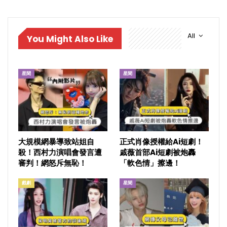
All
You Might Also Like
星聞
星聞
大規模網暴導致站姐自
正式肖像授權給Ai短劇！
殺！西村力演唱會發言遭
戚薇首部Ai短劇被炮轟
審判！網怒斥無恥！
「軟色情」擦邊！
戲劇
星聞