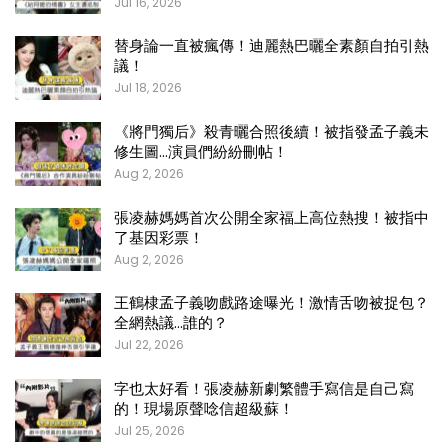
Jul 16, 2026
替身論一直被瘋傳！迪麗熱巴曬全素顏自拍引熱
議！
Jul 18, 2026
《將門獨后》殺青曬合照後續！被指發孟子義未
修生圖…演員們紛紛刪帖！
Aug 2, 2026
張凌赫媽媽首次公開全家福上高位熱搜！被指中
了基因彩票！
Aug 2, 2026
王鶴棣孟子義吻戲路途曝光！激情舌吻被捉包？
全網熱議…誰的？
Jul 22, 2026
字也太好看！張凌赫新劇繁體手寫信是自己寫
的！現場原聲唸信超級蘇！
Jul 25, 2026