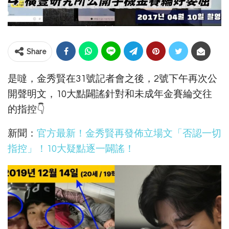
Share
是噠，金秀賢在31號記者會之後，2號下午再次公
開聲明文，10大點闢謠針對和未成年金賽綸交往
的指控👇
新聞：
官方最新！金秀賢再發佈立場文「否認一切
指控」！10大疑點逐一闢謠！