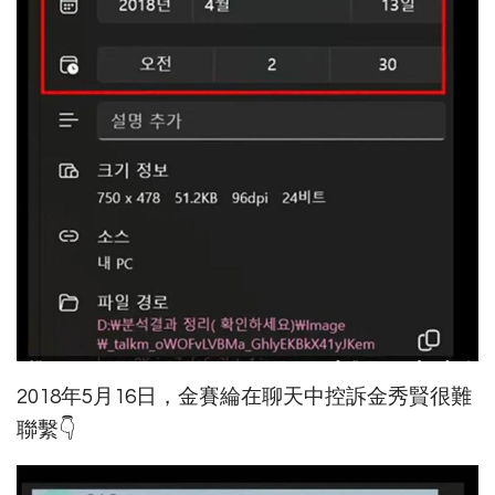
2018年5月16日，金賽綸在聊天中控訴金秀賢很難
聯繫👇