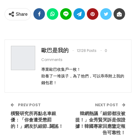
Share
歐巴是我的
12128 Posts
0
Comments
專業歐巴收集戶一枚！
助養了一堆孩子，為了他們，可以乖乖附上我的
錢包君！
PREV POST
NEXT POST
橫豎研究所再點名車銀
韓網熱議「細節都沒被
優：「你會遭受懲罰
提！」金秀賢哭訴是假證
的！」網友扒細節..闢謠！
據！韓國專家回應鑒定報
告可靠性！