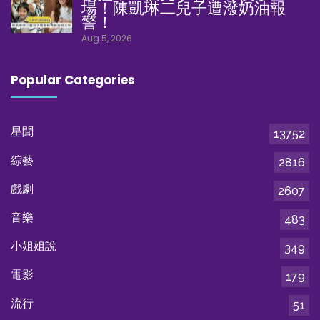
場！陳凱琳二兒子遭潑奶油報
警！
Aug 5, 2026
Popular Categories
星聞
13752
綜藝
2816
戲劇
2607
音樂
483
小姐姐說
349
電影
179
流行
51