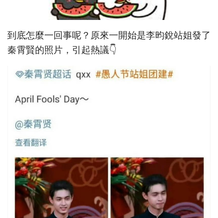
到底怎麼一回事呢？原來一開始是李昀銳站姐發了
秦霄賢的照片，引起熱議👇