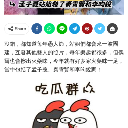
Share
沒錯，都知道每年愚人節，站姐們都會來一波團
建，互發其他藝人的照片，每年樂趣都很多，但偶
爾也會擦出火藥味，今年就有好多家火藥味十足，
當中包括了孟子義、秦霄賢和李昀銳家！