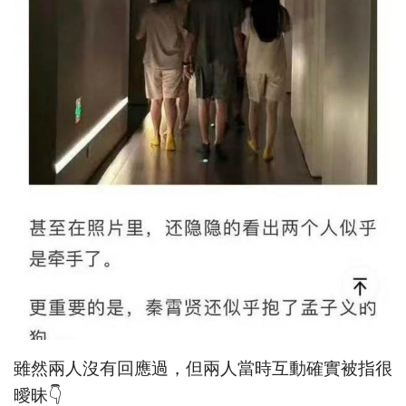
雖然兩人沒有回應過，但兩人當時互動確實被指很
曖昧👇