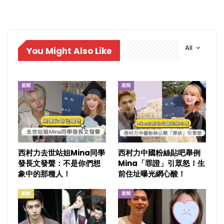
All
You Might Also Like
星聞
星聞
西村力去世站姐Mina同學
西村力中國粉絲貼吧舉例
發長文發聲：不是你們想
Mina「罪證」引眾怒！生
象中的那種人！
前住址曝光網心酸！
戲劇
星聞