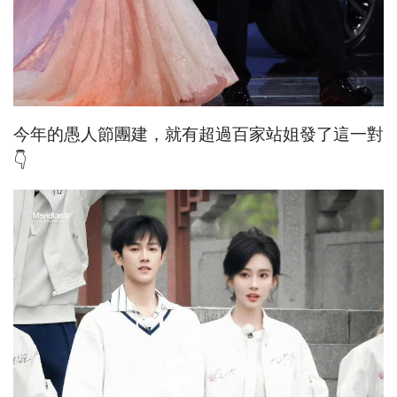
今年的愚人節團建，就有超過百家站姐發了這一對
👇