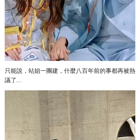
只能說，站姐一團建，什麼八百年前的事都再被熱
議了…