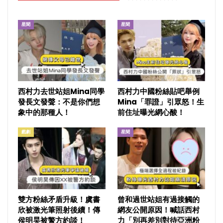
星聞
星聞
西村力去世站姐Mina同學
西村力中國粉絲貼吧舉例
發長文發聲：不是你們想
Mina「罪證」引眾怒！生
象中的那種人！
前住址曝光網心酸！
戲劇
星聞
雙方粉絲矛盾升級！虞書
曾和過世站姐有過接觸的
欣被激光筆照射後續！傳
網友公開原因！喊話西村
侯明昊被警方約談！
力「別再差別對待亞洲粉