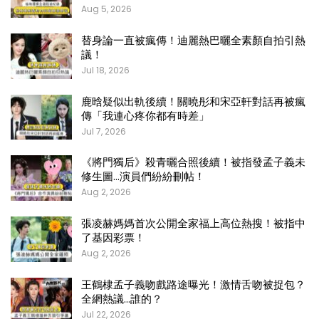
Aug 5, 2026
替身論一直被瘋傳！迪麗熱巴曬全素顏自拍引熱
議！
Jul 18, 2026
鹿晗疑似出軌後續！關曉彤和宋亞軒對話再被瘋
傳「我連心疼你都有時差」
Jul 7, 2026
《將門獨后》殺青曬合照後續！被指發孟子義未
修生圖…演員們紛紛刪帖！
Aug 2, 2026
張凌赫媽媽首次公開全家福上高位熱搜！被指中
了基因彩票！
Aug 2, 2026
王鶴棣孟子義吻戲路途曝光！激情舌吻被捉包？
全網熱議…誰的？
Jul 22, 2026