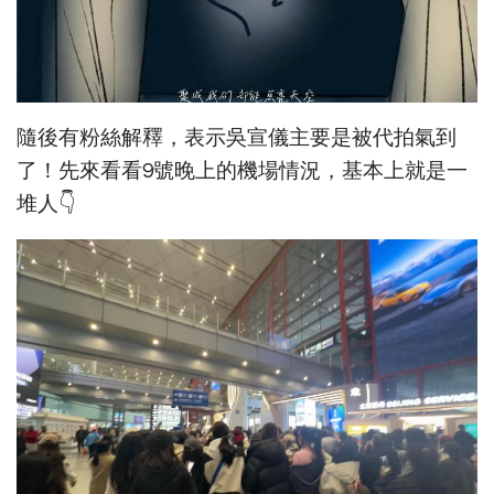
隨後有粉絲解釋，表示吳宣儀主要是被代拍氣到
了！先來看看9號晚上的機場情況，基本上就是一
堆人👇