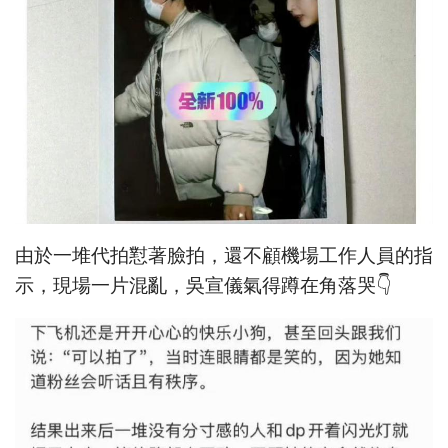
由於一堆代拍懟著臉拍，還不顧機場工作人員的指
示，現場一片混亂，吳宣儀氣得蹲在角落哭👇