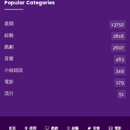
Popular Categories
星聞
13752
綜藝
2816
戲劇
2607
音樂
483
小姐姐說
349
電影
179
流行
51
首頁
星聞
戲劇
綜藝
音樂
電影