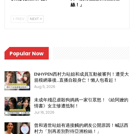
絲！」
PREV
NEXT
Popular Now
ENHYPEN西村力站姐和成員互動被審判！遭受大
規模網暴後…直播自殺身亡！懶人包看起！
Aug 5, 2026
未成年殘忍虐殺狗媽媽一家引眾怒！《給阿嬤的
情書》女主慘遭抵制！
Jul 16, 2026
曾和過世站姐有過接觸的網友公開原因！喊話西
村力「別再差別對待亞洲粉絲！」