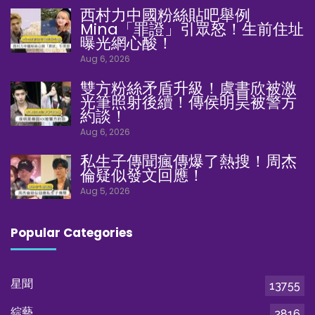
西村力中國粉絲貼吧舉例
Mina「罪證」引眾怒！生前住址
曝光網心酸！
Aug 6, 2026
雙方粉絲矛盾升級！虞書欣被激
光筆照射後續！傳侯明昊被警方
約談！
Aug 6, 2026
私生子傳聞瘋傳爆了熱搜！周杰
倫疑似發文回應！
Aug 5, 2026
Popular Categories
星聞
13755
綜藝
2816