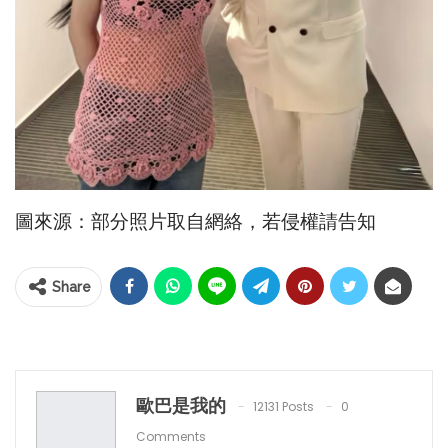
圖來源：部分照片取自網絡，若侵權請告知
Share
歐巴是我的
12131 Posts
0
Comments